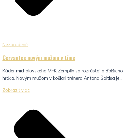
Nezaradené
Cervantes novým mužom v tíme
Káder michalovského MFK Zemplín sa rozrástol o ďalšieho
hráča. Novým mužom v košiari trénera Antona Šoltisa je...
Zobraziť viac