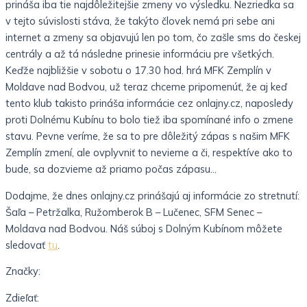
prináša iba tie najdôležitejšie zmeny vo výsledku. Nezriedka sa
v tejto súvislosti stáva, že takýto človek nemá pri sebe ani
internet a zmeny sa objavujú len po tom, čo zašle sms do českej
centrály a až tá následne prinesie informáciu pre všetkých.
Keďže najbližšie v sobotu o 17.30 hod. hrá MFK Zemplín v
Moldave nad Bodvou, už teraz chceme pripomenúť, že aj keď
tento klub takisto prináša informácie cez onlajny.cz, naposledy
proti Dolnému Kubínu to bolo tiež iba spomínané info o zmene
stavu. Pevne veríme, že sa to pre dôležitý zápas s našim MFK
Zemplín zmení, ale ovplyvniť to nevieme a či, respektíve ako to
bude, sa dozvieme až priamo počas zápasu…
Dodajme, že dnes onlajny.cz prinášajú aj informácie zo stretnutí:
Šaľa – Petržalka, Ružomberok B – Lučenec, SFM Senec –
Moldava nad Bodvou. Náš súboj s Dolným Kubínom môžete
sledovať
tu
.
Značky:
Zdieľať: