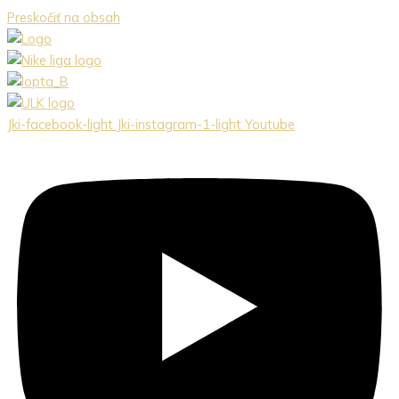
Preskočiť na obsah
Jki-facebook-light
Jki-instagram-1-light
Youtube