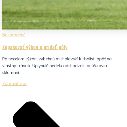
Nezaradené
Zopakovať výkon a pridať góly
Po necelom týždni vybehnú michalovskí futbalisti opäť na
vlastný trávnik. Uplynulú nedeľu odchádzali fanúšikovia
sklamaní...
Zobraziť viac