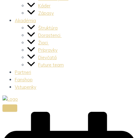
Káder
Zápasy
Akadémia
Štruktúra
Dorastenci
Žiaci
Prípravky
Dievčatá
Future team
Partneri
Fanshop
Vstupenky