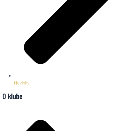
Novinky
O klube