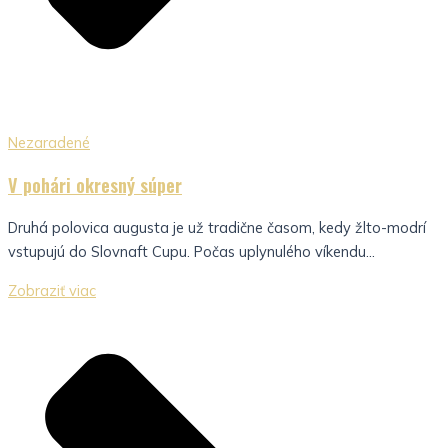
Nezaradené
V pohári okresný súper
Druhá polovica augusta je už tradične časom, kedy žlto-modrí
vstupujú do Slovnaft Cupu. Počas uplynulého víkendu...
Zobraziť viac