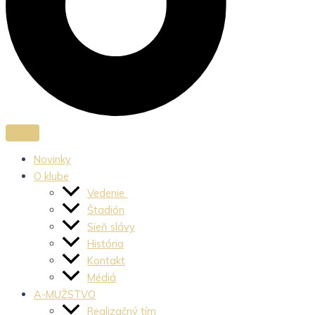
Novinky
O klube
Vedenie
Štadión
Sieň slávy
História
Kontakt
Médiá
A-MUŽSTVO
Realizačný tím