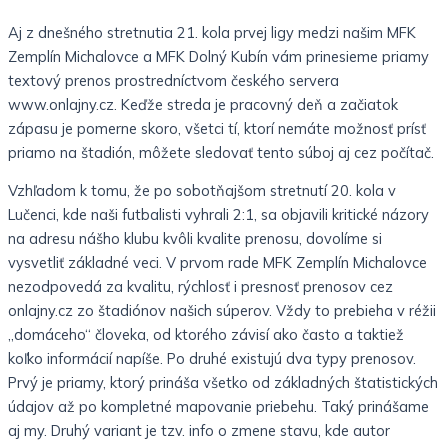
Aj z dnešného stretnutia 21. kola prvej ligy medzi našim MFK
Zemplín Michalovce a MFK Dolný Kubín vám prinesieme priamy
textový prenos prostredníctvom českého servera
www.onlajny.cz. Keďže streda je pracovný deň a začiatok
zápasu je pomerne skoro, všetci tí, ktorí nemáte možnosť prísť
priamo na štadión, môžete sledovať tento súboj aj cez počítač.
Vzhľadom k tomu, že po sobotňajšom stretnutí 20. kola v
Lučenci, kde naši futbalisti vyhrali 2:1, sa objavili kritické názory
na adresu nášho klubu kvôli kvalite prenosu, dovolíme si
vysvetliť základné veci. V prvom rade MFK Zemplín Michalovce
nezodpovedá za kvalitu, rýchlosť i presnosť prenosov cez
onlajny.cz zo štadiónov našich súperov. Vždy to prebieha v réžii
„domáceho“ človeka, od ktorého závisí ako často a taktiež
koľko informácií napíše. Po druhé existujú dva typy prenosov.
Prvý je priamy, ktorý prináša všetko od základných štatistických
údajov až po kompletné mapovanie priebehu. Taký prinášame
aj my. Druhý variant je tzv. info o zmene stavu, kde autor