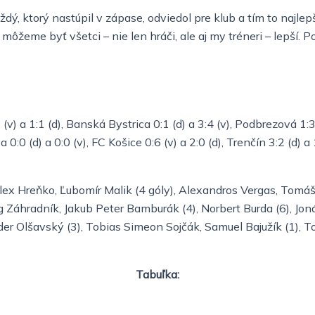
ždý, ktorý nastúpil v zápase, odviedol pre klub a tím to najle
môžeme byť všetci – nie len hráči, ale aj my tréneri – lepší. Po
(v) a 1:1 (d), Banská Bystrica 0:1 (d) a 3:4 (v), Podbrezová 1:3 (
ava 0:0 (d) a 0:0 (v), FC Košice 0:6 (v) a 2:0 (d), Trenčín 3:2 (d)
ex Hreňko, Ľubomír Malik (4 góly), Alexandros Vergas, Tomáš
 Záhradník, Jakub Peter Bamburák (4), Norbert Burda (6), Jon
der Olšavský (3), Tobias Simeon Sojčák, Samuel Bajužík (1), T
Tabuľka: