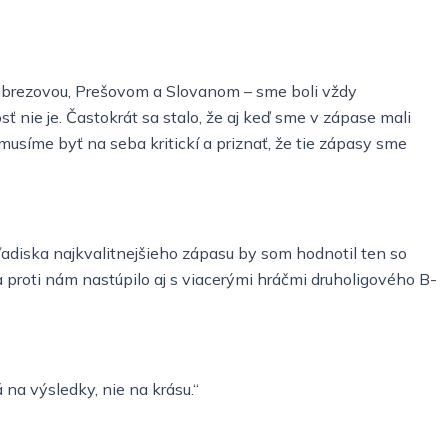
Podbrezovou, Prešovom a Slovanom – sme boli vždy
ť nie je. Častokrát sa stalo, že aj keď sme v zápase mali
usíme byť na seba kritickí a priznať, že tie zápasy sme
adiska najkvalitnejšieho zápasu by som hodnotil ten so
 a proti nám nastúpilo aj s viacerými hráčmi druholigového B-
 na výsledky, nie na krásu.“