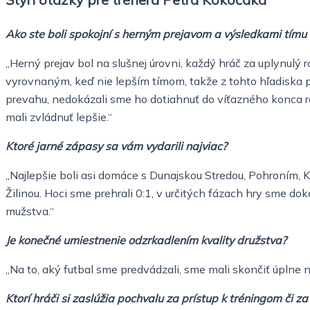
Ako ste boli spokojní s herným prejavom a výsledkami tímu v
„Herný prejav bol na slušnej úrovni, každý hráč za uplynul
vyrovnaným, keď nie lepším tímom, takže z tohto hľadiska pre
prevahu, nedokázali sme ho dotiahnuť do víťazného konca re
mali zvládnuť lepšie.“
Ktoré jarné zápasy sa vám vydarili najviac?
„Najlepšie boli asi domáce s Dunajskou Stredou, Pohroním, 
Žilinou. Hoci sme prehrali 0:1, v určitých fázach hry sme do
mužstva.“
Je konečné umiestnenie odzrkadlením kvality družstva?
„Na to, aký futbal sme predvádzali, sme mali skončiť úplne n
Ktorí hráči si zaslúžia pochvalu za prístup k tréningom či z