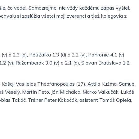
pšie, čo vedel. Samozrejme, nie vždy každému zápas vyšiel,
chvalu si zaslúžia všetci moji zverenci a tiež kolegovia z
v) a 2:3 (d), Petržalka 1:3 (d) a 2:2 (v), Pohronie 4:1 (v)
 a 1:2 (v), Ružomberok 3:0 (v) a 2:1 (d), Slovan Bratislava 1:2
 Kašaj, Vasileios Theofanopoulos (17), Attila Kužma, Samuel
áš Veselý, Martin Peťo, Ján Michalco, Marko Valkučák, Lukáš
obias Takáč. Tréner Peter Kokočák, asistent Tomáš Opiela,