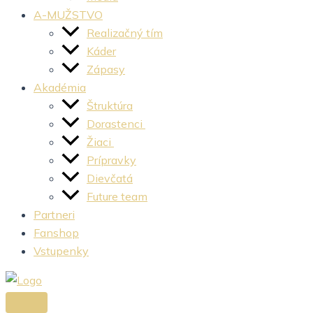
A-MUŽSTVO
Realizačný tím
Káder
Zápasy
Akadémia
Štruktúra
Dorastenci
Žiaci
Prípravky
Dievčatá
Future team
Partneri
Fanshop
Vstupenky