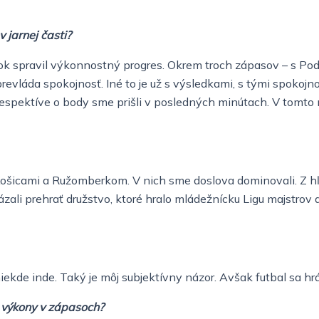
 jarnej časti?
ý rok spravil výkonnostný progres. Okrem troch zápasov – s 
vláda spokojnosť. Iné to je už s výsledkami, s tými spokojnos
spektíve o body sme prišli v posledných minútach. V tomto m
Košicami a Ružomberkom. V nich sme doslova dominovali. Z hľ
kázali prehrať družstvo, ktoré hralo mládežnícku Ligu majstrov
iekde inde. Taký je môj subjektívny názor. Avšak futbal sa hrá
a výkony v zápasoch?