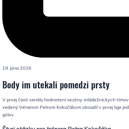
19. júna 2026
Body im utekali pomedzi prsty
V prvej časti seriálu hodnotení sezóny mládežníckych tímo
vedený trénerom Petrom Kokočákom obsadil v prvej lige jed
gólov.
Štyri otázky pre trénera Petra Kokočáka