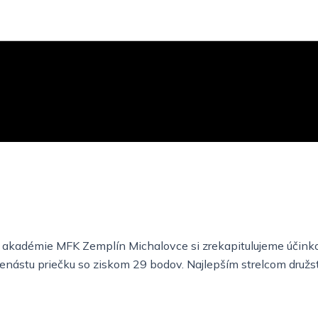
v akadémie MFK Zemplín Michalovce si zrekapitulujeme účinko
enástu priečku so ziskom 29 bodov. Najlepším strelcom družs