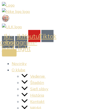
Preskočiť
na
obsah
Jki-
Jki-
Youtube
Tiktok
acebook-
instagram-
light
1-light
Novinky
O klube
Vedenie
Štadión
Sieň slávy
História
Kontakt
Médiá