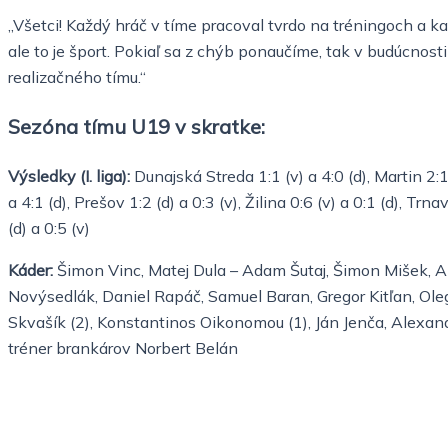
„Všetci! Každý hráč v tíme pracoval tvrdo na tréningoch a ka
ale to je šport. Pokiaľ sa z chýb ponaučíme, tak v budúcnosti 
realizačného tímu.“
Sezóna tímu U19 v skratke:
Výsledky (I. liga):
Dunajská Streda 1:1 (v) a 4:0 (d), Martin 2:1 
a 4:1 (d), Prešov 1:2 (d) a 0:3 (v), Žilina 0:6 (v) a 0:1 (d), Trn
(d) a 0:5 (v)
Káder:
Šimon Vinc, Matej Dula – Adam Šutaj, Šimon Mišek, Al
Novýsedlák, Daniel Rapáč, Samuel Baran, Gregor Kitľan, Oleg
Skvašík (2), Konstantinos Oikonomou (1), Ján Jenča, Alexan
tréner brankárov Norbert Belán