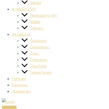
Médiá
A-MUŽSTVO
Realizačný tím
Káder
Zápasy
Akadémia
Štruktúra
Dorastenci
Žiaci
Prípravky
Dievčatá
Future team
Partneri
Fanshop
Vstupenky