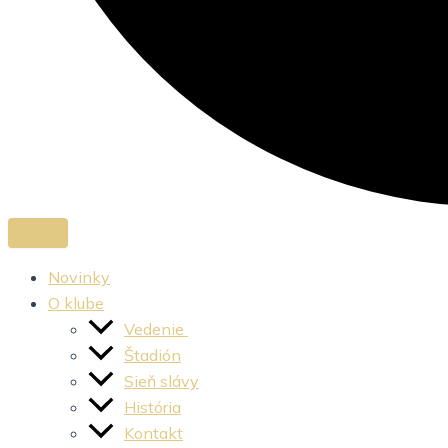
Novinky
O klube
Vedenie
Štadión
Sieň slávy
História
Kontakt