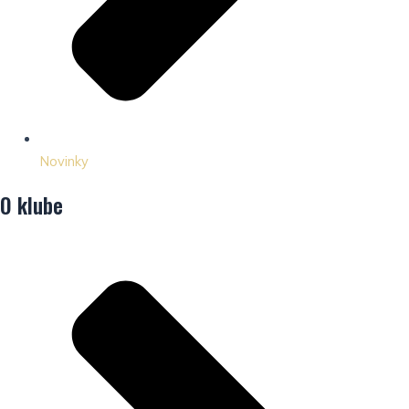
Novinky
O klube