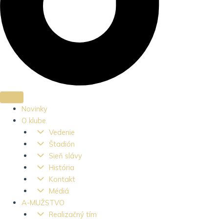
Novinky
O klube
Vedenie
Štadión
Sieň slávy
História
Kontakt
Médiá
A-MUŽSTVO
Realizačný tím