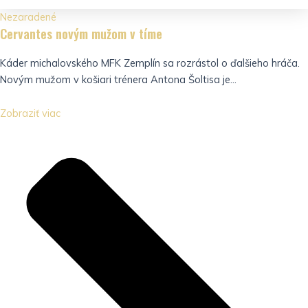
Nezaradené
Cervantes novým mužom v tíme
Káder michalovského MFK Zemplín sa rozrástol o ďalšieho hráča.
Novým mužom v košiari trénera Antona Šoltisa je...
Zobraziť viac