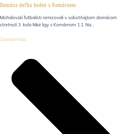
Domáca deľba bodov s Komárnom
Michalovskí futbalisti remizovali v sobotňajšom domácom
stretnutí 3. kola Niké ligy s Komárnom 1:1. Na...
Zobraziť viac