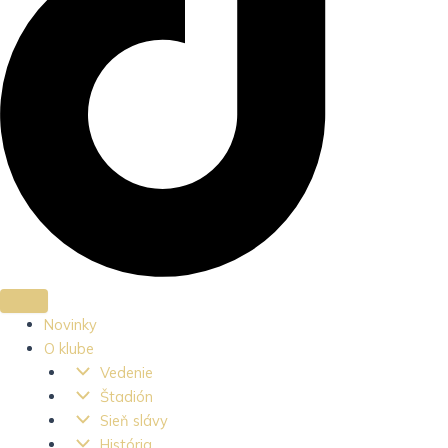
Novinky
O klube
Vedenie
Štadión
Sieň slávy
História