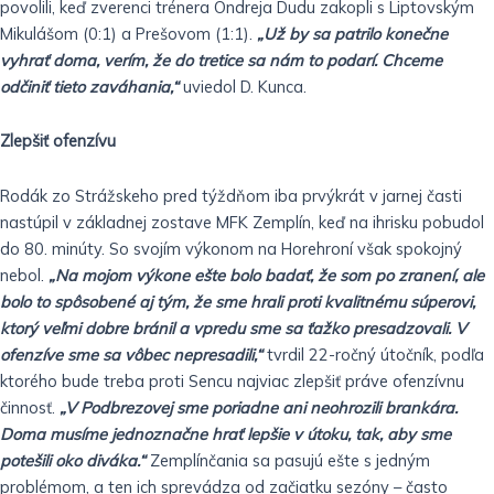
povolili, keď zverenci trénera Ondreja Dudu zakopli s Liptovským
Mikulášom (0:1) a Prešovom (1:1).
„Už by sa patrilo konečne
vyhrať doma, verím, že do tretice sa nám to podarí. Chceme
odčiniť tieto zaváhania,“
uviedol D. Kunca.
Zlepšiť ofenzívu
Rodák zo Strážskeho pred týždňom iba prvýkrát v jarnej časti
nastúpil v základnej zostave MFK Zemplín, keď na ihrisku pobudol
do 80. minúty. So svojím výkonom na Horehroní však spokojný
nebol.
„Na mojom výkone ešte bolo badať, že som po zranení, ale
bolo to spôsobené aj tým, že sme hrali proti kvalitnému súperovi,
ktorý veľmi dobre bránil a vpredu sme sa ťažko presadzovali. V
ofenzíve sme sa vôbec nepresadili,“
tvrdil 22-ročný útočník, podľa
ktorého bude treba proti Sencu najviac zlepšiť práve ofenzívnu
činnosť.
„V Podbrezovej sme poriadne ani neohrozili brankára.
Doma musíme jednoznačne hrať lepšie v útoku, tak, aby sme
potešili oko diváka.“
Zemplínčania sa pasujú ešte s jedným
problémom, a ten ich sprevádza od začiatku sezóny – často