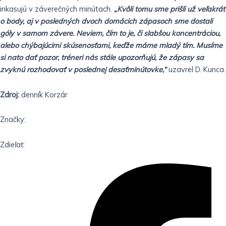
inkasujú v záverečných minútach.
„Kvôli tomu sme prišli už veľakrát
o body, aj v posledných dvoch domácich zápasoch sme dostali
góly v samom závere. Neviem, čím to je, či slabšou koncentráciou,
alebo chýbajúcimi skúsenosťami, keďže máme mladý tím. Musíme
si nato dať pozor, tréneri nás stále upozorňujú, že zápasy sa
zvyknú rozhodovať v poslednej desaťminútovke,“
uzavrel D. Kunca.
Zdroj:
denník Korzár
Značky:
Zdieľať: