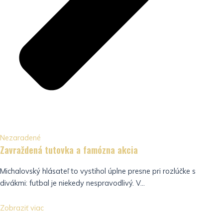
Nezaradené
Zavraždená tutovka a famózna akcia
Michalovský hlásateľ to vystihol úplne presne pri rozlúčke s
divákmi: futbal je niekedy nespravodlivý. V...
Zobraziť viac