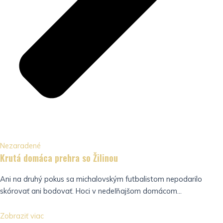
Nezaradené
Krutá domáca prehra so Žilinou
Ani na druhý pokus sa michalovským futbalistom nepodarilo
skórovať ani bodovať. Hoci v nedeľňajšom domácom...
Zobraziť viac