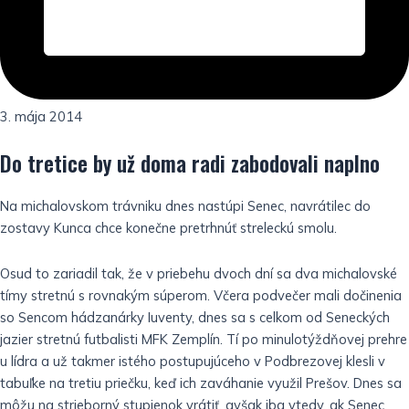
3. mája 2014
Do tretice by už doma radi zabodovali naplno
Na michalovskom trávniku dnes nastúpi Senec, navrátilec do
zostavy Kunca chce konečne pretrhnúť streleckú smolu.
Osud to zariadil tak, že v priebehu dvoch dní sa dva michalovské
tímy stretnú s rovnakým súperom.
Včera podvečer mali dočinenia
so Sencom hádzanárky Iuventy, dnes sa s celkom od Seneckých
jazier stretnú futbalisti MFK Zemplín.
Tí po minulotýždňovej prehre
u lídra a už takmer istého postupujúceho v Podbrezovej klesli v
tabuľke na tretiu priečku, keď ich zaváhanie využil Prešov.
Dnes sa
môžu na strieborný stupienok vrátiť, avšak iba vtedy, ak Senec