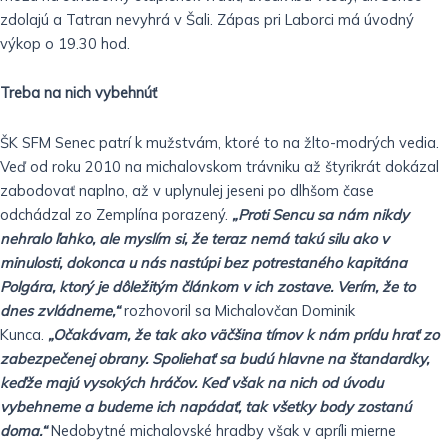
zdolajú a Tatran nevyhrá v Šali. Zápas pri Laborci má úvodný
výkop o 19.30 hod.
Treba na nich vybehnúť
ŠK SFM Senec patrí k mužstvám, ktoré to na žlto-modrých vedia.
Veď od roku 2010 na michalovskom trávniku až štyrikrát dokázal
zabodovať naplno, až v uplynulej jeseni po dlhšom čase
odchádzal zo Zemplína porazený.
„Proti Sencu sa nám nikdy
nehralo ľahko, ale myslím si, že teraz nemá takú silu ako v
minulosti, dokonca u nás nastúpi bez potrestaného kapitána
Polgára, ktorý je dôležitým článkom v ich zostave. Verím, že to
dnes zvládneme,“
rozhovoril sa Michalovčan Dominik
Kunca.
„Očakávam, že tak ako väčšina tímov k nám prídu hrať zo
zabezpečenej obrany. Spoliehať sa budú hlavne na štandardky,
keďže majú vysokých hráčov. Keď však na nich od úvodu
vybehneme a budeme ich napádať, tak všetky body zostanú
doma.“
Nedobytné michalovské hradby však v apríli mierne