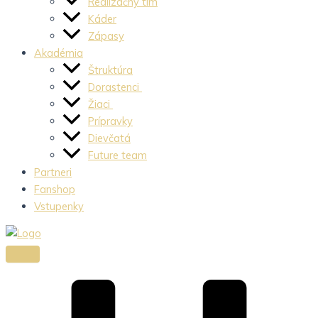
Realizačný tím
Káder
Zápasy
Akadémia
Štruktúra
Dorastenci
Žiaci
Prípravky
Dievčatá
Future team
Partneri
Fanshop
Vstupenky