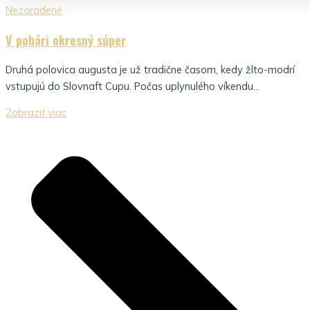
Nezaradené
V pohári okresný súper
Druhá polovica augusta je už tradične časom, kedy žlto-modrí
vstupujú do Slovnaft Cupu. Počas uplynulého víkendu...
Zobraziť viac