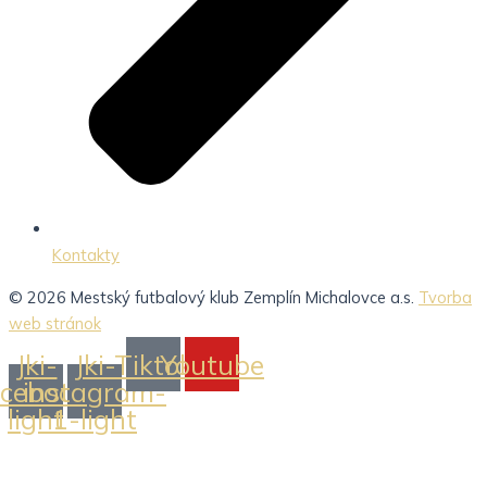
Kontakty
© 2026 Mestský futbalový klub Zemplín Michalovce a.s.
Tvorba
web stránok
Jki-
Jki-
Tiktok
Youtube
acebook-
instagram-
light
1-light