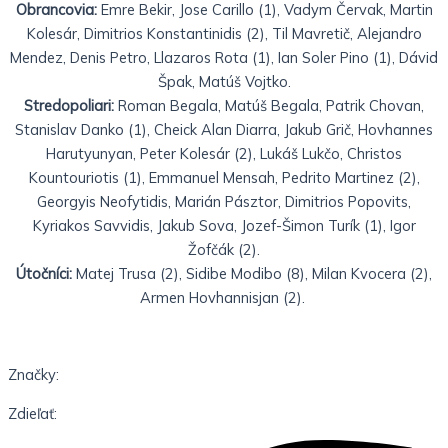
Obrancovia:
Emre Bekir, Jose Carillo (1), Vadym Červak, Martin
Kolesár, Dimitrios Konstantinidis (2), Til Mavretič, Alejandro
Mendez, Denis Petro, Llazaros Rota (1), Ian Soler Pino (1), Dávid
Špak, Matúš Vojtko.
Stredopoliari:
Roman Begala, Matúš Begala, Patrik Chovan,
Stanislav Danko (1), Cheick Alan Diarra, Jakub Grič, Hovhannes
Harutyunyan, Peter Kolesár (2), Lukáš Lukčo, Christos
Kountouriotis (1), Emmanuel Mensah, Pedrito Martinez (2),
Georgyis Neofytidis, Marián Pásztor, Dimitrios Popovits,
Kyriakos Savvidis, Jakub Sova, Jozef-Šimon Turík (1), Igor
Žofčák (2).
Útočníci:
Matej Trusa (2), Sidibe Modibo (8), Milan Kvocera (2),
Armen Hovhannisjan (2).
Značky:
Zdieľať: