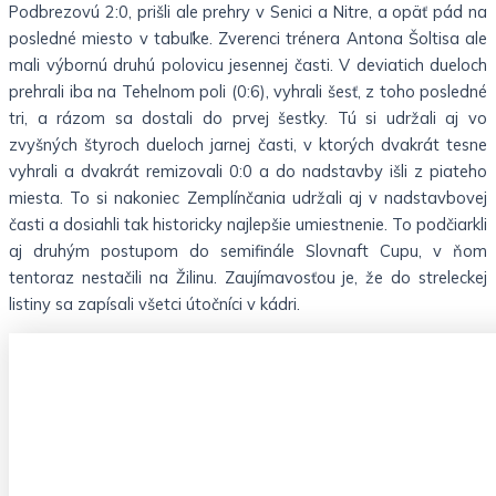
Podbrezovú 2:0, prišli ale prehry v Senici a Nitre, a opäť pád na
posledné miesto v tabuľke. Zverenci trénera Antona Šoltisa ale
mali výbornú druhú polovicu jesennej časti. V deviatich dueloch
prehrali iba na Tehelnom poli (0:6), vyhrali šesť, z toho posledné
tri, a rázom sa dostali do prvej šestky. Tú si udržali aj vo
zvyšných štyroch dueloch jarnej časti, v ktorých dvakrát tesne
vyhrali a dvakrát remizovali 0:0 a do nadstavby išli z piateho
miesta. To si nakoniec Zemplínčania udržali aj v nadstavbovej
časti a dosiahli tak historicky najlepšie umiestnenie. To podčiarkli
aj druhým postupom do semifinále Slovnaft Cupu, v ňom
tentoraz nestačili na Žilinu. Zaujímavosťou je, že do streleckej
listiny sa zapísali všetci útočníci v kádri.