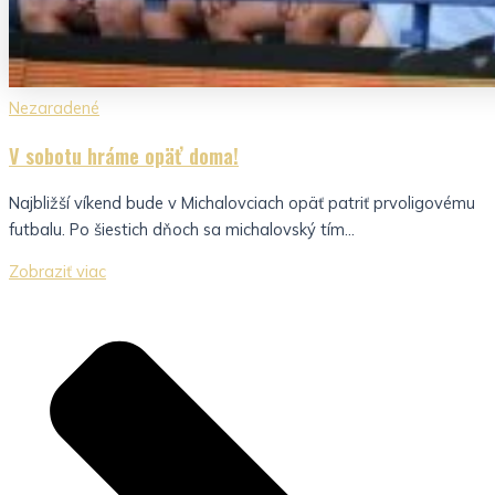
Nezaradené
V sobotu hráme opäť doma!
Najbližší víkend bude v Michalovciach opäť patriť prvoligovému
futbalu. Po šiestich dňoch sa michalovský tím...
Zobraziť viac