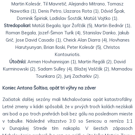
Martin Kolesár, Til Mavretič, Alejandro Mitrano, Tomasz
Nawotka (1), Denis Petro, Llazaros Rota (1), Dávid Špak,
Dominik Špiriak, Ladislav Šosták, Matúš Vojtko (1).
Stredopoliari:
Matúš Begala, Igor Žofčák (5), Martin Bednár (1),
Roman Begala, Jozef-Šimon Turík (4), Stanislav Danko, Jakub
Grič, Jose David Casado (1), Cheick Alan Diarra (4), Hovhanes
Harutyunyan, Brian Iloski, Peter Kolesár (5), Christos
Kontouriotis.
Útočníci:
Armen Hovhannisjan (1), Martin Regáli (2), David
Kurminowski (2), Sadam Sulley (4), Blažej Vaščák (2), Mamadou
Tounkara (2), Jurij Zacharkiv (2).
Koniec Antona Šoltisa, opäť tri výhry na záver
Začiatok ďalšej sezóny mali Michalovčania opäť katastrofálny.
Letné zmeny v kádri spôsobili, že v prvých troch kolách nezískali
ani bod a po troch prehrách boli bez gólu na poslednom mieste
v tabuľke. Následné víťazstvo 3:0 so Senicou a remíza 1:1
v Dunajskej Strede tím nakopla. V šiestich zápasoch