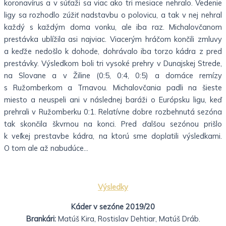
koronavírus a v súťaži sa viac ako tri mesiace nehralo. Vedenie
ligy sa rozhodlo zúžiť nadstavbu o polovicu, a tak v nej nehral
každý s každým doma vonku, ale iba raz. Michalovčanom
prestávka ublížila asi najviac. Viacerým hráčom končili zmluvy
a keďže nedošlo k dohode, dohrávalo iba torzo kádra z pred
prestávky. Výsledkom boli tri vysoké prehry v Dunajskej Strede,
na Slovane a v Žiline (0:5, 0:4, 0:5) a domáce remízy
s Ružomberkom a Trnavou. Michalovčania padli na šieste
miesto a neuspeli ani v následnej baráži o Európsku ligu, keď
prehrali v Ružomberku 0:1. Relatívne dobre rozbehnutá sezóna
tak skončila škvrnou na konci. Pred ďalšou sezónou prišlo
k veľkej prestavbe kádra, na ktorú sme doplatili výsledkami.
O tom ale až nabudúce…
Výsledky
Káder v sezóne 2019/20
Brankári:
Matúš Kira, Rostislav Dehtiar, Matúš Dráb.