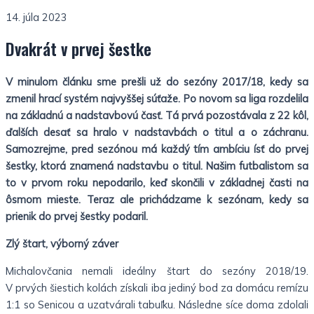
14. júla 2023
Dvakrát v prvej šestke
V minulom článku sme prešli už do sezóny 2017/18, kedy sa
zmenil hrací systém najvyššej súťaže. Po novom sa liga rozdelila
na základnú a nadstavbovú časť. Tá prvá pozostávala z 22 kôl,
ďalších desať sa hralo v nadstavbách o titul a o záchranu.
Samozrejme, pred sezónou má každý tím ambíciu ísť do prvej
šestky, ktorá znamená nadstavbu o titul. Našim futbalistom sa
to v prvom roku nepodarilo, keď skončili v základnej časti na
ôsmom mieste. Teraz ale prichádzame k sezónam, kedy sa
prienik do prvej šestky podaril.
Zlý štart, výborný záver
Michalovčania nemali ideálny štart do sezóny 2018/19.
V prvých šiestich kolách získali iba jediný bod za domácu remízu
1:1 so Senicou a uzatvárali tabuľku. Následne síce doma zdolali