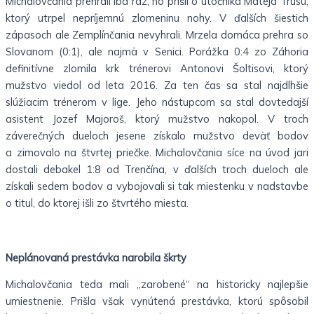
Michalovčania prehrali iba raz, no prišli o útočníka Mateja Trusu,
ktorý utrpel nepríjemnú zlomeninu nohy. V ďalších šiestich
zápasoch ale Zemplínčania nevyhrali. Mrzela domáca prehra so
Slovanom (0:1), ale najmä v Senici. Porážka 0:4 zo Záhoria
definitívne zlomila krk trénerovi Antonovi Šoltisovi, ktorý
mužstvo viedol od leta 2016. Za ten čas sa stal najdlhšie
slúžiacim trénerom v lige. Jeho nástupcom sa stal dovtedajší
asistent Jozef Majoroš, ktorý mužstvo nakopol. V troch
záverečných dueloch jesene získalo mužstvo deväť bodov
a zimovalo na štvrtej priečke. Michalovčania síce na úvod jari
dostali debakel 1:8 od Trenčína, v ďalších troch dueloch ale
získali sedem bodov a vybojovali si tak miestenku v nadstavbe
o titul, do ktorej išli zo štvrtého miesta.
Neplánovaná prestávka narobila škrty
Michalovčania teda mali „zarobené“ na historicky najlepšie
umiestnenie. Prišla však vynútená prestávka, ktorú spôsobil