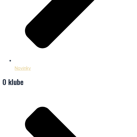
Novinky
O klube