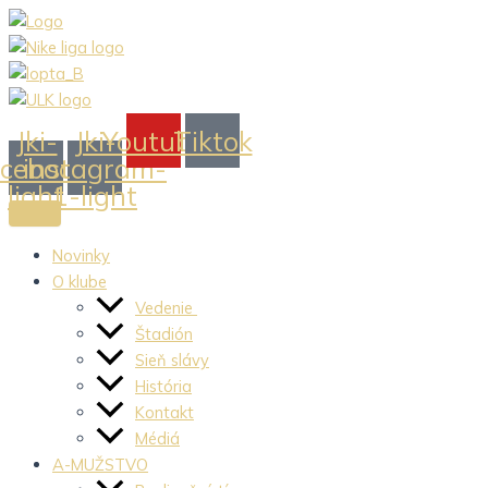
Preskočiť
na
obsah
Jki-
Jki-
Youtube
Tiktok
acebook-
instagram-
light
1-light
Novinky
O klube
Vedenie
Štadión
Sieň slávy
História
Kontakt
Médiá
A-MUŽSTVO