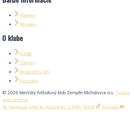
Partneri
Novinky
O klube
Káder
Zápasy
Realizačný tím
Kontakty
© 2026 Mestský futbalový klub Zemplín Michalovce a.s.
Tvorba
web stránok
Jki-facebook-light
Jki-instagram-1-light
Tiktok
Youtube