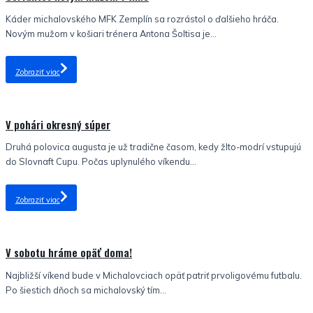
Káder michalovského MFK Zemplín sa rozrástol o ďalšieho hráča.
Novým mužom v košiari trénera Antona Šoltisa je...
Zobraziť viac
Nezaradené
V pohári okresný súper
Druhá polovica augusta je už tradične časom, kedy žlto-modrí vstupujú
do Slovnaft Cupu. Počas uplynulého víkendu...
Zobraziť viac
Nezaradené
V sobotu hráme opäť doma!
Najbližší víkend bude v Michalovciach opäť patriť prvoligovému futbalu.
Po šiestich dňoch sa michalovský tím...