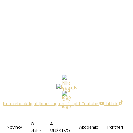
Jki-facebook-light
Jki-instagram-1-light
Youtube
Tiktok
O
A-
Novinky
Akadémia
Partneri
klube
MUŽSTVO