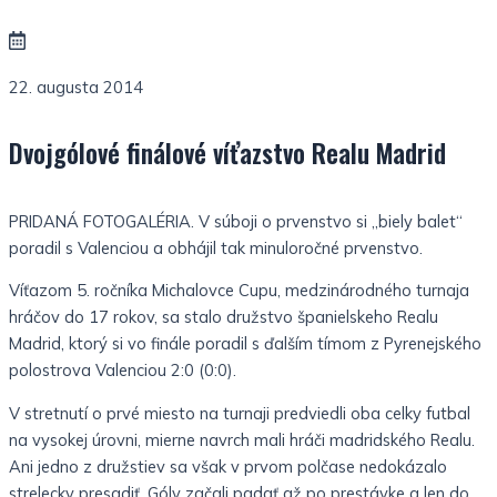
22. augusta 2014
Dvojgólové finálové víťazstvo Realu Madrid
PRIDANÁ FOTOGALÉRIA. V súboji o prvenstvo si „biely balet“
poradil s Valenciou a obhájil tak minuloročné prvenstvo.
Víťazom 5. ročníka Michalovce Cupu, medzinárodného turnaja
hráčov do 17 rokov, sa stalo družstvo španielskeho Realu
Madrid, ktorý si vo finále poradil s ďalším tímom z Pyrenejského
polostrova Valenciou 2:0 (0:0).
V stretnutí o prvé miesto na turnaji predviedli oba celky futbal
na vysokej úrovni, mierne navrch mali hráči madridského Realu.
Ani jedno z družstiev sa však v prvom polčase nedokázalo
strelecky presadiť. Góly začali padať až po prestávke a len do