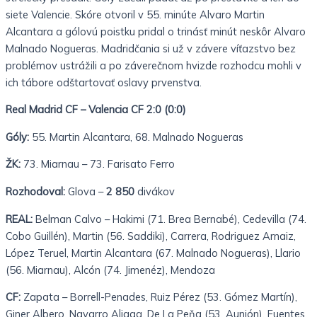
siete Valencie. Skóre otvoril v 55. minúte Alvaro Martin
Alcantara a gólovú poistku pridal o trinásť minút neskôr Alvaro
Malnado Nogueras. Madridčania si už v závere víťazstvo bez
problémov ustrážili a po záverečnom hvizde rozhodcu mohli v
ich tábore odštartovať oslavy prvenstva.
Real Madrid CF – Valencia CF 2:0 (0:0)
Góly:
55. Martin Alcantara, 68. Malnado Nogueras
ŽK:
73. Miarnau – 73. Farisato Ferro
Rozhodoval:
Glova –
2 850
divákov
REAL:
Belman Calvo – Hakimi (71. Brea Bernabé), Cedevilla (74.
Cobo Guillén), Martin (56. Saddiki), Carrera, Rodriguez Arnaiz,
López Teruel, Martin Alcantara (67. Malnado Nogueras), Llario
(56. Miarnau), Alcón (74. Jimenéz), Mendoza
CF:
Zapata – Borrell-Penades, Ruiz Pérez (53. Gómez Martín),
Giner Albero, Navarro Aliaga, De La Peňa (53. Aunión), Fuentes,