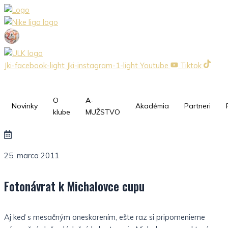
Preskočiť
na
obsah
Jki-facebook-light
Jki-instagram-1-light
Youtube
Tiktok
O
A-
Novinky
Akadémia
Partneri
klube
MUŽSTVO
25. marca 2011
Fotonávrat k Michalovce cupu
Aj keď s mesačným oneskorením, ešte raz si pripomenieme