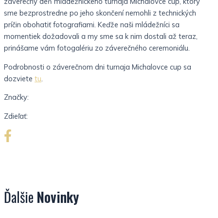
záverečný deň mládežníckeho turnaja Michalovce cup, ktorý
sme bezprostredne po jeho skončení nemohli z technických
príčin obohatiť fotografiami. Keďže naši mládežníci sa
momentiek dožadovali a my sme sa k nim dostali až teraz,
prinášame vám fotogalériu zo záverečného ceremoniálu.
Podrobnosti o záverečnom dni turnaja Michalovce cup sa
dozviete
tu
.
Značky:
Zdieľať:
Ďalšie
Novinky
Nezaradené