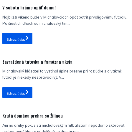
V sobotu hráme opäť doma!
Najbližší víkend bude v Michalovciach opäť patriť prvoligovému futbalu.
Po šiestich dňoch sa michalovský tím...
Zobraziť viac
Nezaradené
Zavraždená tutovka a famózna akcia
Michalovský hlásateľ to vystihol úplne presne pri rozlúčke s divákmi:
futbal je niekedy nespravodlivý. V...
Zobraziť viac
Nezaradené
Krutá domáca prehra so Žilinou
Ani na druhý pokus sa michalovským futbalistom nepodarilo skórovať
ani bodovať. Hoci v nedeľňajšom domácom...