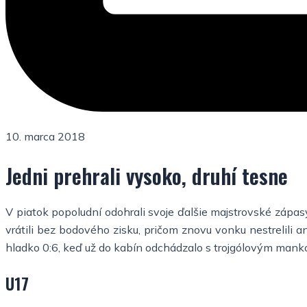
10. marca 2018
Jedni prehrali vysoko, druhí tesne
V piatok popoludní odohrali svoje ďalšie majstrovské zápa
vrátili bez bodového zisku, pričom znovu vonku nestrelili a
hladko 0:6, keď už do kabín odchádzalo s trojgólovým mank
U17