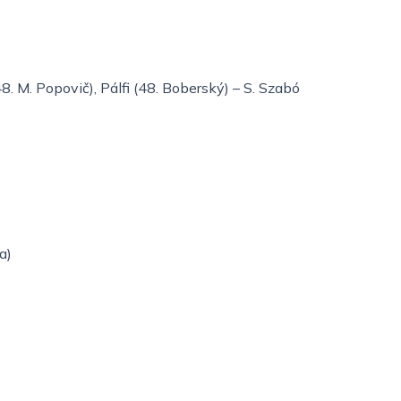
(48. M. Popovič), Pálfi (48. Boberský) – S. Szabó
a)