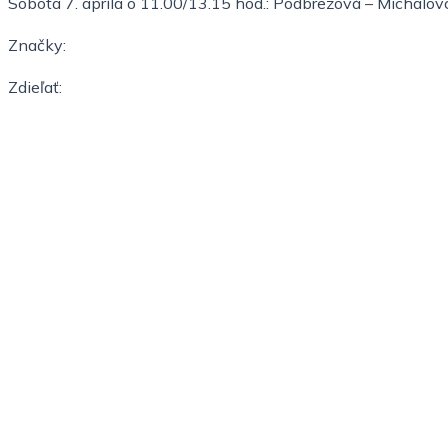
Sobota 7. apríla o 11.00/13.15 hod.: Podbrezová – Michalovc
Značky:
Zdieľať: