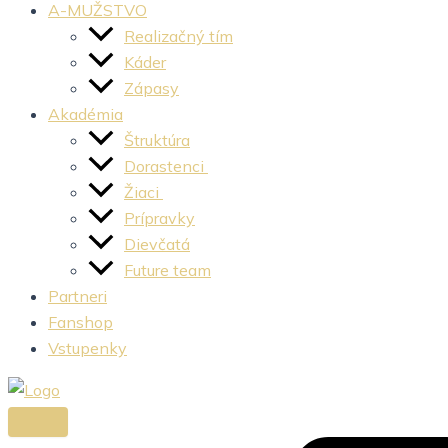
A-MUŽSTVO
Realizačný tím
Káder
Zápasy
Akadémia
Štruktúra
Dorastenci
Žiaci
Prípravky
Dievčatá
Future team
Partneri
Fanshop
Vstupenky