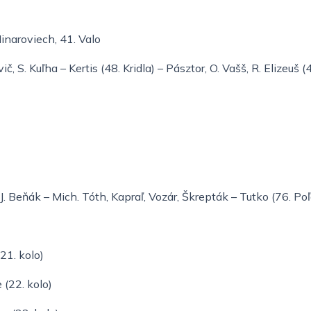
Minaroviech, 41. Valo
č, S. Kuľha – Kertis (48. Kridla) – Pásztor, O. Vašš, R. Elizeuš 
J. Beňák – Mich. Tóth, Kapraľ, Vozár, Škrepták – Tutko (76. Poľ
21. kolo)
 (22. kolo)