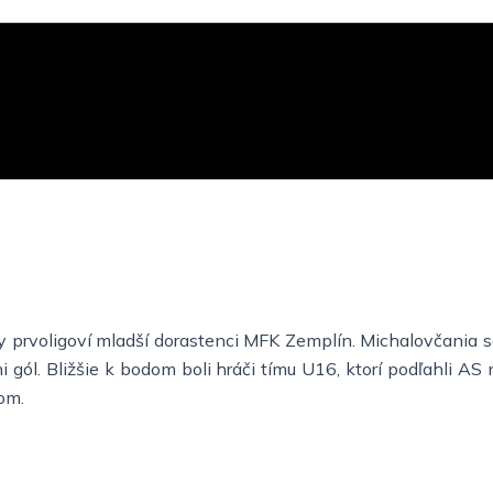
sy prvoligoví mladší dorastenci MFK Zemplín. Michalovčania s
ni gól. Bližšie k bodom boli hráči tímu U16, ktorí podľahli AS
om.