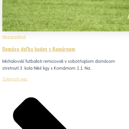
Nezaradené
Domáca deľba bodov s Komárnom
Michalovskí futbalisti remizovali v sobotňajšom domácom
stretnutí 3. kola Niké ligy s Komárnom 1:1. Na...
Zobraziť viac