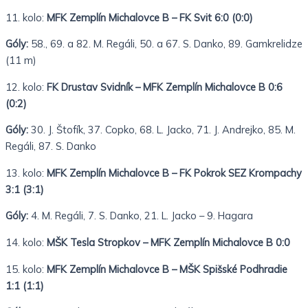
11. kolo:
MFK Zemplín Michalovce B – FK Svit 6:0 (0:0)
Góly:
58., 69. a 82. M. Regáli, 50. a 67. S. Danko, 89. Gamkrelidze
(11 m)
12. kolo:
FK Drustav Svidník – MFK Zemplín Michalovce B 0:6
(0:2)
Góly:
30. J. Štofík, 37. Copko, 68. L. Jacko, 71. J. Andrejko, 85. M.
Regáli, 87. S. Danko
13. kolo:
MFK Zemplín Michalovce B – FK Pokrok SEZ Krompachy
3:1 (3:1)
Góly:
4. M. Regáli, 7. S. Danko, 21. L. Jacko – 9. Hagara
14. kolo:
MŠK Tesla Stropkov – MFK Zemplín Michalovce B 0:0
15. kolo:
MFK Zemplín Michalovce B – MŠK Spišské Podhradie
1:1 (1:1)