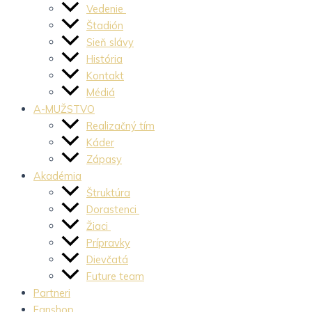
Vedenie
Štadión
Sieň slávy
História
Kontakt
Médiá
A-MUŽSTVO
Realizačný tím
Káder
Zápasy
Akadémia
Štruktúra
Dorastenci
Žiaci
Prípravky
Dievčatá
Future team
Partneri
Fanshop