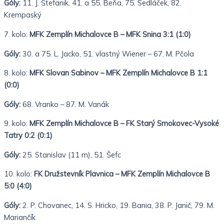
Góly:
11. J. Štefanik, 41. a 55. Beňa, 75. Sedláček, 82.
Krempaský
7. kolo:
MFK Zemplín Michalovce B – MFK Snina 3:1 (1:0)
Góly:
30. a 75. L. Jacko, 51. vlastný Wiener – 67. M. Pčola
8. kolo:
MFK Slovan Sabinov – MFK Zemplín Michalovce B 1:1
(0:0)
Góly:
68. Vranko – 87. M. Vanák
9. kolo:
MFK Zemplín Michalovce B – FK Starý Smokovec-Vysoké
Tatry 0:2 (0:1)
Góly:
25. Stanislav (11 m), 51. Šefc
10. kolo:
FK Družstevník Plavnica – MFK Zemplín Michalovce B
5:0 (4:0)
Góly:
2. P. Chovanec, 14. S. Hricko, 19. Bania, 38. P. Janič, 79. M.
Mariančík