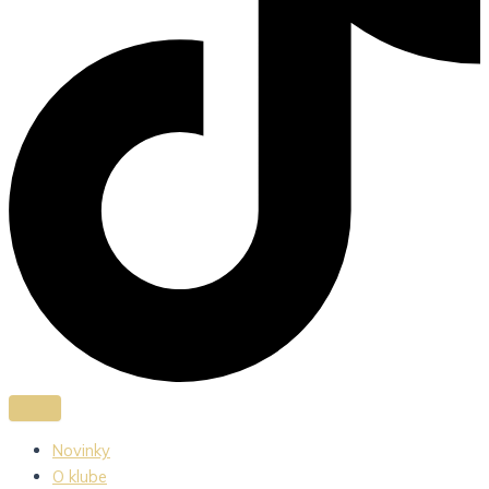
Novinky
O klube