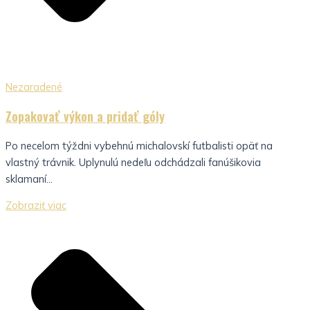
Nezaradené
Zopakovať výkon a pridať góly
Po necelom týždni vybehnú michalovskí futbalisti opäť na
vlastný trávnik. Uplynulú nedeľu odchádzali fanúšikovia
sklamaní...
Zobraziť viac