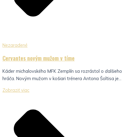
Nezaradené
Cervantes novým mužom v tíme
Káder michalovského MFK Zemplín sa rozrástol o ďalšieho
hráča. Novým mužom v košiari trénera Antona Šoltisa je...
Zobraziť viac