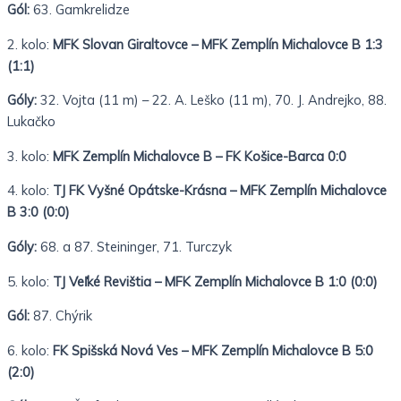
Gól:
63. Gamkrelidze
2. kolo:
MFK Slovan Giraltovce – MFK Zemplín Michalovce B 1:3
(1:1)
Góly:
32. Vojta (11 m) – 22. A. Leško (11 m), 70. J. Andrejko, 88.
Lukačko
3. kolo:
MFK Zemplín Michalovce B – FK Košice-Barca 0:0
4. kolo:
TJ FK Vyšné Opátske-Krásna – MFK Zemplín Michalovce
B 3:0 (0:0)
Góly:
68. a 87. Steininger, 71. Turczyk
5. kolo:
TJ Veľké Revištia – MFK Zemplín Michalovce B 1:0 (0:0)
Gól:
87. Chýrik
6. kolo:
FK Spišská Nová Ves – MFK Zemplín Michalovce B 5:0
(2:0)