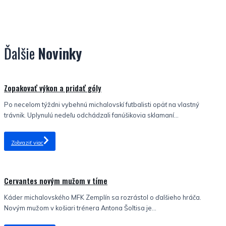
Ďalšie
Novinky
Nezaradené
Zopakovať výkon a pridať góly
Po necelom týždni vybehnú michalovskí futbalisti opäť na vlastný
trávnik. Uplynulú nedeľu odchádzali fanúšikovia sklamaní...
Zobraziť viac
Nezaradené
Cervantes novým mužom v tíme
Káder michalovského MFK Zemplín sa rozrástol o ďalšieho hráča.
Novým mužom v košiari trénera Antona Šoltisa je...