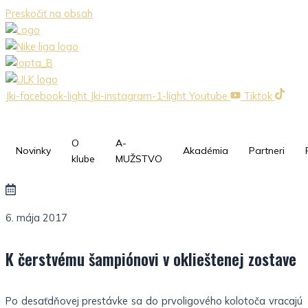
Preskočiť na obsah
Jki-facebook-light
Jki-instagram-1-light
Youtube
Tiktok
O
A-
Novinky
Akadémia
Partneri
klube
MUŽSTVO
6. mája 2017
K čerstvému šampiónovi v oklieštenej zostave
Po desaťdňovej prestávke sa do prvoligového kolotoča vracajú