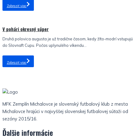
Zobraziť viac
Nezaradené
V pohári okresný súper
Druhá polovica augusta je už tradične časom, kedy žlto-modrí vstupujú
do Slovnaft Cupu. Počas uplynulého víkendu...
Zobraziť viac
MFK Zemplín Michalovce je slovenský futbalový klub z mesta
Michalovce hrajúci v najvyššej slovenskej futbalovej súťaži od
sezóny 2015/16.
Ďalšie informácie