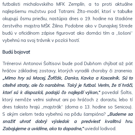
futbalisti michalovského MFK Zemplín, a to proti aktuálne
najlepšiemu mužstvu pod Tatrami. Žlto-modrí, ktorí v tabuľke
okupujú ôsmu priečku, nastúpia dnes o 19. hodine na štadióne
čerstvého majstra MŠK Žilina. Podobne ako v Dunajskej Strede
budú v oficiálnom zápise figurovať ako domáci tím a „šošoni“
vybehnú na svoj trávnik v pozícii hostí.
Budú bojovať
Trénerovi Antonovi Šoltisovi bude pod Dubňom chýbať až päť
hráčov základnej zostavy, ktorých vyradili choroby či zranenia.
„Mimo hry sú Macej, Žofčák, Danko, Kavka a Koscelník. Sú to
citeľné straty, ale čo narobíme. Taký je futbal. Verím, že tí hráči,
ktorí sú k dispozícii, podajú čo najlepší výkon,“
povedal Šoltis,
ktorý nemôže veľmi siahnuť ani po hráčoch z dorastu, lebo tí
dnes takisto hrajú „majstrák“ (doma o 13. hodine so Senicou).
S akým cieľom teda vybehnú na pôdu šampióna?
„Budeme sa
snažiť uhrať dobrý výsledok a predviesť kvalitnú hru.
Zabojujeme a uvidíme, ako to dopadne,“
uviedol lodivod.