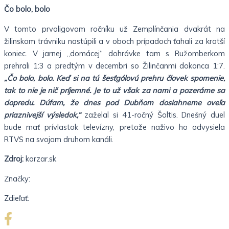
Čo bolo, bolo
V tomto prvoligovom ročníku už Zemplínčania dvakrát na
žilinskom trávniku nastúpili a v oboch prípadoch ťahali za kratší
koniec. V jarnej „domácej“ dohrávke tam s Ružomberkom
prehrali 1:3 a predtým v decembri so Žilinčanmi dokonca 1:7.
„Čo bolo, bolo. Keď si na tú šesťgólovú prehru človek spomenie,
tak to nie je nič príjemné. Je to už však za nami a pozeráme sa
dopredu. Dúfam, že dnes pod Dubňom dosiahneme oveľa
priaznivejší výsledok,“
zaželal si 41-ročný Šoltis. Dnešný duel
bude mať prívlastok televízny, pretože naživo ho odvysiela
RTVS na svojom druhom kanáli.
Zdroj:
korzar.sk
Značky:
Zdieľať: