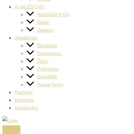
A-MUŽSTVO
Realizačný tím
Káder
Zápasy
Akadémia
Štruktúra
Dorastenci
Žiaci
Prípravky
Dievčatá
Future team
Partneri
Fanshop
Vstupenky