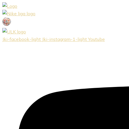
Preskočiť
na
obsah
Jki-facebook-light
Jki-instagram-1-light
Youtube