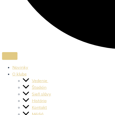
Novinky
O klube
Vedenie
Štadión
Sieň slávy
História
Kontakt
Médiá