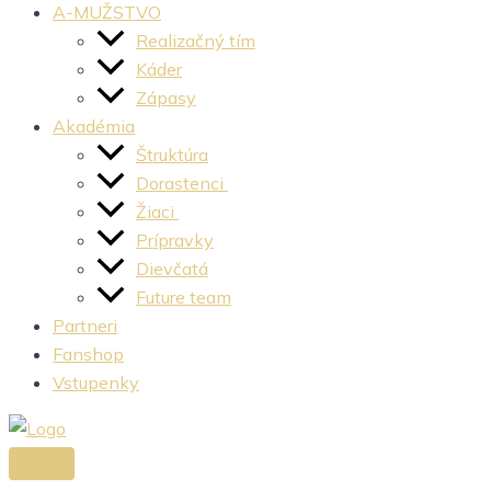
A-MUŽSTVO
Realizačný tím
Káder
Zápasy
Akadémia
Štruktúra
Dorastenci
Žiaci
Prípravky
Dievčatá
Future team
Partneri
Fanshop
Vstupenky