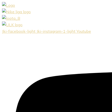
Preskočiť
na
obsah
Jki-facebook-light
Jki-instagram-1-light
Youtube