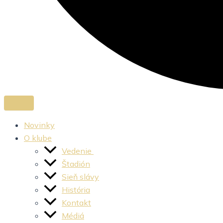
Novinky
O klube
Vedenie
Štadión
Sieň slávy
História
Kontakt
Médiá