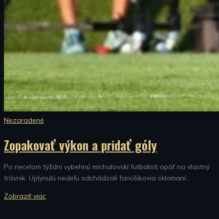
Nezaradené
Zopakovať výkon a pridať góly
Po necelom týždni vybehnú michalovskí futbalisti opäť na vlastný
trávnik. Uplynulú nedeľu odchádzali fanúšikovia sklamaní...
Zobraziť viac