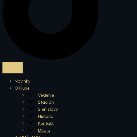
Novinky
O klube
Vedenie
Štadión
Sieň slávy
História
Kontakt
Médiá