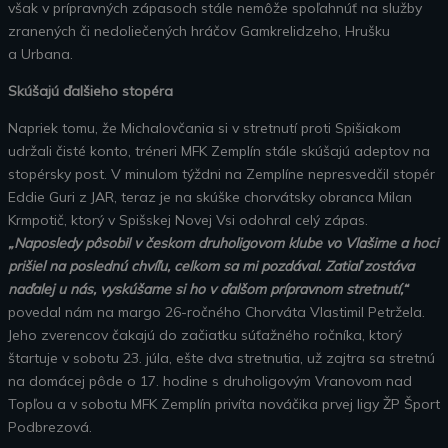
však v prípravných zápasoch stále nemôže spoľahnúť na služby
zranených či nedoliečených hráčov Gamkrelidzeho, Hrušku
a Urbana.
Skúšajú ďalšieho stopéra
Napriek tomu, že Michalovčania si v stretnutí proti Spišiakom
udržali čisté konto, tréneri MFK Zemplín stále skúšajú adeptov na
stopérsky post. V minulom týždni na Zemplíne nepresvedčil stopér
Eddie Guri z JAR, teraz je na skúške chorvátsky obranca Milan
Krmpotič, ktorý v Spišskej Novej Vsi odohral celý zápas.
„Naposledy pôsobil v českom druholigovom klube vo Vlašime a hoci
prišiel na poslednú chvíľu, celkom sa mi pozdával. Zatiaľ zostáva
naďalej u nás, vyskúšame si ho v ďalšom prípravnom stretnutí,“
povedal nám na margo 26-ročného Chorváta Vlastimil Petržela.
Jeho zverencov čakajú do začiatku súťažného ročníka, ktorý
štartuje v sobotu 23. júla, ešte dva stretnutia, už zajtra sa stretnú
na domácej pôde o 17. hodine s druholigovým Vranovom nad
Topľou a v sobotu MFK Zemplín privíta nováčika prvej ligy ŽP Šport
Podbrezová.