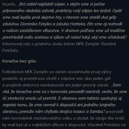
triumfu. „
Bol zatiaľ najslabší súper, s akým sme si počas
prípravného obdobia zahrali, prakticky celý zápas len bránil. Opäť
sme mali lepšie prvé dejstvo hry, v ktorom sme strelili dva góly
zásluhou Dominika Fotyika a Jakuba Hotteka, čím sme aj rozhodli
o našom zaslúženom víťazstve. V druhom polčase sme už tradične
prestriedali našu zostavu a výkon už nebol taký, aký sme očakávali,“
informoval nás o priebehu duelu tréner MFK Zemplín Vlastimil
Petržela.
Konečne bez gólu
Futbalistom MFK Zemplín sa okrem dosiahnutia prvej výhry
podarilo aj premiérovo streliť v zápase viac ako jeden gól
a prvýkrát dokonca neinkasovali ani jeden presný zásah. „
Som
rád, že konečne sme sa v koncovke presadili viackrát, verím, že sme
tú streleckú smolu už pretrhli. S obranou som takisto spokojný, aj
napriek tomu, že sme nemali k dispozícii ani jedného krajného
obrancu, pretože nám chýbala dvojica Isaacs a Samba,“
prezradill
nám kormidelník michalovského celku a dodal, že obaja títo hráči
by mali byť už v najbližších dňoch k dispozícii. Vlastimil Petržela sa