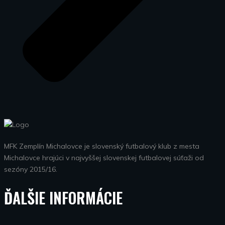
MFK Zemplín Michalovce je slovenský futbalový klub z mesta
Michalovce hrajúci v najvyššej slovenskej futbalovej súťaži od
sezóny 2015/16.
ĎALŠIE INFORMÁCIE