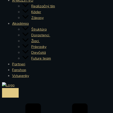
A-MUŽSTVO
Realizačný tím
Káder
Zápasy
Akadémia
Štruktúra
Dorastenci
Žiaci
Prípravky
Dievčatá
Future team
Partneri
Fanshop
Vstupenky