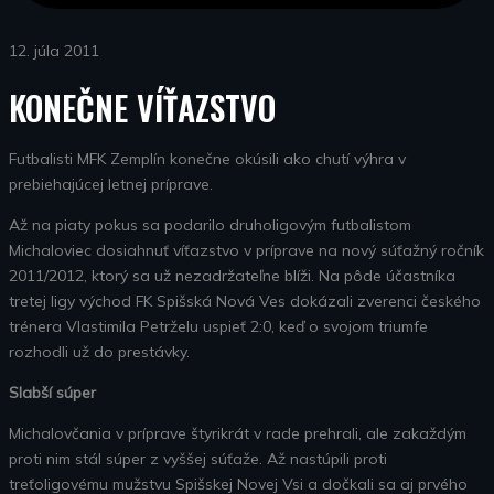
12. júla 2011
KONEČNE VÍŤAZSTVO
Futbalisti MFK Zemplín konečne okúsili ako chutí výhra v
prebiehajúcej letnej príprave.
Až na piaty pokus sa podarilo druholigovým futbalistom
Michaloviec dosiahnuť víťazstvo v príprave na nový súťažný ročník
2011/2012, ktorý sa už nezadržateľne blíži. Na pôde účastníka
tretej ligy východ FK Spišská Nová Ves dokázali zverenci českého
trénera Vlastimila Petrželu uspieť 2:0, keď o svojom triumfe
rozhodli už do prestávky.
Slabší súper
Michalovčania v príprave štyrikrát v rade prehrali, ale zakaždým
proti nim stál súper z vyššej súťaže. Až nastúpili proti
treťoligovému mužstvu Spišskej Novej Vsi a dočkali sa aj prvého