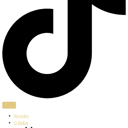
Novinky
O klube