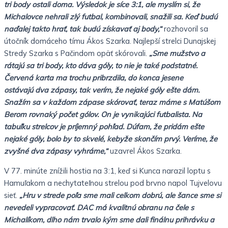
tri body ostali doma. Výsledok je síce 3:1, ale myslím si, že
Michalovce nehrali zlý futbal, kombinovali, snažili sa. Keď budú
naďalej takto hrať, tak budú získavať aj body,“
rozhovoril sa
útočník domáceho tímu Ákos Szarka. Najlepší strelci Dunajskej
Stredy Szarka s Pačindom opäť skórovali.
„Sme mužstvo a
rátajú sa tri body, kto dáva góly, to nie je také podstatné.
Červená karta ma trochu pribrzdila, do konca jesene
ostávajú dva zápasy, tak verím, že nejaké góly ešte dám.
Snažím sa v každom zápase skórovať, teraz máme s Matúšom
Berom rovnaký počet gólov. On je vynikajúci futbalista. Na
tabuľku strelcov je príjemný pohľad. Dúfam, že pridám ešte
nejaké góly, bolo by to skvelé, kebyže skončím prvý. Veríme, že
zvyšné dva zápasy vyhráme,“
uzavrel Ákos Szarka.
V 77. minúte znížili hostia na 3:1, keď si Kunca narazil loptu s
Hamuľakom a nechytateľnou strelou pod brvno napol Tujvelovu
sieť.
„Hru v strede poľa sme mali celkom dobrú, ale šance sme si
nevedeli vypracovať. DAC má kvalitnú obranu na čele s
Michalíkom, dlho nám trvalo kým sme dali finálnu prihrávku a