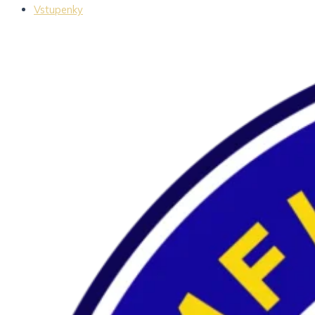
Vstupenky