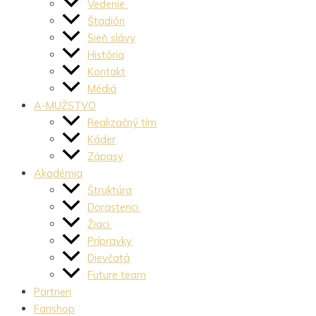
Vedenie
Štadión
Sieň slávy
História
Kontakt
Médiá
A-MUŽSTVO
Realizačný tím
Káder
Zápasy
Akadémia
Štruktúra
Dorastenci
Žiaci
Prípravky
Dievčatá
Future team
Partneri
Fanshop