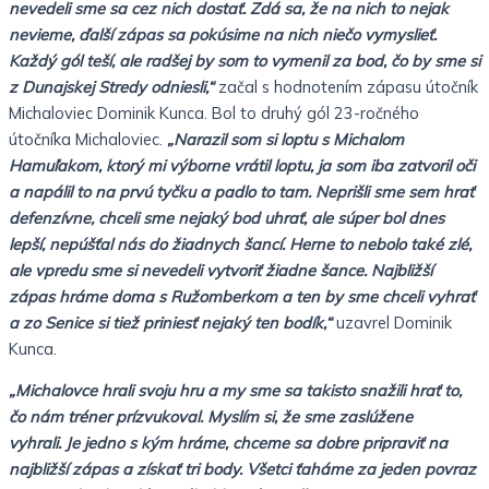
nevedeli sme sa cez nich dostať. Zdá sa, že na nich to nejak
nevieme, ďalší zápas sa pokúsime na nich niečo vymyslieť.
Každý gól teší, ale radšej by som to vymenil za bod, čo by sme si
z Dunajskej Stredy odniesli,“
začal s hodnotením zápasu útočník
Michaloviec Dominik Kunca. Bol to druhý gól 23-ročného
útočníka Michaloviec.
„Narazil som si loptu s Michalom
Hamuľakom, ktorý mi výborne vrátil loptu, ja som iba zatvoril oči
a napálil to na prvú tyčku a padlo to tam. Neprišli sme sem hrať
defenzívne, chceli sme nejaký bod uhrať, ale súper bol dnes
lepší, nepúšťal nás do žiadnych šancí. Herne to nebolo také zlé,
ale vpredu sme si nevedeli vytvoriť žiadne šance. Najbližší
zápas hráme doma s Ružomberkom a ten by sme chceli vyhrať
a zo Senice si tiež priniesť nejaký ten bodík,“
uzavrel Dominik
Kunca.
„Michalovce hrali svoju hru a my sme sa takisto snažili hrať to,
čo nám tréner prízvukoval. Myslím si, že sme zaslúžene
vyhrali. Je jedno s kým hráme, chceme sa dobre pripraviť na
najbližší zápas a získať tri body. Všetci ťaháme za jeden povraz