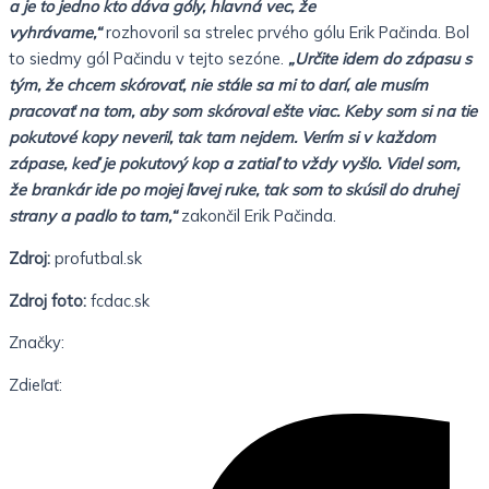
a je to jedno kto dáva góly, hlavná vec, že
vyhrávame,“
rozhovoril sa strelec prvého gólu Erik Pačinda. Bol
to siedmy gól Pačindu v tejto sezóne.
„Určite idem do zápasu s
tým, že chcem skórovať, nie stále sa mi to darí, ale musím
pracovať na tom, aby som skóroval ešte viac. Keby som si na tie
pokutové kopy neveril, tak tam nejdem. Verím si v každom
zápase, keď je pokutový kop a zatiaľ to vždy vyšlo. Videl som,
že brankár ide po mojej ľavej ruke, tak som to skúsil do druhej
strany a padlo to tam,“
zakončil Erik Pačinda.
Zdroj:
profutbal.sk
Zdroj foto:
fcdac.sk
Značky:
Zdieľať: