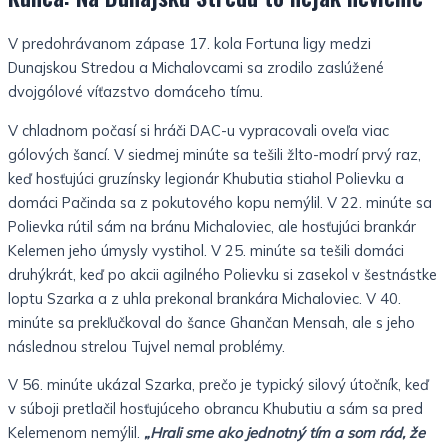
V predohrávanom zápase 17. kola Fortuna ligy medzi
Dunajskou Stredou a Michalovcami sa zrodilo zaslúžené
dvojgólové víťazstvo domáceho tímu.
V chladnom počasí si hráči DAC-u vypracovali oveľa viac
gólových šancí.
V siedmej minúte sa tešili žlto-modrí prvý raz,
keď hosťujúci gruzínsky legionár Khubutia stiahol Polievku a
domáci Pačinda sa z pokutového kopu nemýlil. V 22. minúte sa
Polievka rútil sám na bránu Michaloviec, ale hosťujúci brankár
Kelemen jeho úmysly vystihol. V 25. minúte sa tešili domáci
druhýkrát, keď po akcii agilného Polievku si zasekol v šestnástke
loptu Szarka a z uhla prekonal brankára Michaloviec. V 40.
minúte sa prekľučkoval do šance Ghančan Mensah, ale s jeho
následnou strelou Tujvel nemal problémy.
V 56. minúte ukázal Szarka, prečo je typický silový útočník, keď
v súboji pretlačil hosťujúceho obrancu Khubutiu a sám sa pred
Kelemenom nemýlil.
„Hrali sme ako jednotný tím a som rád, že