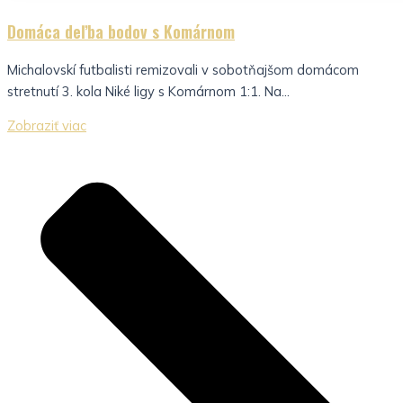
Domáca deľba bodov s Komárnom
Michalovskí futbalisti remizovali v sobotňajšom domácom
stretnutí 3. kola Niké ligy s Komárnom 1:1. Na...
Zobraziť viac