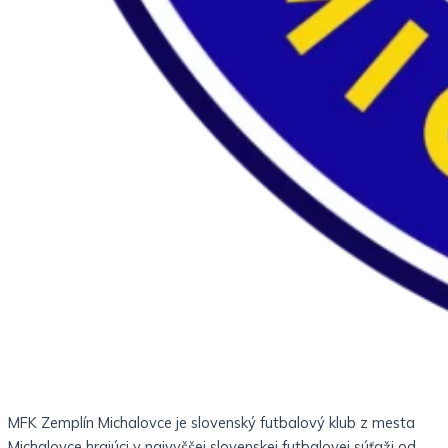
MFK Zemplín Michalovce je slovenský futbalový klub z mesta
Michalovce hrajúci v najvyššej slovenskej futbalovej súťaži od