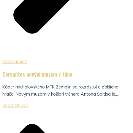
Nezaradené
Cervantes novým mužom v tíme
Káder michalovského MFK Zemplín sa rozrástol o ďalšieho
hráča. Novým mužom v košiari trénera Antona Šoltisa je...
Zobraziť viac