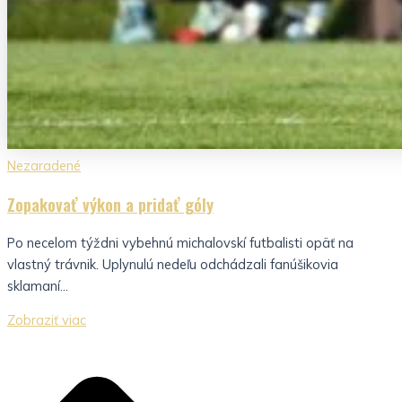
Nezaradené
Zopakovať výkon a pridať góly
Po necelom týždni vybehnú michalovskí futbalisti opäť na
vlastný trávnik. Uplynulú nedeľu odchádzali fanúšikovia
sklamaní...
Zobraziť viac