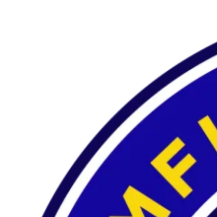
Preskočiť
na
obsah