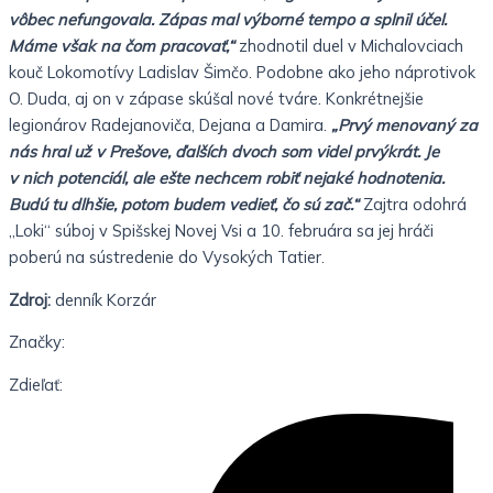
vôbec nefungovala. Zápas mal výborné tempo a splnil účel.
Máme však na čom pracovať,“
zhodnotil duel v Michalovciach
kouč Lokomotívy Ladislav Šimčo. Podobne ako jeho náprotivok
O. Duda, aj on v zápase skúšal nové tváre. Konkrétnejšie
legionárov Radejanoviča, Dejana a Damira.
„Prvý menovaný za
nás hral už v Prešove, ďalších dvoch som videl prvýkrát. Je
v nich potenciál, ale ešte nechcem robiť nejaké hodnotenia.
Budú tu dlhšie, potom budem vedieť, čo sú zač.“
Zajtra odohrá
„Loki“ súboj v Spišskej Novej Vsi a 10. februára sa jej hráči
poberú na sústredenie do Vysokých Tatier.
Zdroj:
denník Korzár
Značky:
Zdieľať: