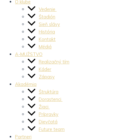
O klube
Vedenie
Štadión
Sieň slávy
História
Kontakt
Médiá
A-MUŽSTVO
Realizačný tím
Káder
Zápasy
Akadémia
Štruktúra
Dorastenci
Žiaci
Prípravky
Dievčatá
Future team
Partneri