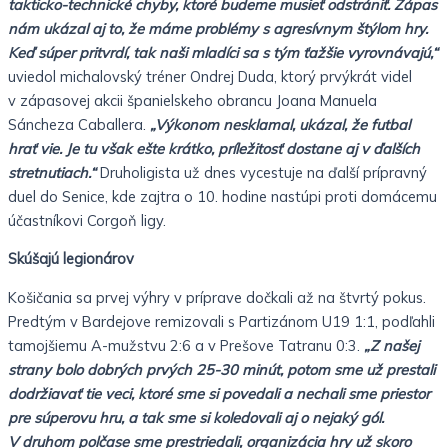
takticko-technické chyby, ktoré budeme musieť odstrániť. Zápas
nám ukázal aj to, že máme problémy s agresívnym štýlom hry.
Keď súper pritvrdí, tak naši mladíci sa s tým ťažšie vyrovnávajú,“
uviedol michalovský tréner Ondrej Duda, ktorý prvýkrát videl
v zápasovej akcii španielskeho obrancu Joana Manuela
Sáncheza Caballera.
„Výkonom nesklamal, ukázal, že futbal
hrať vie. Je tu však ešte krátko, príležitosť dostane aj v ďalších
stretnutiach.“
Druholigista už dnes vycestuje na ďalší prípravný
duel do Senice, kde zajtra o 10. hodine nastúpi proti domácemu
účastníkovi Corgoň ligy.
Skúšajú legionárov
Košičania sa prvej výhry v príprave dočkali až na štvrtý pokus.
Predtým v Bardejove remizovali s Partizánom U19 1:1, podľahli
tamojšiemu A-mužstvu 2:6 a v Prešove Tatranu 0:3.
„Z našej
strany bolo dobrých prvých 25-30 minút, potom sme už prestali
dodržiavať tie veci, ktoré sme si povedali a nechali sme priestor
pre súperovu hru, a tak sme si koledovali aj o nejaký gól.
V druhom polčase sme prestriedali, organizácia hry už skoro