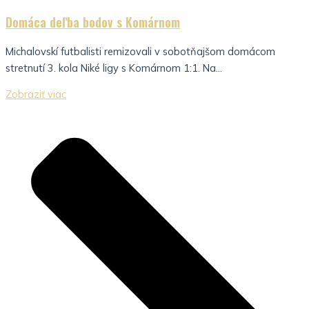
Domáca deľba bodov s Komárnom
Michalovskí futbalisti remizovali v sobotňajšom domácom
stretnutí 3. kola Niké ligy s Komárnom 1:1. Na...
Zobraziť viac