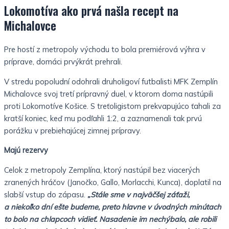
Lokomotíva ako prvá našla recept na
Michalovce
Pre hostí z metropoly východu to bola premiérová výhra v
príprave, domáci prvýkrát prehrali.
V stredu popoludní odohrali druholigoví futbalisti MFK Zemplín
Michalovce svoj tretí prípravný duel, v ktorom doma nastúpili
proti Lokomotíve Košice. S treťoligistom prekvapujúco ťahali za
kratší koniec, keď mu podľahli 1:2, a zaznamenali tak prvú
porážku v prebiehajúcej zimnej prípravy.
Majú rezervy
Celok z metropoly Zemplína, ktorý nastúpil bez viacerých
zranených hráčov (Janočko, Gallo, Morlacchi, Kunca), doplatil na
slabší vstup do zápasu.
„Stále sme v najväčšej záťaži,
a niekoľko dní ešte budeme, preto hlavne v úvodných minútach
to bolo na chlapcoch vidieť. Nasadenie im nechýbalo, ale robili