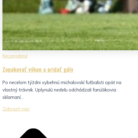
Nezaradené
Zopakovať výkon a pridať góly
Po necelom týždni vybehnú michalovskí futbalisti opäť na
vlastný trávnik. Uplynulú nedeľu odchádzali fanúšikovia
sklamaní...
Zobraziť viac