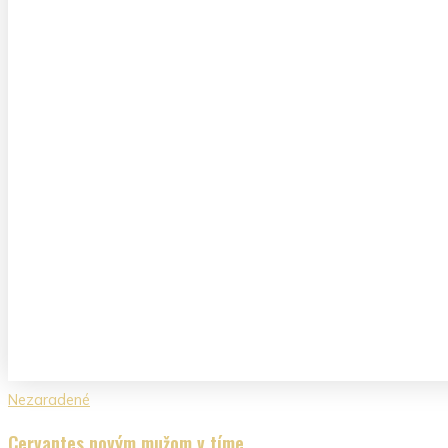
Nezaradené
Cervantes novým mužom v tíme