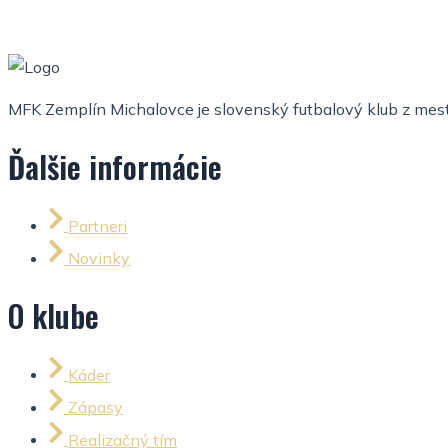
MFK Zemplín Michalovce je slovenský futbalový klub z mesta
Ďalšie informácie
Partneri
Novinky
O klube
Káder
Zápasy
Realizačný tím