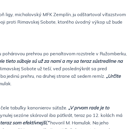
goň ligy, michalovský MFK Zemplín, ju odštartoval víťazstvom
oji proti Rimavskej Sobote, ktorého úvodný výkop už bude
nou pohárovou prehrou po penaltovom rozstrele v Ružomberku,
 ale tieto súboje sú už za nami a my sa teraz sústredíme na
 Rimavskej Sobote už teší, veď poslednýkrát sa pred
a jedinú prehru, na druhej strane až sedem remíz.
„Určite
muľak.
čele tabuľky kanonierov súťaže.
„V prvom rade je to
plynulej sezóne skóroval iba päťkrát, teraz po 12. kolách má
teraz som efektívnejší,“
hovoril M. Hamuľak. Na jeho