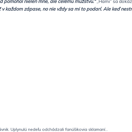
od pomohol nielen mne, ale celému mužstvu.“
„Hami“ sa dokázal
v každom zápase, no nie vždy sa mi to podarí. Ale keď nestrelím
ávnik. Uplynulú nedeľu odchádzali fanúšikovia sklamaní...