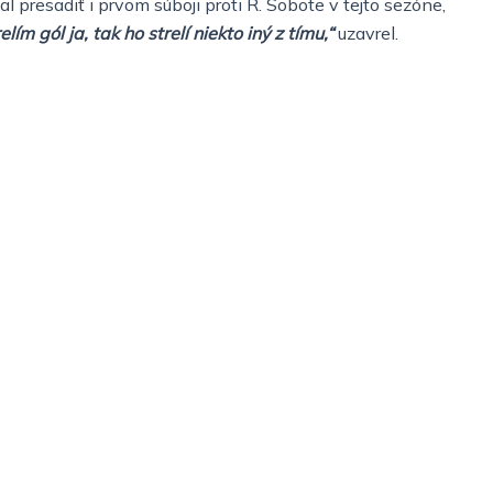
 presadiť i prvom súboji proti R. Sobote v tejto sezóne,
 gól ja, tak ho strelí niekto iný z tímu,“
uzavrel.
Nezaradené