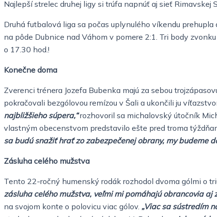
Najlepší strelec druhej ligy si trúfa napnúť aj sieť Rimavske
Druhá futbalová liga sa počas uplynulého víkendu prehupla d
na pôde Dubnice nad Váhom v pomere 2:1. Tri body zvonku 
o 17.30 hod.!
Konečne doma
Zverenci trénera Jozefa Bubenka majú za sebou trojzápasovú
pokračovali bezgólovou remízou v Šali a ukončili ju víťazst
najbližšieho súpera,“
rozhovoril sa michalovský útočník Mich
vlastným obecenstvom predstavilo ešte pred troma týždňami.
sa budú snažiť hrať zo zabezpečenej obrany, my budeme dob
Zásluha celého mužstva
Tento 22-ročný humenský rodák rozhodol dvoma gólmi o tri
zásluha celého mužstva, veľmi mi pomáhajú obrancovia aj zál
na svojom konte o polovicu viac gólov.
„Viac sa sústredím na