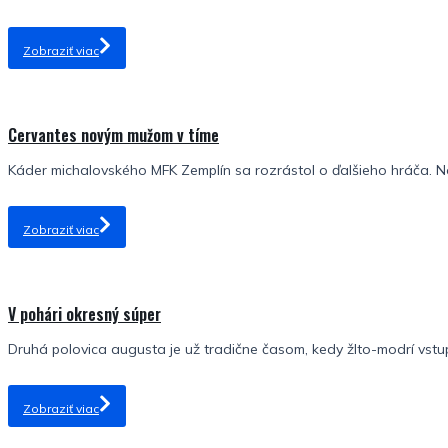
Zobraziť viac
Cervantes novým mužom v tíme
Káder michalovského MFK Zemplín sa rozrástol o ďalšieho hráča. No
Zobraziť viac
V pohári okresný súper
Druhá polovica augusta je už tradične časom, kedy žlto-modrí vstu
Zobraziť viac