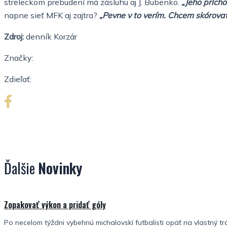
streleckom prebudení má zásluhu aj J. Bubenko.
„Jeho prích
napne sieť MFK aj zajtra?
„Pevne v to verím. Chcem skórovať 
Zdroj:
denník Korzár
Značky:
Zdieľať:
Ďalšie
Novinky
Zopakovať výkon a pridať góly
Po necelom týždni vybehnú michalovskí futbalisti opäť na vlastný tr