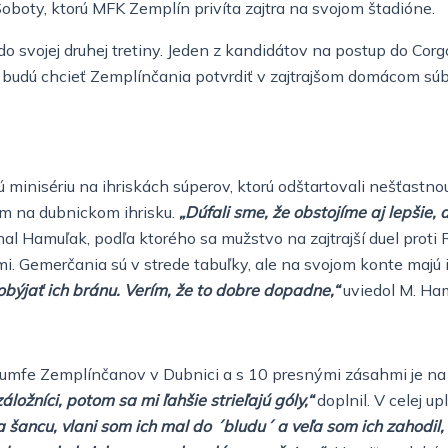
j Soboty, ktorú MFK Zemplín privíta zajtra na svojom štadióne.
o svojej druhej tretiny. Jeden z kandidátov na postup do Cor
budú chcieť Zemplínčania potvrdiť v zajtrajšom domácom súb
 minisériu na ihriskách súperov, ktorú odštartovali nešťast
vom na dubnickom ihrisku.
„Dúfali sme, že obstojíme aj lepšie,
al Hamuľak, podľa ktorého sa mužstvo na zajtrajší duel proti
 Gemerčania sú v strede tabuľky, ale na svojom konte majú ib
ýjať ich bránu. Verím, že to dobre dopadne,“
uviedol M. Ha
umfe Zemplínčanov v Dubnici a s 10 presnými zásahmi je na 
ožníci, potom sa mi ľahšie strieľajú góly,“
doplnil. V celej u
 šancu, vlani som ich mal do ´bludu´ a veľa som ich zahodil, 