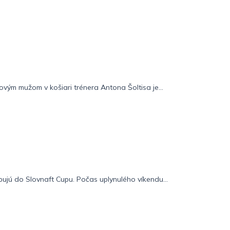
vým mužom v košiari trénera Antona Šoltisa je...
pujú do Slovnaft Cupu. Počas uplynulého víkendu...