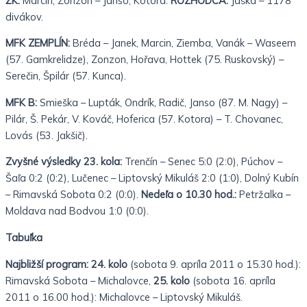
ŽK:
Marcin, Zonzon – Janso, Kotora.
ROZHODCA:
Jaška –
1178
divákov.
MFK ZEMPLÍN:
Bréda – Janek, Marcin, Ziemba, Vanák – Waseem
(57. Gamkrelidze), Zonzon, Hořava, Hottek (75. Ruskovský) –
Serečin, Špilár (57. Kunca).
MFK B:
Smieška – Lupták, Ondrík, Radič, Janso (87. M. Nagy) –
Pilár, Š. Pekár, V. Kováč, Hoferica (57. Kotora) – T. Chovanec,
Lovás (53. Jakšič).
Zvyšné výsledky 23. kola:
Trenčín – Senec 5:0 (2:0), Púchov –
Šaľa 0:2 (0:2), Lučenec – Liptovský Mikuláš 2:0 (1:0), Dolný Kubín
– Rimavská Sobota 0:2 (0:0).
Nedeľa o 10.30 hod.:
Petržalka –
Moldava nad Bodvou 1:0 (0:0).
Tabuľka
Najbližší program:
24. kolo
(sobota 9. apríla 2011 o 15.30 hod.):
Rimavská Sobota – Michalovce,
25. kolo
(sobota 16. apríla
2011 o 16.00 hod.): Michalovce – Liptovský Mikuláš.