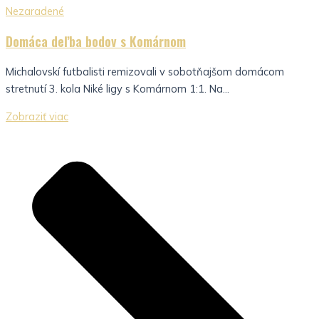
Nezaradené
Domáca deľba bodov s Komárnom
Michalovskí futbalisti remizovali v sobotňajšom domácom
stretnutí 3. kola Niké ligy s Komárnom 1:1. Na...
Zobraziť viac