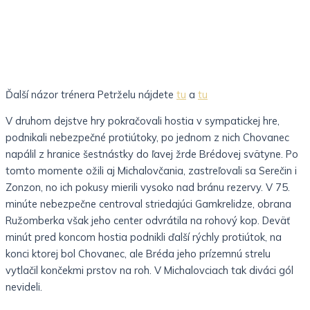
Ďalší názor trénera Petrželu nájdete
tu
a
tu
V druhom dejstve hry pokračovali hostia v sympatickej hre,
podnikali nebezpečné protiútoky, po jednom z nich Chovanec
napálil z hranice šestnástky do ľavej žrde Brédovej svätyne. Po
tomto momente ožili aj Michalovčania, zastreľovali sa Serečin i
Zonzon, no ich pokusy mierili vysoko nad bránu rezervy. V 75.
minúte nebezpečne centroval striedajúci Gamkrelidze, obrana
Ružomberka však jeho center odvrátila na rohový kop. Deväť
minút pred koncom hostia podnikli ďalší rýchly protiútok, na
konci ktorej bol Chovanec, ale Bréda jeho prízemnú strelu
vytlačil končekmi prstov na roh. V Michalovciach tak diváci gól
nevideli.