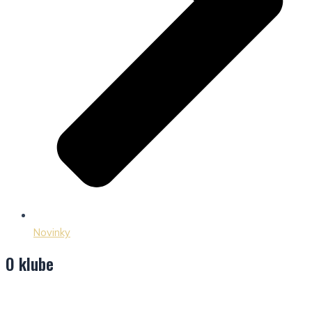
Novinky
O klube