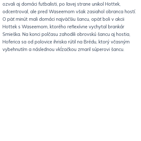
ozvali aj domáci futbalisti, po ľavej strane unikol Hottek,
odcentroval, ale pred Waseemom však zasiahol obranca hostí.
O päť minút mali domáci najväčšiu šancu, opäť boli v akcii
Hottek s Waseemom, ktorého reflexívne vychytal brankár
Smieška. Na konci polčasu zahodili obrovskú šancu aj hostia,
Hoferica sa od polovice ihriska rútil na Brédu, ktorý včasným
vybehnutím a následnou vkĺzačkou zmaril súperovi šancu.