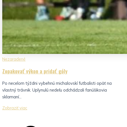
Nezaradené
Zopakovať výkon a pridať góly
Po necelom týždni vybehnú michalovskí futbalisti opäť na
vlastný trávnik. Uplynulú nedeľu odchádzali fanúšikovia
sklamaní...
Zobraziť viac