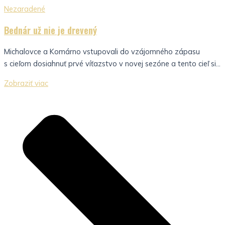
Nezaradené
Bednár už nie je drevený
Michalovce a Komárno vstupovali do vzájomného zápasu
s cieľom dosiahnuť prvé víťazstvo v novej sezóne a tento cieľ si...
Zobraziť viac