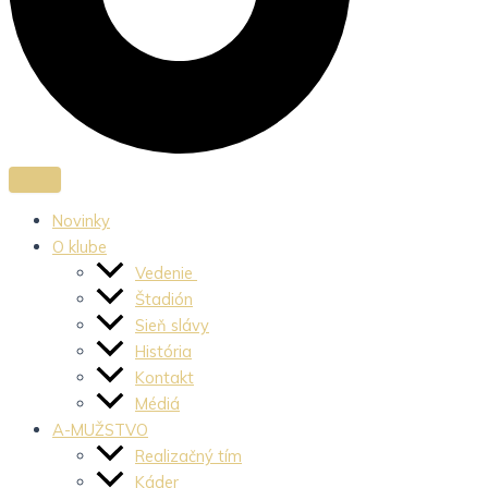
Novinky
O klube
Vedenie
Štadión
Sieň slávy
História
Kontakt
Médiá
A-MUŽSTVO
Realizačný tím
Káder