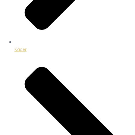
Káder