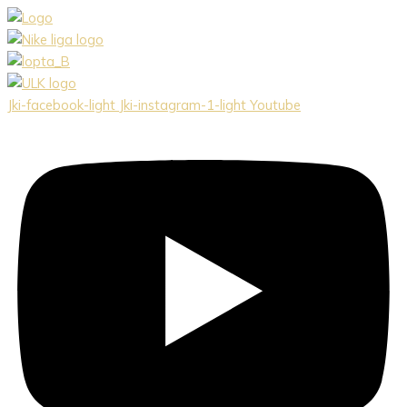
Preskočiť
na
obsah
Jki-facebook-light
Jki-instagram-1-light
Youtube