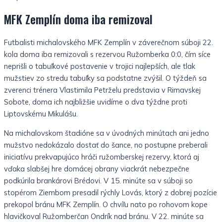
MFK Zemplín doma iba remizoval
Futbalisti michalovského MFK Zemplín v záverečnom súboji 22.
kola doma iba remizovali s rezervou Ružomberka 0:0, čím síce
neprišli o tabuľkové postavenie v trojici najlepších, ale tlak
mužstiev zo stredu tabuľky sa podstatne zvýšil. O týždeň sa
zverenci trénera Vlastimila Petrželu predstavia v Rimavskej
Sobote, doma ich najbližšie uvidíme o dva týždne proti
Liptovskému Mikulášu.
Na michalovskom štadióne sa v úvodných minútach ani jedno
mužstvo nedokázalo dostať do šance, no postupne preberali
iniciatívu prekvapujúco hráči ružomberskej rezervy, ktorá aj
vďaka slabšej hre domácej obrany viackrát nebezpečne
podkúrila brankárovi Brédovi. V 15. minúte sa v súboji so
stopérom Ziembom presadil rýchly Lovás, ktorý z dobrej pozície
prekopol bránu MFK Zemplín. O chvíľu nato po rohovom kope
hlavičkoval Ružomberčan Ondrík nad bránu. V 22. minúte sa