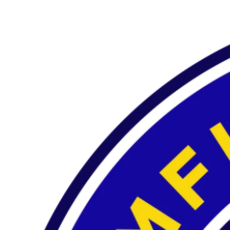
Preskočiť
na
obsah