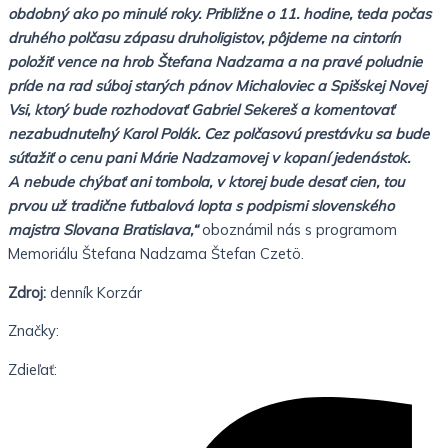
obdobný ako po minulé roky. Približne o 11. hodine, teda počas
druhého polčasu zápasu druholigistov, pôjdeme na cintorín
položiť vence na hrob Štefana Nadzama a na pravé poludnie
príde na rad súboj starých pánov Michaloviec a Spišskej Novej
Vsi, ktorý bude rozhodovať Gabriel Sekereš a komentovať
nezabudnuteľný Karol Polák. Cez polčasovú prestávku sa bude
súťažiť o cenu pani Márie Nadzamovej v kopaní jedenástok.
A nebude chýbať ani tombola, v ktorej bude desať cien, tou
prvou už tradične futbalová lopta s podpismi slovenského
majstra Slovana Bratislava,“
oboznámil nás s programom
Memoriálu Štefana Nadzama Štefan Czetö.
Zdroj:
denník Korzár
Značky:
Zdieľať: