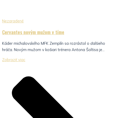
Nezaradené
Cervantes novým mužom v tíme
Káder michalovského MFK Zemplín sa rozrástol o ďalšieho
hráča. Novým mužom v košiari trénera Antona Šoltisa je...
Zobraziť viac