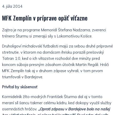
4. júla 2014
MFK Zemplín v príprave opäť víťazne
Zajtra je na programe Memoriál Štefana Nadzama, zverenci
trénera Šturmu si zmerajú sily s Lokomotívou Košice.
Druholigoví michalovskí futbalisti majú za sebou druhé prípravné
stretnutie, v ktorom na domácom ihrisku porazili prešovský
Tatran 1:0, keď o ich víťazstve rozhodol dve minúty pred
koncom súboja presným zásahom útočník Martin Regáli. Hráči
MFK Zemplín tak aj v druhom zápase vyhrali, v tom prvom
triumfovali v Bardejove.
Privítal by skúsenosť
Kormidelník žlto-modrých František Šturma dal aj v tomto
meraní síl šancu takmer celému kádru, keď dokopy využil služby
osemnástich hráčov.
„Oproti zápasu v Bardejove bolo na našej