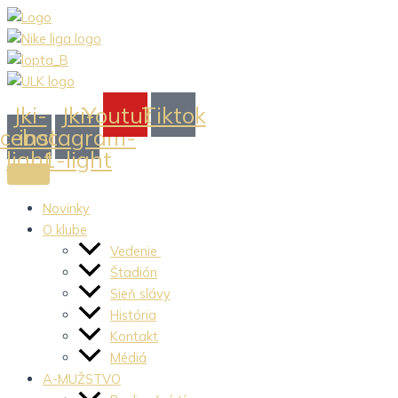
Preskočiť
na
obsah
Jki-
Jki-
Youtube
Tiktok
acebook-
instagram-
light
1-light
Novinky
O klube
Vedenie
Štadión
Sieň slávy
História
Kontakt
Médiá
A-MUŽSTVO