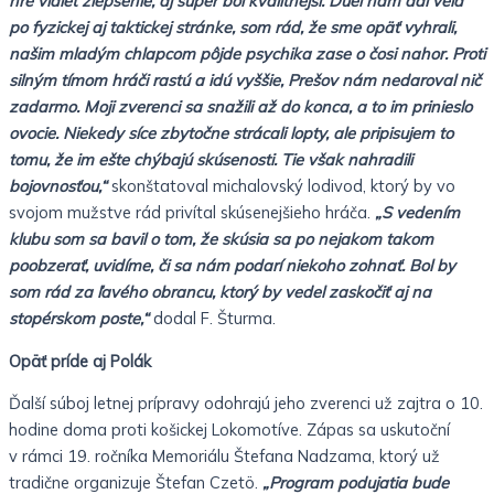
hre vidieť zlepšenie, aj súper bol kvalitnejší. Duel nám dal veľa
po fyzickej aj taktickej stránke, som rád, že sme opäť vyhrali,
našim mladým chlapcom pôjde psychika zase o čosi nahor. Proti
silným tímom hráči rastú a idú vyššie, Prešov nám nedaroval nič
zadarmo. Moji zverenci sa snažili až do konca, a to im prinieslo
ovocie. Niekedy síce zbytočne strácali lopty, ale pripisujem to
tomu, že im ešte chýbajú skúsenosti. Tie však nahradili
bojovnosťou,“
skonštatoval michalovský lodivod, ktorý by vo
svojom mužstve rád privítal skúsenejšieho hráča.
„S vedením
klubu som sa bavil o tom, že skúsia sa po nejakom takom
poobzerať, uvidíme, či sa nám podarí niekoho zohnať. Bol by
som rád za ľavého obrancu, ktorý by vedel zaskočiť aj na
stopérskom poste,“
dodal F. Šturma.
Opäť príde aj Polák
Ďalší súboj letnej prípravy odohrajú jeho zverenci už zajtra o 10.
hodine doma proti košickej Lokomotíve. Zápas sa uskutoční
v rámci 19. ročníka Memoriálu Štefana Nadzama, ktorý už
tradične organizuje Štefan Czetö.
„Program podujatia bude