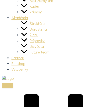
Realizačný tím
Káder
Zápasy
Akadémia
Štruktúra
Dorastenci
Žiaci
Prípravky
Dievčatá
Future team
Partneri
Fanshop
Vstupenky