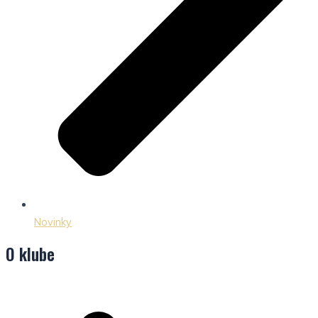
Novinky
O klube