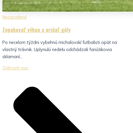
Nezaradené
Zopakovať výkon a pridať góly
Po necelom týždni vybehnú michalovskí futbalisti opäť na
vlastný trávnik. Uplynulú nedeľu odchádzali fanúšikovia
sklamaní...
Zobraziť viac