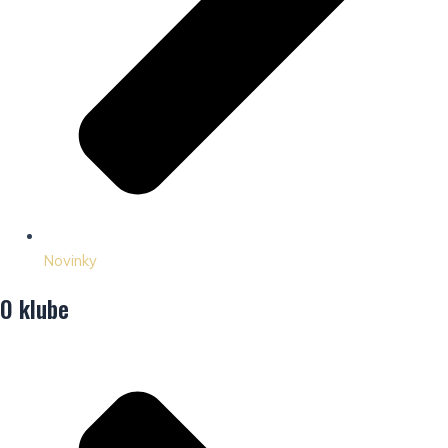
Novinky
O klube