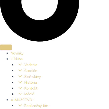
Novinky
O klube
Vedenie
Štadión
Sieň slávy
História
Kontakt
Médiá
A-MUŽSTVO
Realizačný tím