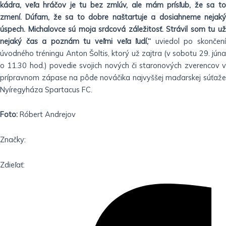
kádra, veľa hráčov je tu bez zmlúv, ale mám prísľub, že sa to
zmení. Dúfam, že sa to dobre naštartuje a dosiahneme nejaký
úspech. Michalovce sú moja srdcová záležitosť. Strávil som tu už
nejaký čas a poznám tu veľmi veľa ľudí,“
uviedol po skončen
úvodného tréningu Anton Šoltis, ktorý už zajtra (v sobotu 29. júna
o 11.30 hod.) povedie svojich nových či staronových zverencov v
prípravnom zápase na pôde nováčika najvyššej maďarskej súťaže
Nyíregyháza Spartacus FC.
Foto:
Róbert Andrejov
Značky:
Zdieľať: