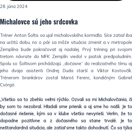
28. júna 2024
Michalovce sú jeho srdcovka
Tréner Anton Šoltis sa ujal michalovského kormidla. Síce zatiaľ iba
na určitú dobu, no o pár sa môže situácia zmeniť a v metropole
Zemplína bude pokračovať aj naďalej. Prvý tréning pri svojom
treťom návrate do MFK Zemplín viedol v piatok predpoludním.
Spolu so Šoltisom prichádzajú „dočasne“ do realizačného tímu aj
jeho dvaja asistenti Ondrej Duda starší a Viktor Kostovčík.
Trénerom brankárov zostal Maroš Ferenc, kondičným Gabriel
Csörgö.
„Všetko sa to zbehlo veľmi rýchlo. Ozvali sa mi Michalovčania, či
by som to nezobral. Hľadali sme prienik a aj sme ho našli. Je to
dočasné riešenie, kým sa v klube všetko nevyrieši. Verím, že to
dopadne pozitívne a z dočasného sa stane trvalé. Je to
neštandardná situácia, ale zatiaľ sme takto dohodnutí. Čo sa týka