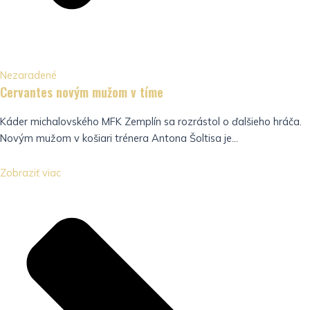
Nezaradené
Cervantes novým mužom v tíme
Káder michalovského MFK Zemplín sa rozrástol o ďalšieho hráča.
Novým mužom v košiari trénera Antona Šoltisa je...
Zobraziť viac