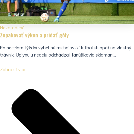
Nezaradené
Zopakovať výkon a pridať góly
Po necelom týždni vybehnú michalovskí futbalisti opäť na vlastný
trávnik. Uplynulú nedeľu odchádzali fanúšikovia sklamaní...
Zobraziť viac