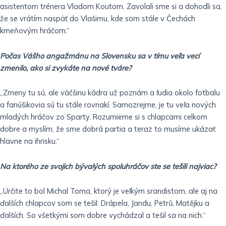
asistentom trénera Vladom Koutom. Zavolali sme si a dohodli sa,
že se vrátím naspäť do Vlašimu, kde som stále v Čechách
kmeňovým hráčom.“
Počas Vášho angažmánu na Slovensku sa v tímu veľa vecí
zmenilo, ako si zvykáte na nové tváre?
„Zmeny tu sú, ale väčšinu kádra už poznám a ľudia okolo fotbalu
a fanúšikovia sú tu stále rovnakí. Samozrejme, je tu veľa nových
mladých hráčov zo Sparty. Rozumieme si s chlapcami celkom
dobre a myslím, že sme dobrá partia a teraz to musíme ukázať
hlavne na ihrisku.“
Na ktorého ze svojich bývalých spoluhráčov ste se tešili najviac?
„Určite to bol Michal Toma, ktorý je veľkým srandistom, ale aj na
ďalších chlapcov som se tešil: Drápela, Jandu, Petrů, Matějku a
ďalších. So všetkými som dobre vychádzal a tešil sa na nich.“