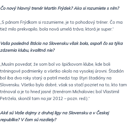
Čo nový hlavný trenér Martin Frýdek? Ako si rozumiete s ním?
„S pánom Frýdkom si rozumieme, je to pohodový tréner. Čo ma
tiež milo prekvapilo, bola nová umelá tráva, ktorá je super.“
Vaša posledná štácia na Slovensku však bola, aspoň čo sa týka
zázemia klubu, kvalitná nie?
„Musím povedať, že som bol vo špičkovom klube, kde boli
tréningové podmienky a všetko okolo na vysokej úrovni. Štadión
bol iba dva roky starý a patril medzi top štyri štadióny na
Slovensku. Všetko bylo dobré, však sa stačí pozrieť na to, kto tam
trénoval a je to hneď jasné (trenérom Michaloviec bol Vlastimil
Petržela, skončil tam na jar 2012 – pozn. red.).“
Aké sú Vaše dojmy z druhej ligy na Slovensku a v Českej
republike? V čom sú rozdiely?