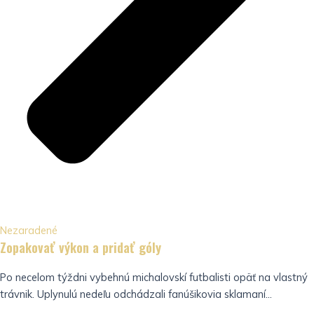
Nezaradené
Zopakovať výkon a pridať góly
Po necelom týždni vybehnú michalovskí futbalisti opäť na vlastný
trávnik. Uplynulú nedeľu odchádzali fanúšikovia sklamaní...