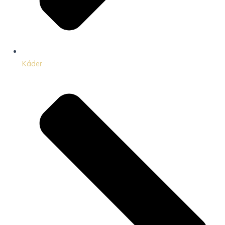
Káder