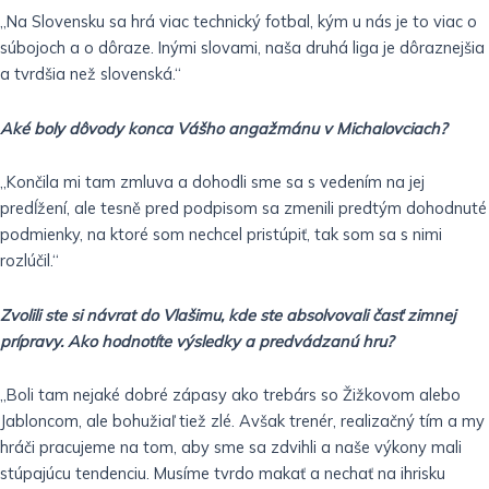
„Na Slovensku sa hrá viac technický fotbal, kým u nás je to viac o
súbojoch a o dôraze. Inými slovami, naša druhá liga je dôraznejšia
a tvrdšia než slovenská.“
Aké boly dôvody konca Vášho angažmánu v Michalovciach?
„Končila mi tam zmluva a dohodli sme sa s vedením na jej
predĺžení, ale tesně pred podpisom sa zmenili predtým dohodnuté
podmienky, na ktoré som nechcel pristúpiť, tak som sa s nimi
rozlúčil.“
Zvolili ste si návrat do Vlašimu, kde ste absolvovali časť zimnej
prípravy. Ako hodnotíte výsledky a predvádzanú hru?
„Boli tam nejaké dobré zápasy ako trebárs so Žižkovom alebo
Jabloncom, ale bohužiaľ tiež zlé. Avšak trenér, realizačný tím a my
hráči pracujeme na tom, aby sme sa zdvihli a naše výkony mali
stúpajúcu tendenciu. Musíme tvrdo makať a nechať na ihrisku