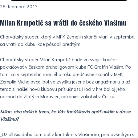
28. februára 2013
Milan Krmpotič sa vrátil do českého Vlašimu
Chorvátsky stopér, ktorý v MFK Zemplín skončil vlani v septembri,
sa vrátil do klubu, kde pôsobil predtým.
Chorvátsky stopér Milan Krmpotič bude vo svojej kariére
pokračovať v českom druholigovom klube FC Graffin Vlašim. Po
tom, čo v septembri minulého roku predčasne skončil v MFK
Zemplín Michalovce, bol vo zvyšku jesene bez angažmánu a až
teraz si našiel novú klubovú príslušnosť. Hoci v hre bol aj jeho
odchod do Zlatých Moraviec, nakoniec zakotvil v Česku.
Milan, ako došlo k tomu, že Vás fanúšikovia opäť uvidia v drese
Vlašimu?
„Už dlhšiu dobu som bol v kontakte s Vlašimom, predovšetkým s