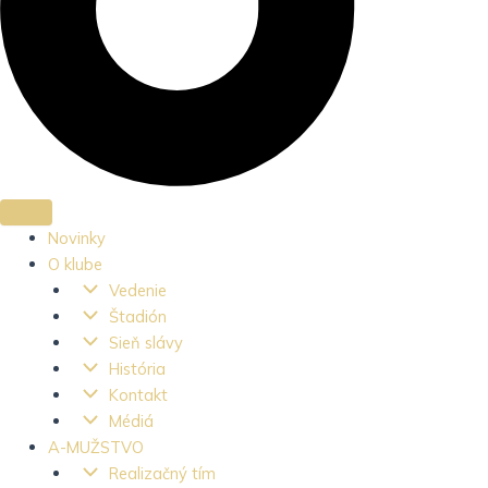
Novinky
O klube
Vedenie
Štadión
Sieň slávy
História
Kontakt
Médiá
A-MUŽSTVO
Realizačný tím