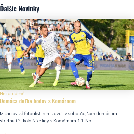
Ďalšie
Novinky
Nezaradené
Domáca deľba bodov s Komárnom
Michalovskí futbalisti remizovali v sobotňajšom domácom
stretnutí 3. kola Niké ligy s Komárnom 1:1. Na...