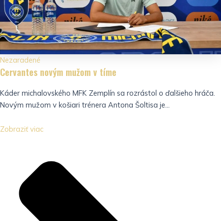
Nezaradené
Cervantes novým mužom v tíme
Káder michalovského MFK Zemplín sa rozrástol o ďalšieho hráča.
Novým mužom v košiari trénera Antona Šoltisa je...
Zobraziť viac