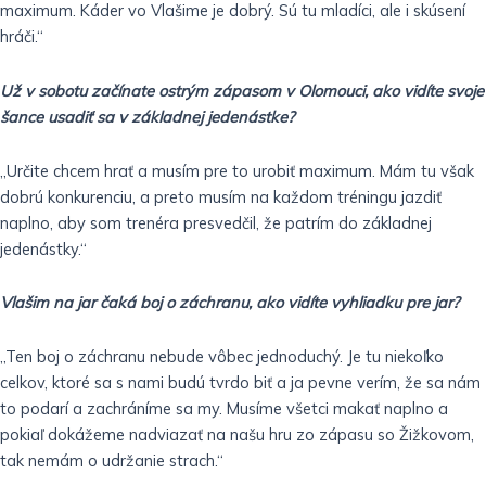
maximum. Káder vo Vlašime je dobrý. Sú tu mladíci, ale i skúsení
hráči.“
Už v sobotu začínate ostrým zápasom v Olomouci, ako vidíte svoje
šance usadiť sa v základnej jedenástke?
„Určite chcem hrať a musím pre to urobiť maximum. Mám tu však
dobrú konkurenciu, a preto musím na každom tréningu jazdiť
naplno, aby som trenéra presvedčil, že patrím do základnej
jedenástky.“
Vlašim na jar čaká boj o záchranu, ako vidíte vyhliadku pre jar?
„Ten boj o záchranu nebude vôbec jednoduchý. Je tu niekoľko
celkov, ktoré sa s nami budú tvrdo biť a ja pevne verím, že sa nám
to podarí a zachráníme sa my. Musíme všetci makať naplno a
pokiaľ dokážeme nadviazať na našu hru zo zápasu so Žižkovom,
tak nemám o udržanie strach.“