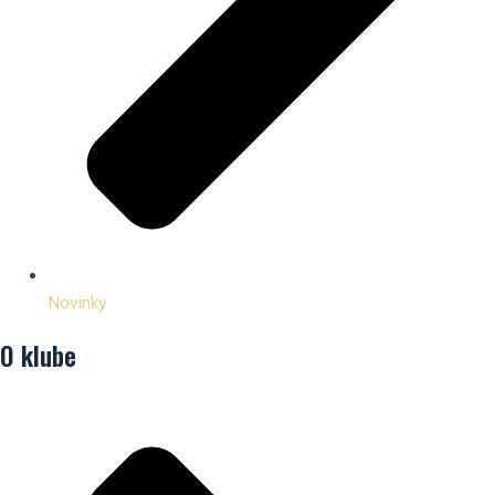
Novinky
O klube