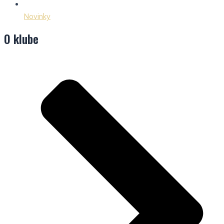
Novinky
O klube