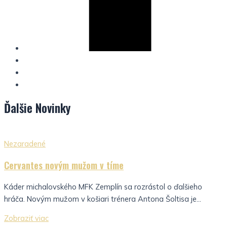
Ďalšie
Novinky
Nezaradené
Cervantes novým mužom v tíme
Káder michalovského MFK Zemplín sa rozrástol o ďalšieho
hráča. Novým mužom v košiari trénera Antona Šoltisa je...
Zobraziť viac