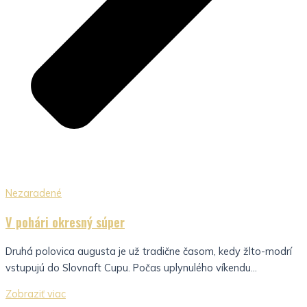
Nezaradené
V pohári okresný súper
Druhá polovica augusta je už tradične časom, kedy žlto-modrí
vstupujú do Slovnaft Cupu. Počas uplynulého víkendu...
Zobraziť viac