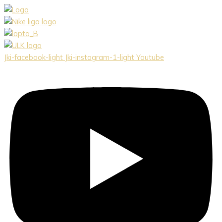
Preskočiť
na
obsah
Jki-facebook-light
Jki-instagram-1-light
Youtube