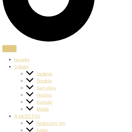
Novinky
O klube
Vedenie
Štadión
Sieň slávy
História
Kontakt
Médiá
A-MUŽSTVO
Realizačný tím
Káder