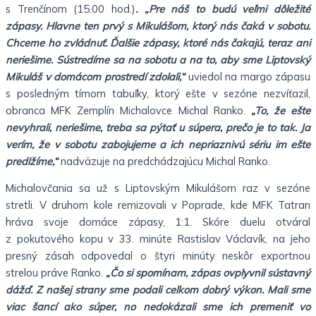
s Trenčínom (15.00 hod.)
. „Pre náš to budú veľmi dôležité
zápasy. Hlavne ten prvý s Mikulášom, ktorý nás čaká v sobotu.
Chceme ho zvládnuť. Ďalšie zápasy, ktoré nás čakajú, teraz ani
neriešime. Sústredíme sa na sobotu a na to, aby sme Liptovský
Mikuláš v domácom prostredí zdolali,“
uviedol na margo zápasu
s posledným tímom tabuľky, ktorý ešte v sezóne nezvíťazil,
obranca MFK Zemplín Michalovce Michal Ranko.
„To, že ešte
nevyhrali, neriešime, treba sa pýtať u súpera, prečo je to tak. Ja
verím, že v sobotu zabojujeme a ich nepriaznivú sériu im ešte
predlžíme,“
nadväzuje na predchádzajúcu Michal Ranko.
Michalovčania sa už s Liptovským Mikulášom raz v sezóne
stretli. V druhom kole remizovali v Poprade, kde MFK Tatran
hráva svoje domáce zápasy, 1:1. Skóre duelu otváral
z pokutového kopu v 33. minúte Rastislav Václavík, na jeho
presný zásah odpovedal o štyri minúty neskôr exportnou
strelou práve Ranko.
„Čo si spomínam, zápas ovplyvnil sústavný
dážď. Z našej strany sme podali celkom dobrý výkon. Mali sme
viac šancí ako súper, no nedokázali sme ich premeniť vo