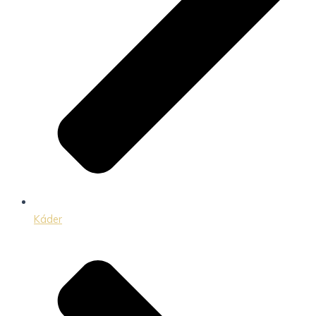
Káder