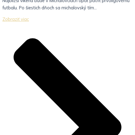
Najbližší víkend bude v Michalovciach opäť patriť prvoligovému
futbalu. Po šiestich dňoch sa michalovský tím...
Zobraziť viac