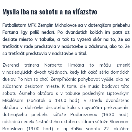
Myslia iba na sobotu a na víťazstvo
Futbalistom MFK Zemplín Michalovce sa v doterajšom priebehu
Fortuna ligy príliš nedarí. Po dvanástich kolách im patrí až
desiate miesto v tabuľke, a tak to vyzerá skôr na to, že sa
tretíkrát v rade predstavia
v nadstavbe o záchranu, ako to, že
sa tretíkrát predstavia v nadstavbe o titul.
Zverenci trénera Norberta Hrnčára to môžu zmeniť
v nasledujúcich dvoch týždňoch, kedy ich čaká séria domácich
duelov. Po nich sa chcú Zemplínčania pohybovať vyššie, ako na
súčasnom desiatom mieste. K tomu ale musia bodovať túto
sobotu ôsmeho októbra s v tabuľke posledným Liptovským
Mikulášom (začiatok o 18.00 hod.), v stredu dvanásteho
októbra v dohrávke desiateho kola s najväčším prekvapením
doterajšieho priebehu súťaže Podbrezovou (16.30 hod.),
následnú nedeľu šestnásteho októbra s lídrom súťaže Slovanom
Bratislava (19.00 hod.) a aj ďalšiu sobotu 22. októbra