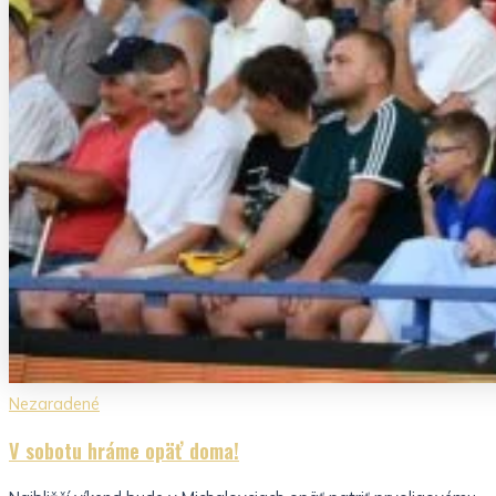
Nezaradené
V sobotu hráme opäť doma!