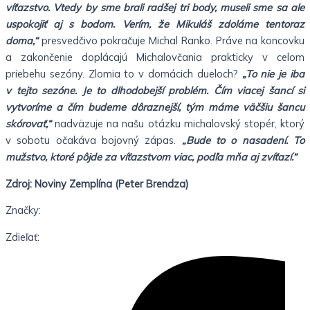
víťazstvo. Vtedy by sme brali radšej tri body, museli sme sa ale
uspokojiť aj s bodom. Verím, že Mikuláš zdoláme tentoraz
doma,“
presvedčivo pokračuje Michal Ranko. Práve na koncovku
a zakončenie doplácajú Michalovčania prakticky v celom
priebehu sezóny. Zlomia to v domácich dueloch?
„To nie je iba
v tejto sezóne. Je to dlhodobejší problém. Čím viacej šancí si
vytvoríme a čím budeme dôraznejší, tým máme väčšiu šancu
skórovať,“
nadväzuje na našu otázku michalovský stopér, ktorý
v sobotu očakáva bojovný zápas.
„Bude to o nasadení. To
mužstvo, ktoré pôjde za víťazstvom viac, podľa mňa aj zvíťazí.“
Zdroj: Noviny Zemplína (Peter Brendza)
Značky:
Zdieľať: