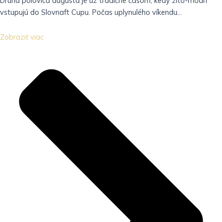
Druhá polovica augusta je už tradične časom, kedy žlto-modrí
vstupujú do Slovnaft Cupu. Počas uplynulého víkendu...
Zobraziť viac