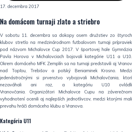
17. decembra 2017
Na domácom turnaji zlato a striebro
V sobotu 11. decembra sa dokopy osem družstiev zo štyroch
klubov stretlo na medzinárodnom futbalovom turnaji prípraviek
pod názvom Michalovce Cup 2017. V športovej hale Gymnázia
Pavla Horova v Michalovciach bojovali kategórie U11 a U10.
Okrem domáceho MFK Zemplín sa na turnaji predstavili aj Vranov
nad Topľou, Trebišov a poľský Beniaminek Krosno. Medzi
jedenásťročnými si prvenstvo vybojovali Michalovčania, ktorí
nezaváhali ani raz, a kategóriu U10 ovládli
Vranovčania. Organizátori Michalovce Cupu na záverečnom
vyhodnotení ocenili aj najlepších jednotlivcov, medzi ktorými mali
prevahu hráči domáceho klubu a Vranova.
Kategória U11