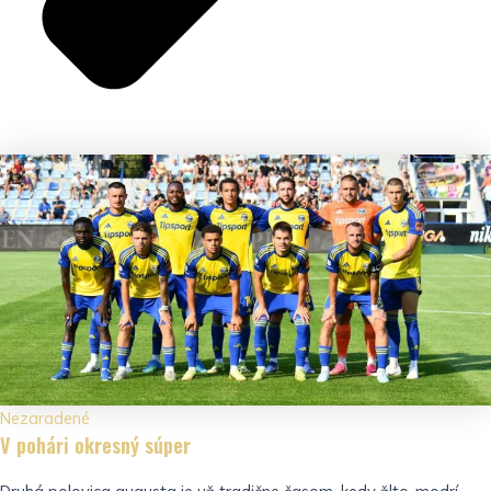
Nezaradené
V pohári okresný súper