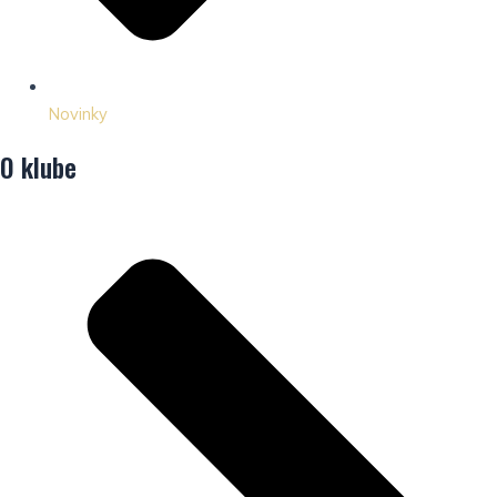
Novinky
O klube