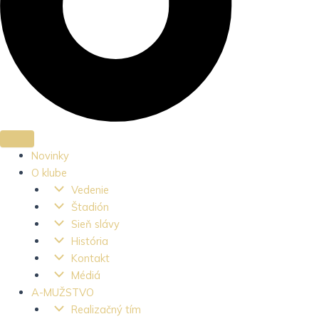
Novinky
O klube
Vedenie
Štadión
Sieň slávy
História
Kontakt
Médiá
A-MUŽSTVO
Realizačný tím