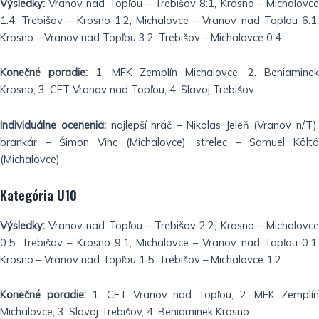
Výsledky:
Vranov nad Topľou – Trebišov 8:1, Krosno – Michalovce
1:4, Trebišov – Krosno 1:2, Michalovce – Vranov nad Topľou 6:1,
Krosno – Vranov nad Topľou 3:2, Trebišov – Michalovce 0:4
Konečné poradie:
1. MFK Zemplín Michalovce, 2. Beniamine
Krosno, 3. CFT Vranov nad Topľou, 4. Slavoj Trebišov
Individuálne ocenenia:
najlepší hráč – Nikolas Jeleň (Vranov n/T),
brankár – Šimon Vinc (Michalovce), strelec – Samuel Költö
(Michalovce)
Kategória U10
Výsledky:
Vranov nad Topľou – Trebišov 2:2, Krosno – Michalovce
0:5, Trebišov – Krosno 9:1, Michalovce – Vranov nad Topľou 0:1,
Krosno – Vranov nad Topľou 1:5, Trebišov – Michalovce 1:2
Konečné poradie:
1. CFT Vranov nad Topľou, 2. MFK Zemplí
Michalovce, 3. Slavoj Trebišov, 4. Beniaminek Krosno