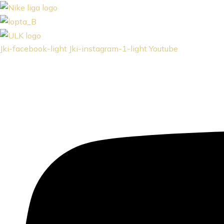
Jki-facebook-light
Jki-instagram-1-light
Youtube