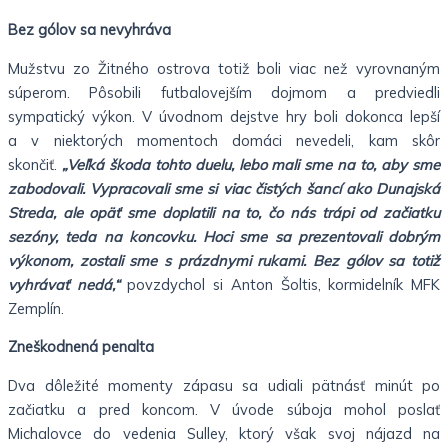
Bez gólov sa nevyhráva
Mužstvu zo Žitného ostrova totiž boli viac než vyrovnaným
súperom. Pôsobili futbalovejším dojmom a predviedli
sympatický výkon. V úvodnom dejstve hry boli dokonca lepší
a v niektorých momentoch domáci nevedeli, kam skôr
skončiť.
„Veľká škoda tohto duelu, lebo mali sme na to, aby sme
zabodovali. Vypracovali sme si viac čistých šancí ako Dunajská
Streda, ale opäť sme doplatili na to, čo nás trápi od začiatku
sezóny, teda na koncovku. Hoci sme sa prezentovali dobrým
výkonom, zostali sme s prázdnymi rukami. Bez gólov sa totiž
vyhrávať nedá,“
povzdychol si Anton Šoltis, kormidelník MFK
Zemplín.
Zneškodnená penalta
Dva dôležité momenty zápasu sa udiali pätnásť minút po
začiatku a pred koncom. V úvode súboja mohol poslať
Michalovce do vedenia Sulley, ktorý však svoj nájazd na