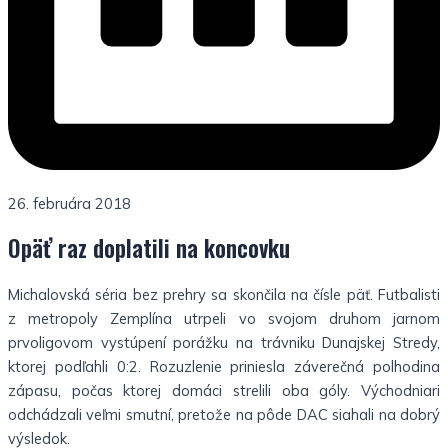
26. februára 2018
Opäť raz doplatili na koncovku
Michalovská séria bez prehry sa skončila na čísle päť. Futbalisti
z metropoly Zemplína utrpeli vo svojom druhom jarnom
prvoligovom vystúpení porážku na trávniku Dunajskej Stredy,
ktorej podľahli 0:2. Rozuzlenie priniesla záverečná polhodina
zápasu, počas ktorej domáci strelili oba góly. Východniari
odchádzali veľmi smutní, pretože na pôde DAC siahali na dobrý
výsledok.