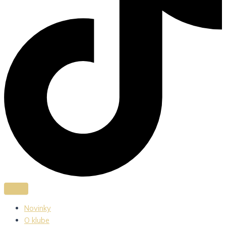
Novinky
O klube