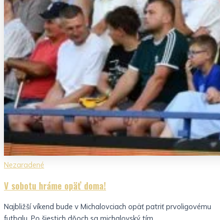
Nezaradené
V sobotu hráme opäť doma!
Najbližší víkend bude v Michalovciach opäť patriť prvoligovému
futbalu. Po šiestich dňoch sa michalovský tím...