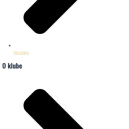
Novinky
O klube