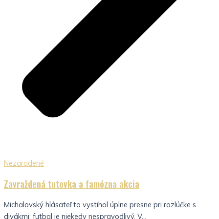
Nezaradené
Zavraždená tutovka a famózna akcia
Michalovský hlásateľ to vystihol úplne presne pri rozlúčke s
divákmi: futbal je niekedy nespravodlivý. V...