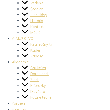
Vedenie
Štadión
Sieň slávy
História
Kontakt
Médiá
A-MUŽSTVO
Realizačný tím
Káder
Zápasy
Akadémia
Štruktúra
Dorastenci
Žiaci
Prípravky
Dievčatá
Future team
Partneri
Fanshop