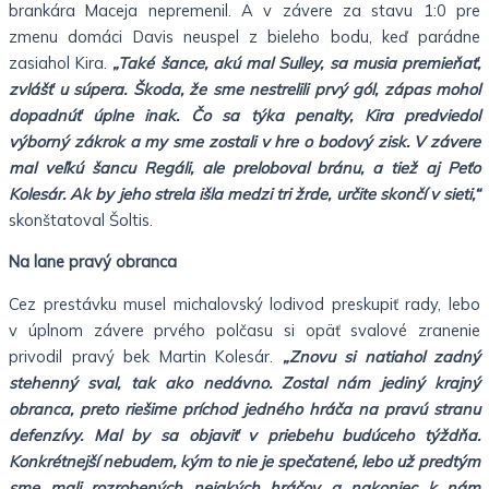
brankára Maceja nepremenil. A v závere za stavu 1:0 pre
zmenu domáci Davis neuspel z bieleho bodu, keď parádne
zasiahol Kira.
„Také šance, akú mal Sulley, sa musia premieňať,
zvlášť u súpera. Škoda, že sme nestrelili prvý gól, zápas mohol
dopadnúť úplne inak. Čo sa týka penalty, Kira predviedol
výborný zákrok a my sme zostali v hre o bodový zisk. V závere
mal veľkú šancu Regáli, ale preloboval bránu, a tiež aj Peťo
Kolesár. Ak by jeho strela išla medzi tri žrde, určite skončí v sieti,“
skonštatoval Šoltis.
Na lane pravý obranca
Cez prestávku musel michalovský lodivod preskupiť rady, lebo
v úplnom závere prvého polčasu si opäť svalové zranenie
privodil pravý bek Martin Kolesár.
„Znovu si natiahol zadný
stehenný sval, tak ako nedávno. Zostal nám jediný krajný
obranca, preto riešime príchod jedného hráča na pravú stranu
defenzívy. Mal by sa objaviť v priebehu budúceho týždňa.
Konkrétnejší nebudem, kým to nie je spečatené, lebo už predtým
sme mali rozrobených nejakých hráčov a nakoniec k nám