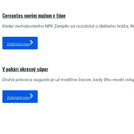
Cervantes novým mužom v tíme
Káder michalovského MFK Zemplín sa rozrástol o ďalšieho hráča. No
Zobraziť viac
V pohári okresný súper
Druhá polovica augusta je už tradične časom, kedy žlto-modrí vstu
Zobraziť viac