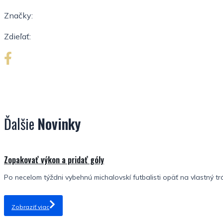
Značky:
Zdieľať:
Ďalšie
Novinky
Zopakovať výkon a pridať góly
Po necelom týždni vybehnú michalovskí futbalisti opäť na vlastný tr
Zobraziť viac