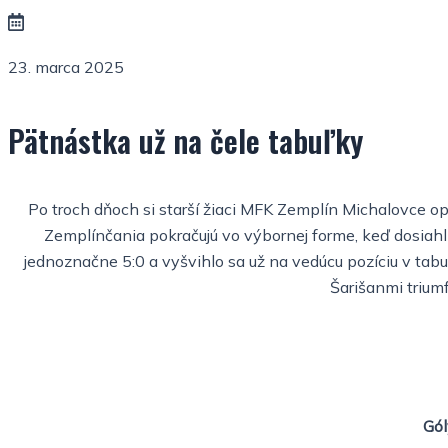
23. marca 2025
Pätnástka už na čele tabuľky
Po troch dňoch si starší žiaci MFK Zemplín Michalovce op
Zemplínčania pokračujú vo výbornej forme, keď dosiahli
jednoznačne 5:0 a vyšvihlo sa už na vedúcu pozíciu v tabuľ
Šarišanmi triumf
Gól