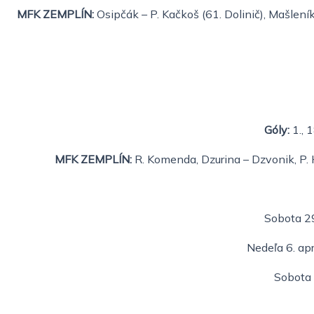
MFK ZEMPLÍN:
Osipčák – P. Kačkoš (61. Dolinič), Mašleník
Góly:
1., 
MFK ZEMPLÍN:
R. Komenda, Dzurina – Dzvonik, P. Hr
Sobota 29
Nedeľa 6. ap
Sobota 