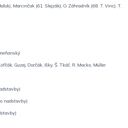
uk), Marcinčak (61. Slejzák), O. Záhradník (68. T. Vinc), T.
 Humeňanský
ofčák, Guzej, Dorčák, Išky, Š. Tkáč, R. Macko, Müller
nadstavby)
lo nadstavby)
dstavby)