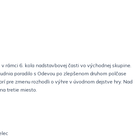
 v rámci 6. kola nadstavbovej časti vo východnej skupine.
opoludnia poradilo s Odevou po zlepšenom druhom polčase
ktorí pre zmenu rozhodli o výhre v úvodnom dejstve hry. Nad
na tretie miesto.
elec