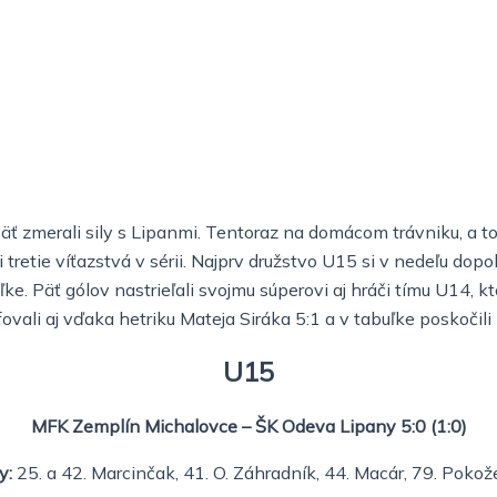
äť zmerali sily s Lipanmi. Tentoraz na domácom trávniku, a to
 tretie víťazstvá v sérii. Najprv družstvo U15 si v nedeľu d
ke. Päť gólov nastrieľali svojmu súperovi aj hráči tímu U14, 
ovali aj vďaka hetriku Mateja Siráka 5:1 a v tabuľke poskočili 
U15
MFK Zemplín Michalovce – ŠK Odeva Lipany 5:0 (1:0)
y:
25. a 42. Marcinčak, 41. O. Záhradník, 44. Macár, 79. Pokož