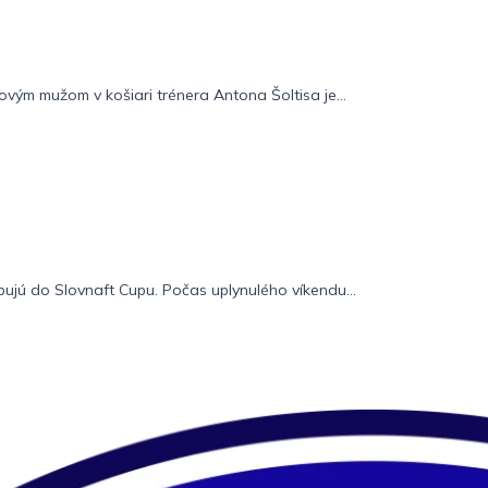
vým mužom v košiari trénera Antona Šoltisa je...
pujú do Slovnaft Cupu. Počas uplynulého víkendu...