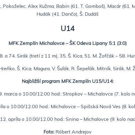
, Pokoželec, Alex Kužma, Babin (61. T. Gomboš), Macár (61. Maľ
Hudák (41. Dančo), Š. Dudáš
U14
MFK Zemplín Michalovce – ŠK Odeva Lipany 5:1 (3:0)
18. a 74. Sirák (tretí z 11 m), 35. Š. Kica, 51. M. Žofčák – 58.
eňko, Š. Kica, Magura, V. Šuľák, R. Šepeľák, Mitník, Sirák, M. Ž
Najbližší program MFK Zemplín U15/U14:
. marca o 10.00/12.00 hod.: Stropkov – Michalovce (7. kolo 
ríla o 10.00/12.00 hod.: Michalovce – Spišská Nová Ves (8. ko
12. apríla o 10.00/12.00 hod.: Snina – Michalovce (9. kolo na
Foto:
Róbert Andrejov