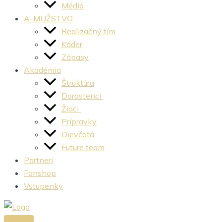
Médiá
A-MUŽSTVO
Realizačný tím
Káder
Zápasy
Akadémia
Štruktúra
Dorastenci
Žiaci
Prípravky
Dievčatá
Future team
Partneri
Fanshop
Vstupenky