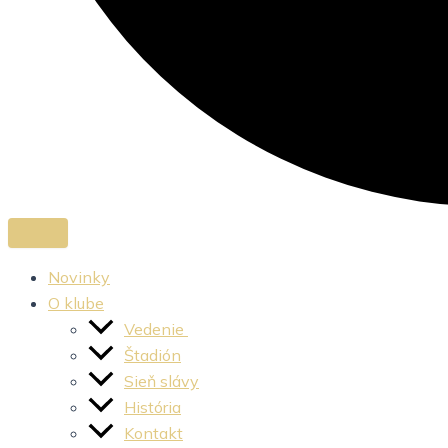
Novinky
O klube
Vedenie
Štadión
Sieň slávy
História
Kontakt