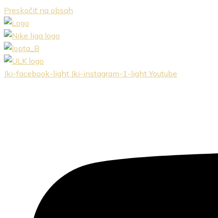
Preskočiť na obsah
Jki-facebook-light
Jki-instagram-1-light
Youtube