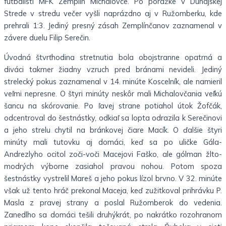
futbalisti MFK Zemplín Michalovce. Po porážke v Dunajskej
Strede v stredu večer vyšli naprázdno aj v Ružomberku, kde
prehrali 1:3. Jediný presný zásah Zemplínčanov zaznamenal v
závere duelu Filip Serečin.
Úvodná štvrťhodina stretnutia bola obojstranne opatrná a
diváci takmer žiadny vzruch pred bránami nevideli. Jediný
strelecký pokus zaznamenal v 14. minúte Koscelník, ale namieril
veľmi nepresne. O štyri minúty neskôr mali Michalovčania veľkú
šancu na skórovanie. Po ľavej strane potiahol útok Žofčák,
odcentroval do šestnástky, odkiaľ sa lopta odrazila k Serečinovi
a jeho strelu chytil na bránkovej čiare Macík. O ďalšie štyri
minúty mali tutovku aj domáci, keď sa po uličke Gála-
Andrezlyho ocitol zoči-voči Macejovi Faško, ale gólman žlto-
modrých výborne zasiahol pravou nohou. Potom spoza
šestnástky vystrelil Mareš a jeho pokus lízol brvno. V 32. minúte
však už tento hráč prekonal Maceja, keď zužitkoval prihrávku P.
Masla z pravej strany a poslal Ružomberok do vedenia.
Zanedlho sa domáci tešili druhýkrát, po nakrátko rozohranom