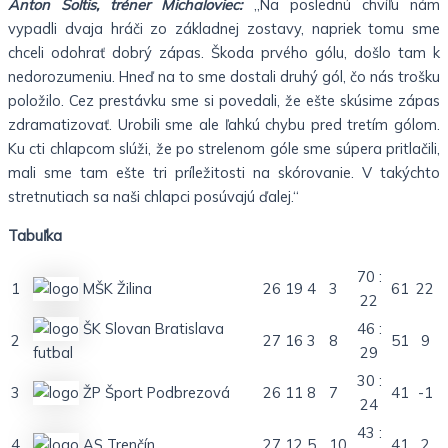
Anton Šoltis, tréner Michaloviec:
„Na poslednú chvíľu nám
vypadli dvaja hráči zo základnej zostavy, napriek tomu sme
chceli odohrať dobrý zápas. Škoda prvého gólu, došlo tam k
nedorozumeniu. Hneď na to sme dostali druhý gól, čo nás trošku
položilo. Cez prestávku sme si povedali, že ešte skúsime zápas
zdramatizovať. Urobili sme ale ľahkú chybu pred tretím gólom.
Ku cti chlapcom slúži, že po strelenom góle sme súpera pritlačili,
mali sme tam ešte tri príležitosti na skórovanie. V takýchto
stretnutiach sa naši chlapci posúvajú ďalej.“
Tabuľka
70 :
1
MŠK Žilina
26
19
4
3
61
22
22
ŠK Slovan Bratislava
46 :
2
27
16
3
8
51
9
futbal
29
30 :
3
ŽP Šport Podbrezová
26
11
8
7
41
-1
24
43 :
4
AS Trenčín
27
12
5
10
41
2