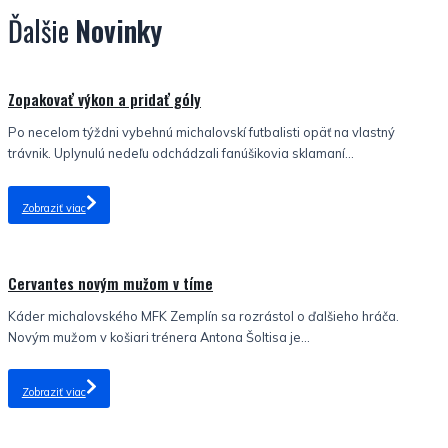
Ďalšie
Novinky
Nezaradené
Zopakovať výkon a pridať góly
Po necelom týždni vybehnú michalovskí futbalisti opäť na vlastný
trávnik. Uplynulú nedeľu odchádzali fanúšikovia sklamaní...
Zobraziť viac
Nezaradené
Cervantes novým mužom v tíme
Káder michalovského MFK Zemplín sa rozrástol o ďalšieho hráča.
Novým mužom v košiari trénera Antona Šoltisa je...
Zobraziť viac
Nezaradené