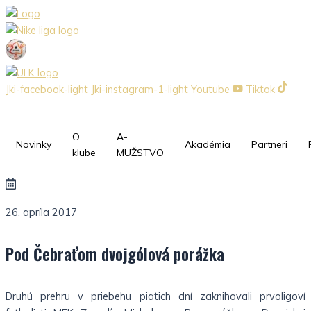
Preskočiť
na
obsah
Jki-facebook-light
Jki-instagram-1-light
Youtube
Tiktok
O
A-
Novinky
Akadémia
Partneri
klube
MUŽSTVO
26. apríla 2017
Pod Čebraťom dvojgólová porážka
Druhú prehru v priebehu piatich dní zaknihovali prvoligoví