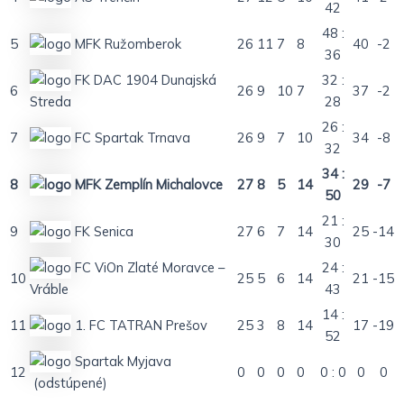
42
48 :
5
MFK Ružomberok
26
11
7
8
40
-2
36
FK DAC 1904 Dunajská
32 :
6
26
9
10
7
37
-2
Streda
28
26 :
7
FC Spartak Trnava
26
9
7
10
34
-8
32
34 :
8
MFK Zemplín Michalovce
27
8
5
14
29
-7
50
21 :
9
FK Senica
27
6
7
14
25
-14
30
FC ViOn Zlaté Moravce –
24 :
10
25
5
6
14
21
-15
Vráble
43
14 :
11
1. FC TATRAN Prešov
25
3
8
14
17
-19
52
Spartak Myjava
12
0
0
0
0
0 : 0
0
0
(odstúpené)