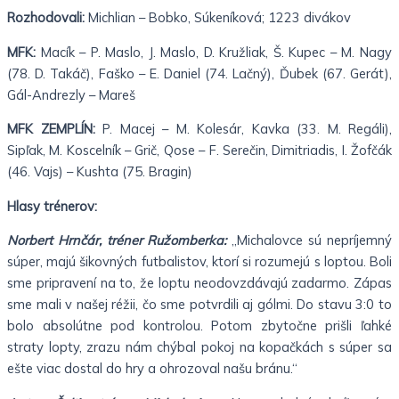
Rozhodovali:
Michlian – Bobko, Súkeníková; 1223 divákov
MFK:
Macík – P. Maslo, J. Maslo, D. Kružliak, Š. Kupec – M. Nagy
(78. D. Takáč), Faško – E. Daniel (74. Lačný), Ďubek (67. Gerát),
Gál-Andrezly – Mareš
MFK ZEMPLÍN:
P. Macej – M. Kolesár, Kavka (33. M. Regáli),
Sipľak, M. Koscelník – Grič, Qose – F. Serečin, Dimitriadis, I. Žofčák
(46. Vajs) – Kushta (75. Bragin)
Hlasy trénerov:
Norbert Hrnčár, tréner Ružomberka:
„Michalovce sú nepríjemný
súper, majú šikovných futbalistov, ktorí si rozumejú s loptou. Boli
sme pripravení na to, že loptu neodovzdávajú zadarmo. Zápas
sme mali v našej réžii, čo sme potvrdili aj gólmi. Do stavu 3:0 to
bolo absolútne pod kontrolou. Potom zbytočne prišli ľahké
straty lopty, zrazu nám chýbal pokoj na kopačkách s súper sa
ešte viac dostal do hry a ohrozoval našu bránu.“