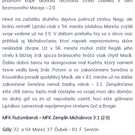
priamom kope skončila tečovaná strela Ďubeka v sieti
bezmocného Maceja – 2:0.
Hneď na začiatku druhého dejstva pohrozil strelou Nagy, ale
bránu netrafil. Liptáci však v 54. minúte zásluhou Mareša zvýšili
svoje vedenie už na 3:0. V ďalšom priebehu hry sa o slovo viac
prihlásili aj Michalovčania, ktorí napriek nepriaznivému skóre
neskladali zbrane. Už v 56. minúte mohol znížiť Regáli, jeho
strelu k bližšej žrdi spoza brániaceho hráča však chytil Macík.
Ďalšiu dobrú šancu na skorigovanie mal Kushta, ktorý namieril
tesne vedľa ľavej žrde. Potom si so zakončeniami Serečina a
Koscelníka poradil spoľahlivý Macík, ale v 81. minúte už na ďalšie
zakončenie Serečina nemal žiadny nárok – 3:1. Zemplínčania
ešte cítili šancu, loptu mali častejšie vo svojej moci ako domáci,
no druhý gól sa im už nepodarilo vsietiť, hoci ešte gólmana
Liptákov zamestnali nepríjemnými strelami Grič a Bragin.
MFK Ružomberok – MFK Zemplín Michalovce 3:1 (2:0)
Góly:
32. a 54. Mareš, 37. Ďubek – 81. F. Serečin