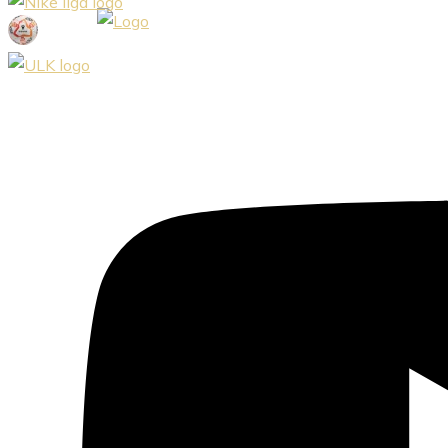
Preskočiť
na
obsah