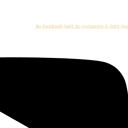
Jki-facebook-light
Jki-instagram-1-light
You