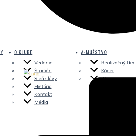
KY
O KLUBE
A-MUŽSTVO
Vedenie
Realizačný tím
Štadión
Káder
Sieň slávy
Zápasy
História
Kontakt
Médiá