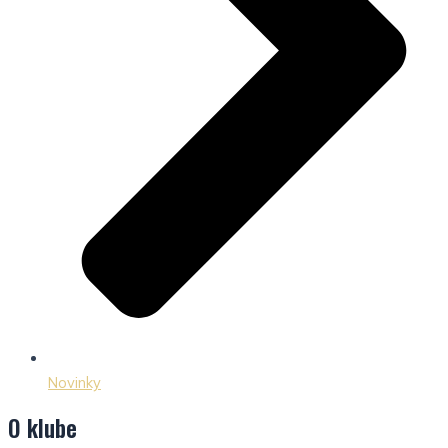
Novinky
O klube