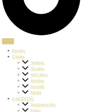
Novinky
O klube
Vedenie
Štadión
Sieň slávy
História
Kontakt
Médiá
A-MUŽSTVO
Realizačný tím
Káder