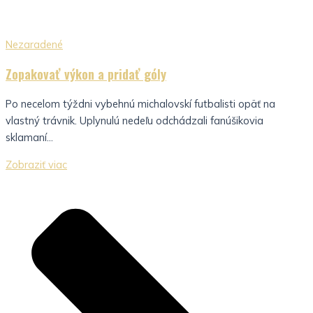
Nezaradené
Zopakovať výkon a pridať góly
Po necelom týždni vybehnú michalovskí futbalisti opäť na
vlastný trávnik. Uplynulú nedeľu odchádzali fanúšikovia
sklamaní...
Zobraziť viac