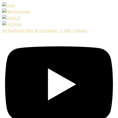
Preskočiť
na
obsah
Jki-facebook-light
Jki-instagram-1-light
Youtube