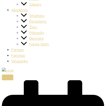
Zápasy
Akadémia
Štruktúra
Dorastenci
Žiaci
Prípravky
Dievčatá
Future team
Partneri
Fanshop
Vstupenky