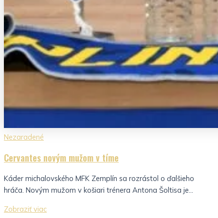
Nezaradené
Cervantes novým mužom v tíme
Káder michalovského MFK Zemplín sa rozrástol o ďalšieho
hráča. Novým mužom v košiari trénera Antona Šoltisa je...
Zobraziť viac