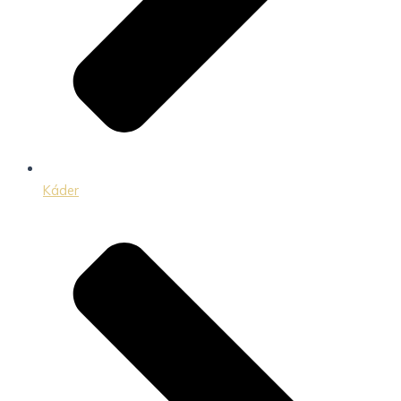
Káder