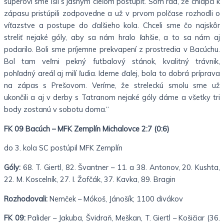
súperovi sme išli s jasným cieľom postúpiť. Som rád, že chlapci k
zápasu pristúpili zodpovedne a už v prvom polčase rozhodli o
víťazstve a postupe do ďalšieho kola. Chceli sme čo najskôr
streliť nejaké góly, aby sa nám hralo ľahšie, a to sa nám aj
podarilo. Boli sme príjemne prekvapení z prostredia v Bacúchu.
Bol tam veľmi pekný futbalový stánok, kvalitný trávnik,
pohľadný areál aj milí ľudia. Ideme ďalej, bola to dobrá príprava
na zápas s Prešovom. Veríme, že streleckú smolu sme už
ukončili a aj v derby s Tatranom nejaké góly dáme a všetky tri
body zostanú v sobotu doma.“
FK 09 Bacúch – MFK Zemplín Michalovce 2:7 (0:6)
do 3. kola SC postúpil MFK Zemplín
Góly:
68. T. Giertl, 82. Švantner – 11. a 38. Antonov, 20. Kushta,
22. M. Koscelník, 27. I. Žofčák, 37. Kavka, 89. Bragin
Rozhodovali:
Nemček – Mókoš, Jánošík; 1100 divákov
FK 09:
Palider – Jakuba, Švidraň, Meškan, T. Giertl – Košičiar (36.