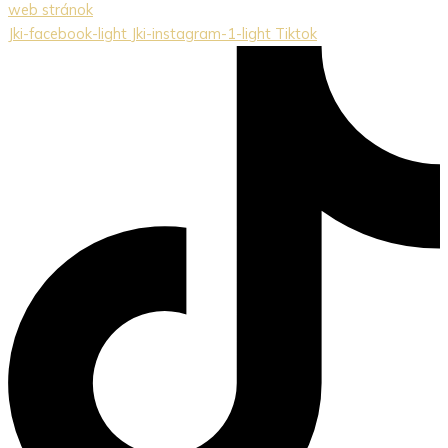
web stránok
Jki-facebook-light
Jki-instagram-1-light
Tiktok