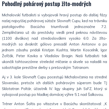
Pohodlný pohárový postup žlto-modrých
Michalovskí futbalisti si vybojovali hravý postup do ďalšej fázy
našej najvyššej pohárovej súťaže Slovnaft Cupu, keď na trávniku
piatoligového Bacúcha triumfovali jednoznačne 7:2.
Zemplínčania už do prestávky viedli pred peknou návštevou
(1100 divákov) nad stredoslovákmi vysoko 6:0. Za žlto-
modrých sa dvakrát gólovo presadil Anton Antonov a po
jednom zásahu pridali Kristjan Kushta, Martin Koscelník, Igor
Žofčák, Peter Kavka a Vladislav Bragin. Naši futbalisti tak
ukončili tohtosezónne strelecké mlčanie a skvele sa naladili na
sobotňajšie prestížne derby s prešovským Tatranom.
Aj v 3. kole Slovnaft Cupu pocestujú Michalovčania na stredné
Slovensko, pretože ich ďalších pohárovým súperom bude TJ
Sklotatran Poltár, účastník IV. ligy skupiny Juh SsFZ, ktorý si
vybojoval postup po hladkej domácej výhre 5:1 nad Šalkovou.
Tréner Anton Šoltis po víťazstve v Bacúchu skonštatoval: „K