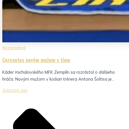
Nezaradené
Cervantes novým mužom v tíme
Káder michalovského MFK Zemplín sa rozrástol o ďalšieho
hráča. Novým mužom v košiari trénera Antona Šoltisa je...
Zobraziť viac