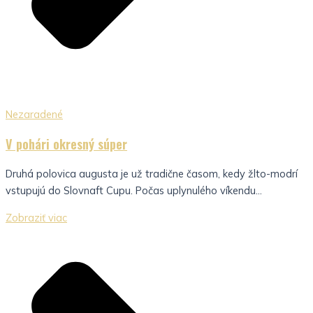
Nezaradené
V pohári okresný súper
Druhá polovica augusta je už tradične časom, kedy žlto-modrí
vstupujú do Slovnaft Cupu. Počas uplynulého víkendu...
Zobraziť viac