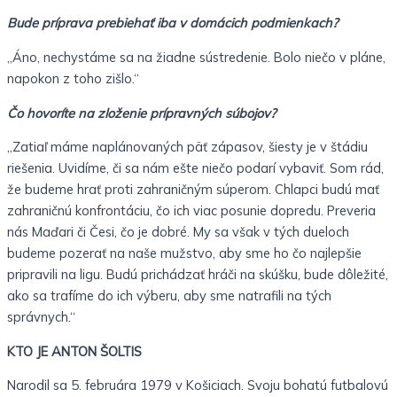
Bude príprava prebiehať iba v domácich podmienkach?
„Áno, nechystáme sa na žiadne sústredenie. Bolo niečo v pláne,
napokon z toho zišlo.“
Čo hovoríte na zloženie prípravných súbojov?
„Zatiaľ máme naplánovaných päť zápasov, šiesty je v štádiu
riešenia. Uvidíme, či sa nám ešte niečo podarí vybaviť. Som rád,
že budeme hrať proti zahraničným súperom. Chlapci budú mať
zahraničnú konfrontáciu, čo ich viac posunie dopredu. Preveria
nás Maďari či Česi, čo je dobré. My sa však v tých dueloch
budeme pozerať na naše mužstvo, aby sme ho čo najlepšie
pripravili na ligu. Budú prichádzať hráči na skúšku, bude dôležité,
ako sa trafíme do ich výberu, aby sme natrafili na tých
správnych.“
KTO JE ANTON ŠOLTIS
Narodil sa 5. februára 1979 v Košiciach. Svoju bohatú futbalovú