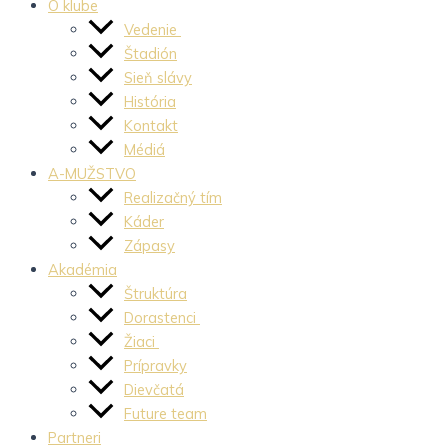
O klube
Vedenie
Štadión
Sieň slávy
História
Kontakt
Médiá
A-MUŽSTVO
Realizačný tím
Káder
Zápasy
Akadémia
Štruktúra
Dorastenci
Žiaci
Prípravky
Dievčatá
Future team
Partneri