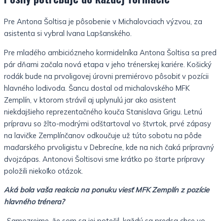
Pre Antona Šoltisa je pôsobenie v Michalovciach výzvou, za
asistenta si vybral Ivana Lapšanského.
Pre mladého ambiciózneho kormidelníka Antona Šoltisa sa pred
pár dňami začala nová etapa v jeho trénerskej kariére. Košický
rodák bude na prvoligovej úrovni premiérovo pôsobiť v pozícii
hlavného lodivoda. Šancu dostal od michalovského MFK
Zemplín, v ktorom strávil aj uplynulú jar ako asistent
niekdajšieho reprezentačného kouča Stanislava Grigu. Letnú
prípravu so žlto-modrými odštartoval vo štvrtok, prvé zápasy
na lavičke Zemplínčanov odkoučuje už túto sobotu na pôde
maďarského prvoligistu v Debrecíne, kde na nich čaká prípravný
dvojzápas. Antonovi Šoltisovi sme krátko po štarte prípravy
položili niekoľko otázok.
Aká bola vaša reakcia na ponuku viesť MFK Zemplín z pozície
hlavného trénera?
„Samozrejme, že som sa jej potešil, každý sa predsa chce vo