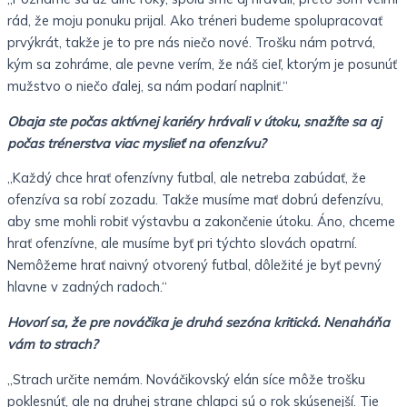
rád, že moju ponuku prijal. Ako tréneri budeme spolupracovať
prvýkrát, takže je to pre nás niečo nové. Trošku nám potrvá,
kým sa zohráme, ale pevne verím, že náš cieľ, ktorým je posunúť
mužstvo o niečo ďalej, sa nám podarí naplniť.“
Obaja ste počas aktívnej kariéry hrávali v útoku, snažíte sa aj
počas trénerstva viac myslieť na ofenzívu?
„Každý chce hrať ofenzívny futbal, ale netreba zabúdať, že
ofenzíva sa robí zozadu. Takže musíme mať dobrú defenzívu,
aby sme mohli robiť výstavbu a zakončenie útoku. Áno, chceme
hrať ofenzívne, ale musíme byť pri týchto slovách opatrní.
Nemôžeme hrať naivný otvorený futbal, dôležité je byť pevný
hlavne v zadných radoch.“
Hovorí sa, že pre nováčika je druhá sezóna kritická. Nenaháňa
vám to strach?
„Strach určite nemám. Nováčikovský elán síce môže trošku
poklesnúť, ale na druhej strane chlapci sú o rok skúsenejší. Tie