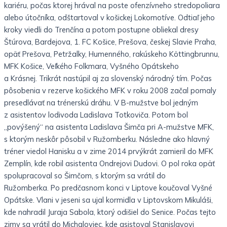
kariéru, počas ktorej hrával na poste ofenzívneho stredopoliara
alebo útočníka, odštartoval v košickej Lokomotíve. Odtiaľ jeho
kroky viedli do Trenčína a potom postupne obliekal dresy
Štúrova, Bardejova, 1. FC Košice, Prešova, českej Slavie Praha,
opäť Prešova, Petržalky, Humenného, rakúskeho Köttingbrunnu,
MFK Košice, Veľkého Folkmara, Vyšného Opátskeho
a Krásnej. Trikrát nastúpil aj za slovenský národný tím. Počas
pôsobenia v rezerve košického MFK v roku 2008 začal pomaly
presedlávať na trénerskú dráhu. V B-mužstve bol jedným
z asistentov lodivoda Ladislava Totkoviča. Potom bol
„povýšený“ na asistenta Ladislava Šimča pri A-mužstve MFK,
s ktorým neskôr pôsobil v Ružomberku. Následne ako hlavný
tréner viedol Hanisku a v zime 2014 prvýkrát zamieril do MFK
Zemplín, kde robil asistenta Ondrejovi Dudovi. O pol roka opäť
spolupracoval so Šimčom, s ktorým sa vrátil do
Ružomberka. Po predčasnom konci v Liptove koučoval Vyšné
Opátske. Vlani v jeseni sa ujal kormidla v Liptovskom Mikuláši,
kde nahradil Juraja Sabola, ktorý odišiel do Senice. Počas tejto
zimy sa vrátil do Michaloviec, kde asistoval Stanislavovi