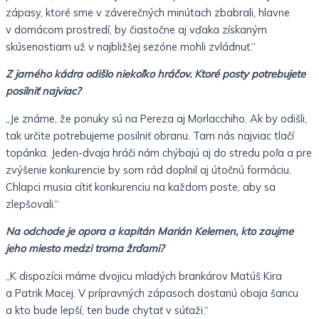
zápasy, ktoré sme v záverečných minútach zbabrali, hlavne
v domácom prostredí, by čiastočne aj vďaka získaným
skúsenostiam už v najbližšej sezóne mohli zvládnuť.“
Z jarného kádra odišlo niekoľko hráčov. Ktoré posty potrebujete
posilniť najviac?
„Je známe, že ponuky sú na Pereza aj Morlacchiho. Ak by odišli,
tak určite potrebujeme posilniť obranu. Tam nás najviac tlačí
topánka. Jeden-dvaja hráči nám chýbajú aj do stredu poľa a pre
zvýšenie konkurencie by som rád doplnil aj útočnú formáciu.
Chlapci musia cítiť konkurenciu na každom poste, aby sa
zlepšovali.“
Na odchode je opora a kapitán Marián Kelemen, kto zaujme
jeho miesto medzi troma žrďami?
„K dispozícii máme dvojicu mladých brankárov Matúš Kira
a Patrik Macej. V prípravných zápasoch dostanú obaja šancu
a kto bude lepší, ten bude chytať v súťaži.“