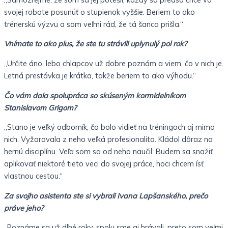
svojej robote posunúť o stupienok vyššie. Beriem to ako
trénerskú výzvu a som veľmi rád, že tá šanca prišla.“
Vnímate to ako plus, že ste tu strávili uplynulý pol rok?
„Určite áno, lebo chlapcov už dobre poznám a viem, čo v nich je.
Letná prestávka je krátka, takže beriem to ako výhodu.“
Čo vám dala spolupráca so skúseným kormidelníkom
Stanislavom Grigom?
„Stano je veľký odborník, čo bolo vidieť na tréningoch aj mimo
nich. Vyžarovala z neho veľká profesionalita. Kládol dôraz na
hernú disciplínu. Veľa som sa od neho naučil. Budem sa snažiť
aplikovať niektoré tieto veci do svojej práce, hoci chcem ísť
vlastnou cestou.“
Za svojho asistenta ste si vybrali Ivana Lapšanského, prečo
práve jeho?
„Poznáme sa už dlhé roky, spolu sme aj hrávali, preto som veľmi