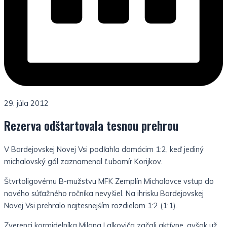
29. júla 2012
Rezerva odštartovala tesnou prehrou
V Bardejovskej Novej Vsi podľahla domácim 1:2, keď jediný
michalovský gól zaznamenal Ľubomír Korijkov.
Štvrtoligovému B-mužstvu MFK Zemplín Michalovce vstup do
nového súťažného ročníka nevyšiel. Na ihrisku Bardejovskej
Novej Vsi prehralo najtesnejším rozdielom 1:2 (1:1).
Zverenci kormidelníka Milana Lalkoviča začali aktívne, avšak už