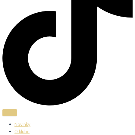
Novinky
O klube