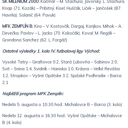
ŠK MILÉNIUM 2000:
Kačmár – M. Stachura, Javorský, L. Stachura,
Knap (71. Kozák) – Pribitný, Kiseľ, Huščák, Liček – Jančošek (87.
Havrila), Solanič (64. Pavuk)
MFK ZEMPLÍN B:
Kira – V. Kostovčík, Dargaj, Korijkov, Mihok – A.
Devečka, Pavlov – L. Jacko (70. Kokočák), Kovaľ, M. Regáli –
Grondona Sanchez (62. L. Forgáč)
Ostatné výsledky 1. kola IV. futbalovej ligy Východ:
Vysoké Tatry – Giraltovce 0:2, Stará Ľubovňa – Sabinov 2:0,
Svit – Snina 1:4, Svidník – Haniska 1:0, Krásna – Veľké Revištia
1:2, Stropkov – Vyšné Opátske 3:2, Spišské Podhradie – Barca
2:1
Najbližší program MFK Zemplín:
Nedeľa 5. augusta o 10.30 hod.: Michalovce B – Barca (3. kolo)
Nedeľa 12. augusta o 16.30 hod.: Vyšné Opátske – Michalovce
B (4. kolo)