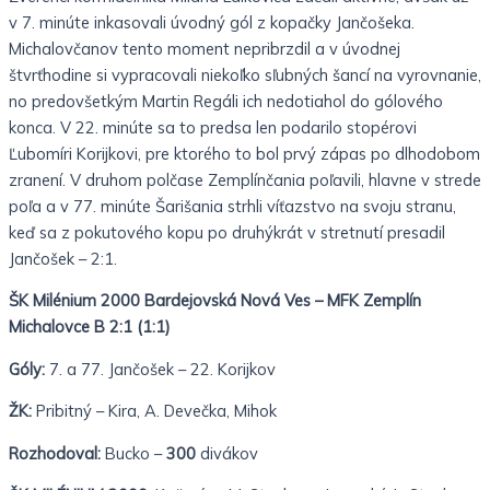
v 7. minúte inkasovali úvodný gól z kopačky Jančošeka.
Michalovčanov tento moment nepribrzdil a v úvodnej
štvrťhodine si vypracovali niekoľko sľubných šancí na vyrovnanie,
no predovšetkým Martin Regáli ich nedotiahol do gólového
konca. V 22. minúte sa to predsa len podarilo stopérovi
Ľubomíri Korijkovi, pre ktorého to bol prvý zápas po dlhodobom
zranení. V druhom polčase Zemplínčania poľavili, hlavne v strede
poľa a v 77. minúte Šarišania strhli víťazstvo na svoju stranu,
keď sa z pokutového kopu po druhýkrát v stretnutí presadil
Jančošek – 2:1.
ŠK Milénium 2000 Bardejovská Nová Ves – MFK Zemplín
Michalovce B 2:1 (1:1)
Góly:
7. a 77. Jančošek – 22. Korijkov
ŽK:
Pribitný – Kira, A. Devečka, Mihok
Rozhodoval:
Bucko –
300
divákov