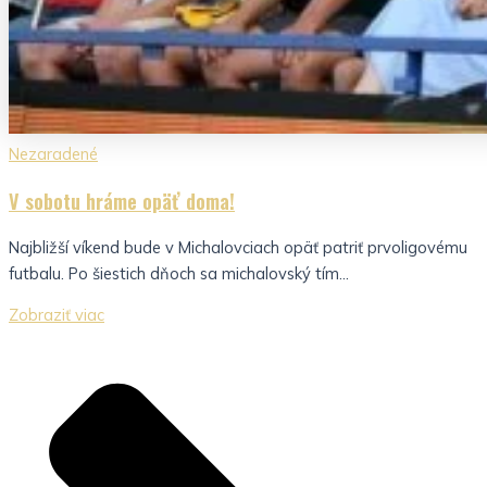
Nezaradené
V sobotu hráme opäť doma!
Najbližší víkend bude v Michalovciach opäť patriť prvoligovému
futbalu. Po šiestich dňoch sa michalovský tím...
Zobraziť viac