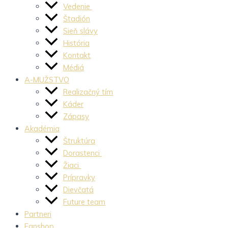
Vedenie
Štadión
Sieň slávy
História
Kontakt
Médiá
A-MUŽSTVO
Realizačný tím
Káder
Zápasy
Akadémia
Štruktúra
Dorastenci
Žiaci
Prípravky
Dievčatá
Future team
Partneri
Fanshop