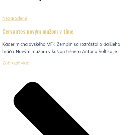
Nezaradené
Cervantes novým mužom v tíme
Káder michalovského MFK Zemplín sa rozrástol o ďalšieho
hráča. Novým mužom v košiari trénera Antona Šoltisa je...
Zobraziť viac