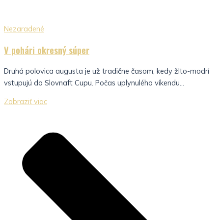
Nezaradené
V pohári okresný súper
Druhá polovica augusta je už tradične časom, kedy žlto-modrí
vstupujú do Slovnaft Cupu. Počas uplynulého víkendu...
Zobraziť viac