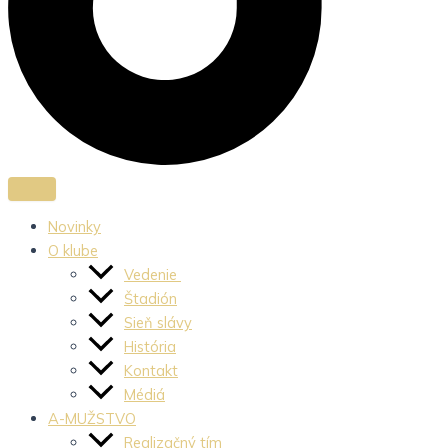
Novinky
O klube
Vedenie
Štadión
Sieň slávy
História
Kontakt
Médiá
A-MUŽSTVO
Realizačný tím