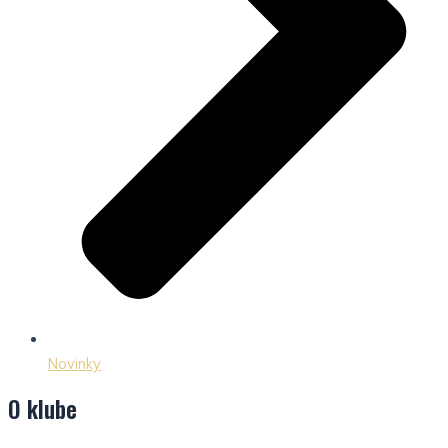
Novinky
O klube