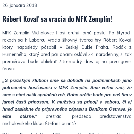
26. januára 2018
Róbert Kovaľ sa vracia do MFK Zemplín!
MFK Zemplín Michalovce hlási druhú jarnú posilu! Po štyroch
rokoch sa k Laborcu vracia šikovný tvorca hry Róbert Kovaľ,
ktorý naposledy pôsobil v českej Dukle Praha. Rodák z
Humenného, ktorý pred pár dňami oslávil 24. narodeniny, si tak
premiérovo bude obliekať žlto-modrý dres aj na prvoligovej
úrovni.
„S pražským klubom sme sa dohodli na podmienkach jeho
polročného hosťovania v MFK Zemplín. Sme veľmi radi, že
sme s nimi našli spoločnú reč, Robo určite bude pre náš tím v
jarnej časti prínosom. K mužstvu sa pripojí v sobotu, či aj
hneď zasiahne do prípravného zápasu s Baníkom Ostrava, je
prezradil predseda predstavenstva
ešte otázne,“
michalovského klubu Štefan Laurinčík.