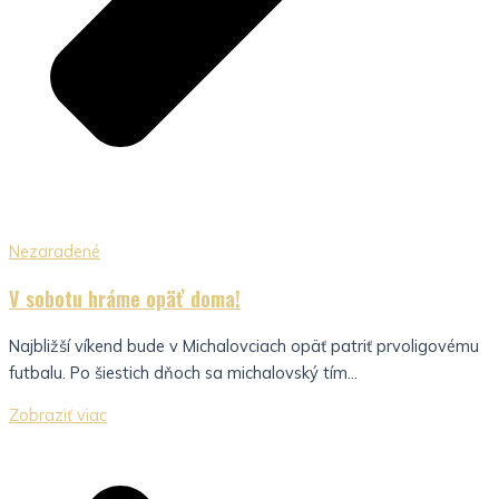
Nezaradené
V sobotu hráme opäť doma!
Najbližší víkend bude v Michalovciach opäť patriť prvoligovému
futbalu. Po šiestich dňoch sa michalovský tím...
Zobraziť viac