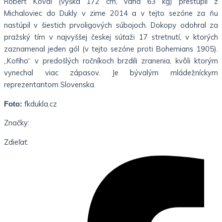
Róbert Kovaľ (výška 172 cm, váha 63 kg) prestúpil z
Michaloviec do Dukly v zime 2014 a v tejto sezóne za ňu
nastúpil v šiestich prvoligových súbojoch. Dokopy odohral za
pražský tím v najvyššej českej súťaži 17 stretnutí, v ktorých
zaznamenal jeden gól (v tejto sezóne proti Bohemians 1905).
„Kofiho“ v predošlých ročníkoch brzdili zranenia, kvôli ktorým
vynechal viac zápasov. Je bývalým mládežníckym
reprezentantom Slovenska.
fkdukla.cz
Foto:
Značky:
Zdieľať: