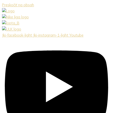
Preskočiť na obsah
Jki-facebook-light
Jki-instagram-1-light
Youtube