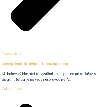
Nezaradené
Zavraždená tutovka a famózna akcia
Michalovský hlásateľ to vystihol úplne presne pri rozlúčke s
divákmi: futbal je niekedy nespravodlivý. V...
Zobraziť viac