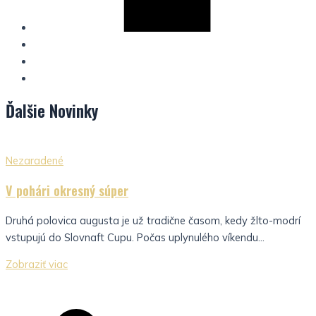
Ďalšie
Novinky
Nezaradené
V pohári okresný súper
Druhá polovica augusta je už tradične časom, kedy žlto-modrí
vstupujú do Slovnaft Cupu. Počas uplynulého víkendu...
Zobraziť viac