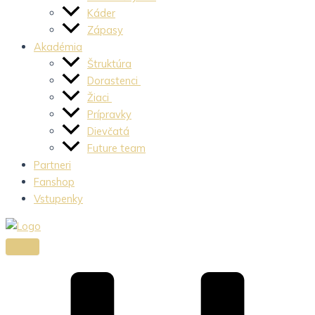
Káder
Zápasy
Akadémia
Štruktúra
Dorastenci
Žiaci
Prípravky
Dievčatá
Future team
Partneri
Fanshop
Vstupenky