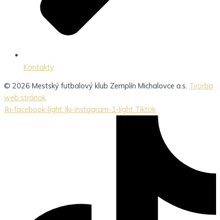
Kontakty
© 2026 Mestský futbalový klub Zemplín Michalovce a.s.
Tvorba
web stránok
Jki-facebook-light
Jki-instagram-1-light
Tiktok