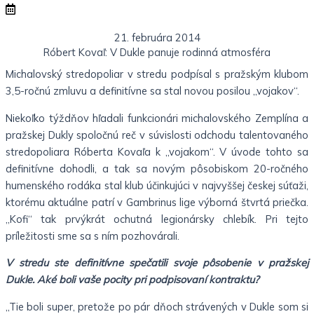
21. februára 2014
Róbert Kovaľ: V Dukle panuje rodinná atmosféra
Michalovský stredopoliar v stredu podpísal s pražským klubom
3,5-ročnú zmluvu a definitívne sa stal novou posilou „vojakov“.
Niekoľko týždňov hľadali funkcionári michalovského Zemplína a
pražskej Dukly spoločnú reč v súvislosti odchodu talentovaného
stredopoliara Róberta Kovaľa k „vojakom“. V úvode tohto sa
definitívne dohodli, a tak sa novým pôsobiskom 20-ročného
humenského rodáka stal klub účinkujúci v najvyššej českej súťaži,
ktorému aktuálne patrí v Gambrinus lige výborná štvrtá priečka.
„Kofi“ tak prvýkrát ochutná legionársky chlebík. Pri tejto
príležitosti sme sa s ním pozhovárali.
V stredu ste definitívne spečatili svoje pôsobenie v pražskej
Dukle. Aké boli vaše pocity pri podpisovaní kontraktu?
„Tie boli super, pretože po pár dňoch strávených v Dukle som si