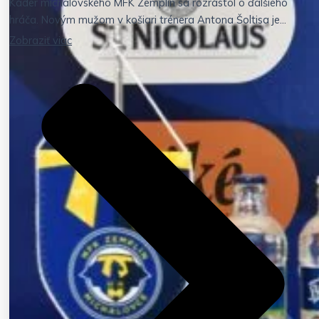
Káder michalovského MFK Zemplín sa rozrástol o ďalšieho
hráča. Novým mužom v košiari trénera Antona Šoltisa je...
Zobraziť viac