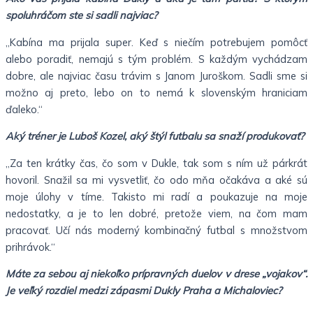
spoluhráčom ste si sadli najviac?
„Kabína ma prijala super. Keď s niečím potrebujem pomôcť
alebo poradiť, nemajú s tým problém. S každým vychádzam
dobre, ale najviac času trávim s Janom Juroškom. Sadli sme si
možno aj preto, lebo on to nemá k slovenským hraniciam
ďaleko.“
Aký tréner je Luboš Kozel, aký štýl futbalu sa snaží produkovať?
„Za ten krátky čas, čo som v Dukle, tak som s ním už párkrát
hovoril. Snažil sa mi vysvetliť, čo odo mňa očakáva a aké sú
moje úlohy v tíme. Takisto mi radí a poukazuje na moje
nedostatky, a je to len dobré, pretože viem, na čom mam
pracovať. Učí nás moderný kombinačný futbal s množstvom
prihrávok.“
Máte za sebou aj niekoľko prípravných duelov v drese „vojakov“.
Je veľký rozdiel medzi zápasmi Dukly Praha a Michaloviec?