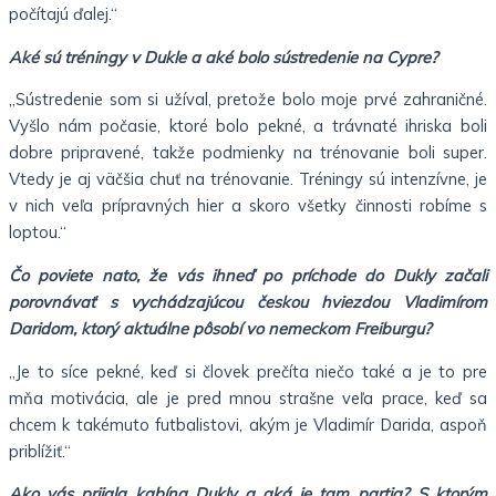
počítajú ďalej.“
Aké sú tréningy v Dukle a aké bolo sústredenie na Cypre?
„Sústredenie som si užíval, pretože bolo moje prvé zahraničné.
Vyšlo nám počasie, ktoré bolo pekné, a trávnaté ihriska boli
dobre pripravené, takže podmienky na trénovanie boli super.
Vtedy je aj väčšia chuť na trénovanie. Tréningy sú intenzívne, je
v nich veľa prípravných hier a skoro všetky činnosti robíme s
loptou.“
Čo poviete nato, že vás ihneď po príchode do Dukly začali
porovnávať s vychádzajúcou českou hviezdou Vladimírom
Daridom, ktorý aktuálne pôsobí vo nemeckom Freiburgu?
„Je to síce pekné, keď si človek prečíta niečo také a je to pre
mňa motivácia, ale je pred mnou strašne veľa prace, keď sa
chcem k takémuto futbalistovi, akým je Vladimír Darida, aspoň
priblížiť.“
Ako vás prijala kabína Dukly a aká je tam partia? S ktorým