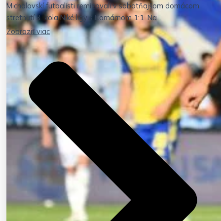
Michalovskí futbalisti remizovali v sobotňajšom domácom
stretnutí 3. kola Niké ligy s Komárnom 1:1. Na...
Zobraziť viac