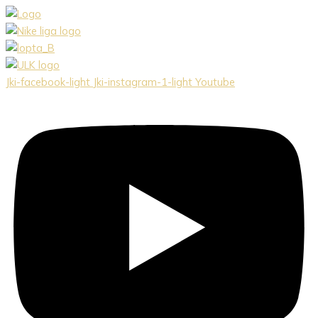
Preskočiť
na
obsah
Jki-facebook-light
Jki-instagram-1-light
Youtube