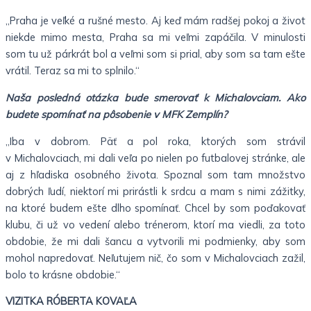
„Praha je veľké a rušné mesto. Aj keď mám radšej pokoj a život
niekde mimo mesta, Praha sa mi veľmi zapáčila. V minulosti
som tu už párkrát bol a veľmi som si prial, aby som sa tam ešte
vrátil. Teraz sa mi to splnilo.“
Naša posledná otázka bude smerovať k Michalovciam. Ako
budete spomínať na pôsobenie v MFK Zemplín?
„Iba v dobrom. Päť a pol roka, ktorých som strávil
v Michalovciach, mi dali veľa po nielen po futbalovej stránke, ale
aj z hľadiska osobného života. Spoznal som tam množstvo
dobrých ľudí, niektorí mi prirástli k srdcu a mam s nimi zážitky,
na ktoré budem ešte dlho spomínať. Chcel by som poďakovať
klubu, či už vo vedení alebo trénerom, ktorí ma viedli, za toto
obdobie, že mi dali šancu a vytvorili mi podmienky, aby som
mohol napredovať. Neľutujem nič, čo som v Michalovciach zažil,
bolo to krásne obdobie.“
VIZITKA RÓBERTA KOVAĽA