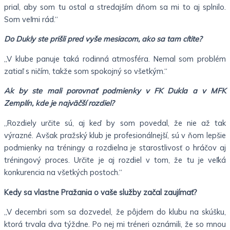
prial, aby som tu ostal a stredajším dňom sa mi to aj splnilo.
Som veľmi rád.“
Do Dukly ste prišli pred vyše mesiacom, ako sa tam cítite?
„V klube panuje taká rodinná atmosféra. Nemal som problém
zatiaľ s ničím, takže som spokojný so všetkým.“
Ak by ste mali porovnať podmienky v FK Dukla a v MFK
Zemplín, kde je najväčší rozdiel?
„Rozdiely určite sú, aj keď by som povedal, že nie až tak
výrazné. Avšak pražský klub je profesionálnejší, sú v ňom lepšie
podmienky na tréningy a rozdielna je starostlivosť o hráčov aj
tréningový proces. Určite je aj rozdiel v tom, že tu je veľká
konkurencia na všetkých postoch.“
Kedy sa vlastne Pražania o vaše služby začal zaujímať?
„V decembri som sa dozvedel, že pôjdem do klubu na skúšku,
ktorá trvala dva týždne. Po nej mi tréneri oznámili, že so mnou