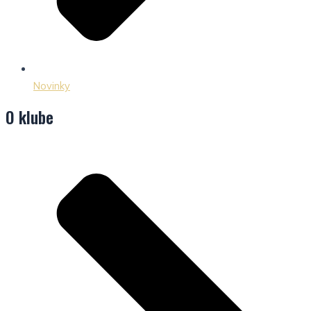
Novinky
O klube