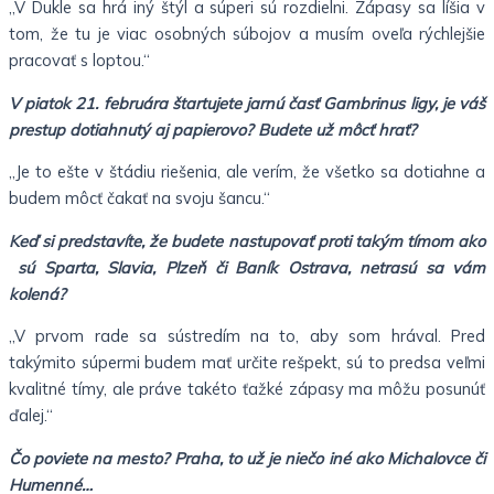
„V Dukle sa hrá iný štýl a súperi sú rozdielni. Zápasy sa líšia v
tom, že tu je viac osobných súbojov a musím oveľa rýchlejšie
pracovať s loptou.“
V piatok 21. februára štartujete jarnú časť Gambrinus ligy, je váš
prestup dotiahnutý aj papierovo? Budete už môcť hrať?
„Je to ešte v štádiu riešenia, ale verím, že všetko sa dotiahne a
budem môcť čakať na svoju šancu.“
Keď si predstavíte, že budete nastupovať proti takým tímom ako
sú Sparta, Slavia, Plzeň či Baník Ostrava, netrasú sa vám
kolená?
„V prvom rade sa sústredím na to, aby som hrával. Pred
takýmito súpermi budem mať určite rešpekt, sú to predsa veľmi
kvalitné tímy, ale práve takéto ťažké zápasy ma môžu posunúť
ďalej.“
Čo poviete na mesto? Praha, to už je niečo iné ako Michalovce či
Humenné…