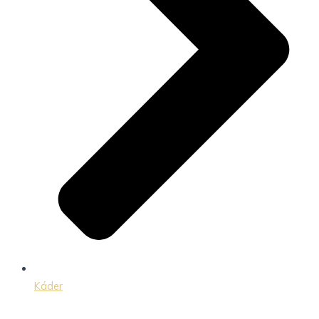
Káder