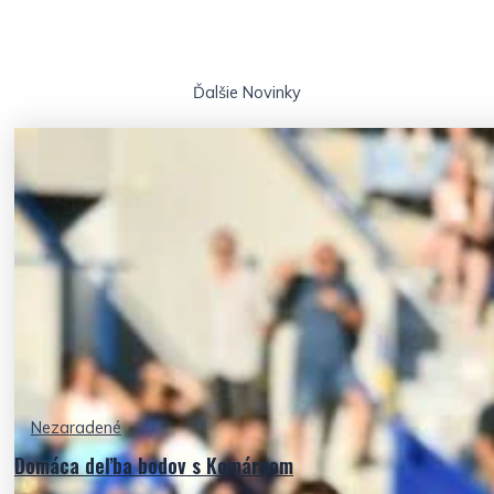
Ďalšie
Novinky
Nezaradené
Domáca deľba bodov s Komárnom