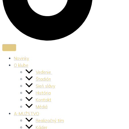
Novinky
O klube
Vedenie
Štadión
Sieň slávy
História
Kontakt
Médiá
A-MUŽSTVO
Realizačný tím
Káder