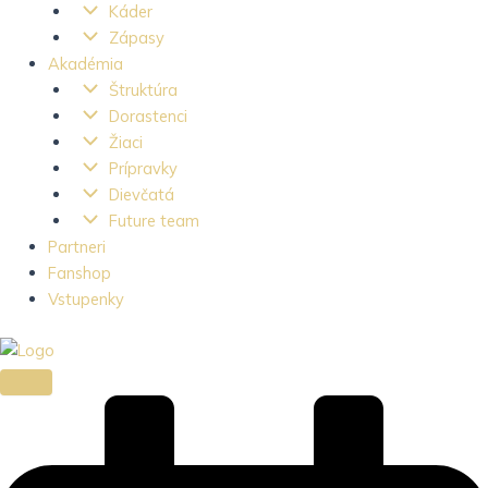
Káder
Zápasy
Akadémia
Štruktúra
Dorastenci
Žiaci
Prípravky
Dievčatá
Future team
Partneri
Fanshop
Vstupenky