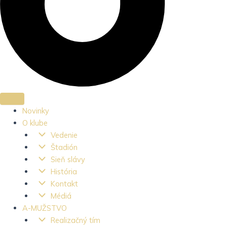
Novinky
O klube
Vedenie
Štadión
Sieň slávy
História
Kontakt
Médiá
A-MUŽSTVO
Realizačný tím