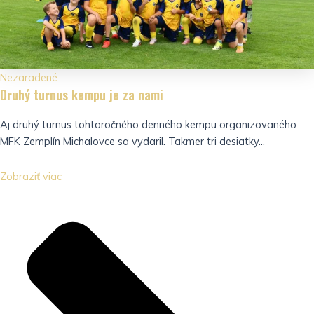
Nezaradené
Druhý turnus kempu je za nami
Aj druhý turnus tohtoročného denného kempu organizovaného
MFK Zemplín Michalovce sa vydaril. Takmer tri desiatky...
Zobraziť viac