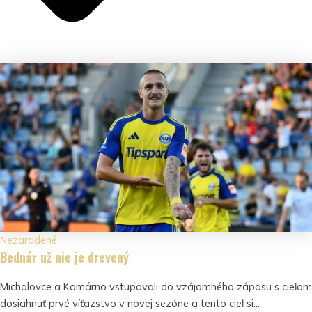
Nezaradené
Bednár už nie je drevený
Michalovce a Komárno vstupovali do vzájomného zápasu s cieľom
dosiahnuť prvé víťazstvo v novej sezóne a tento cieľ si...