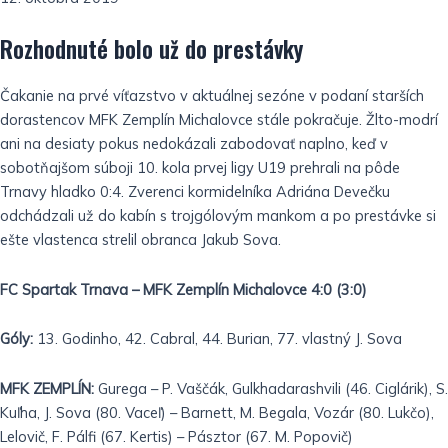
Rozhodnuté bolo už do prestávky
Čakanie na prvé víťazstvo v aktuálnej sezóne v podaní starších
dorastencov MFK Zemplín Michalovce stále pokračuje. Žlto-modrí
ani na desiaty pokus nedokázali zabodovať naplno, keď v
sobotňajšom súboji 10. kola prvej ligy U19 prehrali na pôde
Trnavy hladko 0:4. Zverenci kormidelníka Adriána Devečku
odchádzali už do kabín s trojgólovým mankom a po prestávke si
ešte vlastenca strelil obranca Jakub Sova.
FC Spartak Trnava – MFK Zemplín Michalovce 4:0 (3:0)
Góly:
13. Godinho, 42. Cabral, 44. Burian, 77. vlastný J. Sova
MFK ZEMPLÍN:
Gurega – P. Vaščák, Gulkhadarashvili (46. Ciglárik), S.
Kuľha, J. Sova (80. Vaceľ) – Barnett, M. Begala, Vozár (80. Lukčo),
Lelovič, F. Pálfi (67. Kertis) – Pásztor (67. M. Popovič)