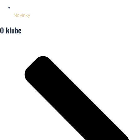
Novinky
O klube