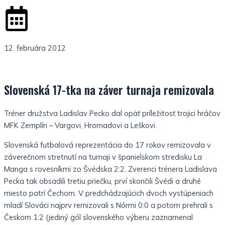
g
-
h
l
t
i
12. februára 2012
g
Slovenská 17-tka na záver turnaja remizovala
h
Tréner družstva Ladislav Pecko dal opäť príležitosť trojici hráčov
t
MFK Zemplín – Vargovi, Hromadovi a Leškovi.
Slovenská futbalová reprezentácia do 17 rokov remizovala v
záverečnom stretnutí na turnaji v španielskom stredisku La
Manga s rovesníkmi zo Švédska 2:2.
Zverenci trénera
Ladislava
Pecka tak obsadili tretiu priečku, prví skončili Švédi
a druhé
miesto patrí Čechom.
V predchádzajúcich dvoch vystúpeniach
mladí Slováci najprv remizovali s Nórmi 0:0 a potom prehrali s
Českom 1:2 (jediný gól slovenského výberu zaznamenal