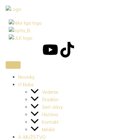
Preskočiť
na
obsah
J
J
Y
T
k
k
o
i
i
i
u
k
Novinky
O klube
-
-
t
t
Vedenie
Štadión
f
i
u
o
Sieň slávy
História
a
n
b
k
Kontakt
Médiá
A-MUŽSTVO