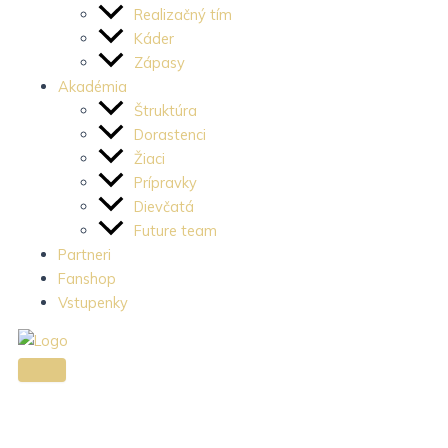
c
s
e
Realizačný tím
e
t
Káder
Zápasy
Akadémia
b
a
Štruktúra
Dorastenci
o
g
Žiaci
Prípravky
o
r
Dievčatá
Future team
k
a
Partneri
Fanshop
-
m
Vstupenky
l
-
i
1