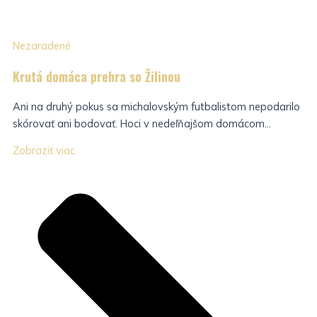
Nezaradené
Krutá domáca prehra so Žilinou
Ani na druhý pokus sa michalovským futbalistom nepodarilo
skórovať ani bodovať. Hoci v nedeľňajšom domácom...
Zobraziť viac