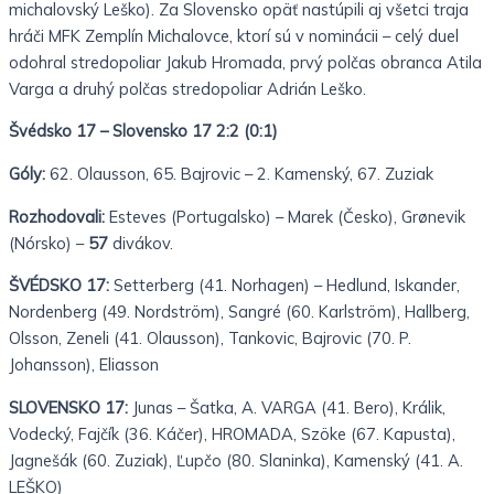
michalovský Leško). Za Slovensko opäť nastúpili aj všetci traja
hráči MFK Zemplín Michalovce, ktorí sú v nominácii – celý duel
odohral stredopoliar Jakub Hromada, prvý polčas obranca Atila
Varga a druhý polčas stredopoliar Adrián Leško.
Švédsko 17 – Slovensko 17 2:2 (0:1)
Góly:
62. Olausson, 65. Bajrovic – 2. Kamenský, 67. Zuziak
Rozhodovali:
Esteves (Portugalsko) – Marek (Česko), Grønevik
(Nórsko) –
57
divákov.
ŠVÉDSKO 17:
Setterberg (41. Norhagen) – Hedlund, Iskander,
Nordenberg (49. Nordström), Sangré (60. Karlström), Hallberg,
Olsson, Zeneli (41. Olausson), Tankovic, Bajrovic (70. P.
Johansson), Eliasson
SLOVENSKO 17:
Junas – Šatka, A. VARGA (41. Bero), Králik,
Vodecký, Fajčík (36. Káčer), HROMADA, Szöke (67. Kapusta),
Jagnešák (60. Zuziak), Ľupčo (80. Slaninka), Kamenský (41. A.
LEŠKO)