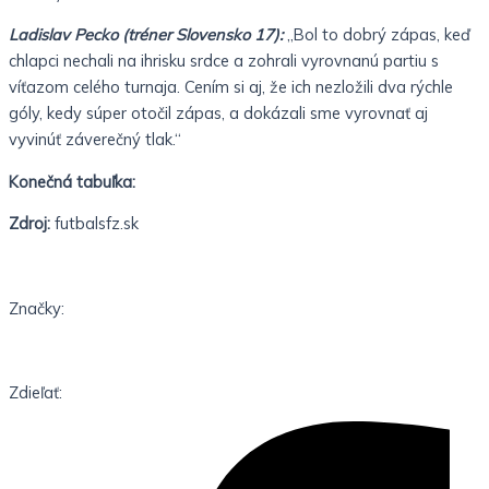
Ladislav Pecko (tréner Slovensko 17):
„Bol to dobrý zápas, keď
chlapci nechali na ihrisku srdce a zohrali vyrovnanú partiu s
víťazom celého turnaja. Cením si aj, že ich nezložili dva rýchle
góly, kedy súper otočil zápas, a dokázali sme vyrovnať aj
vyvinúť záverečný tlak.“
Konečná tabuľka:
Zdroj:
futbalsfz.sk
Značky:
Zdieľať: