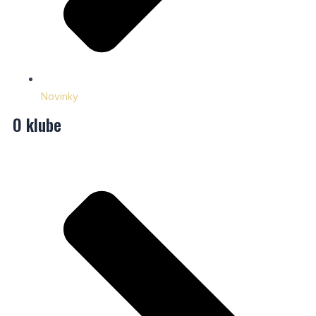
Novinky
O klube