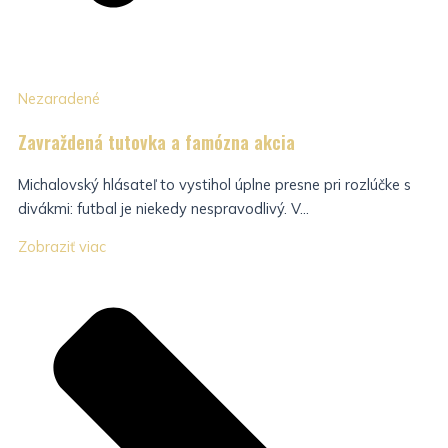
Nezaradené
Zavraždená tutovka a famózna akcia
Michalovský hlásateľ to vystihol úplne presne pri rozlúčke s
divákmi: futbal je niekedy nespravodlivý. V...
Zobraziť viac