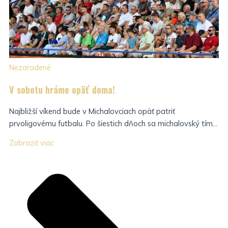
Nezaradené
V sobotu hráme opäť doma!
Najbližší víkend bude v Michalovciach opäť patriť
prvoligovému futbalu. Po šiestich dňoch sa michalovský tím...
Zobraziť viac