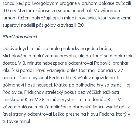
šancu, keď po švorgólovom uragáne v druhom polčase zvíťazili
4:0 a v štvrtom zápase za sebou neprehrali. Vo výbornom
jarnom ťažení pokračujú aj ich mladší rovesníci, ktorí rovnakému
súperovi nadelili päť gólov a zvíťazili 5:0.
Starší dorastenci
Od úvodných minút sa hralo prakticky na jednu bránu,
Michalovčania mali územnú prevahu, ale do šancí sa nedokázali
dostať. V 8. minúte nebezpečne odcentroval Popovič, brankár
Pikulík si poradil. Prvú vážnejšiu príležitosť mali domáci v 27.
minúte, Danko vysunul Fedora, ktorý však v nájazde proti
gólmanovi hostí neuspel. Krátko po polhodine hry sa osmelili aj
Podlavice, Fridrichov strelecký pokus bez väčších ťažkostí
zneškodnil Kira. V 38. minúte vystrelil mimo domáci Kiss. V
závere polčasu mali Zemplínčania obrovskú šancu vsietiť gól, z
ľavej strany odcentroval Leško presne na hlavu Fedora, ktorý v
tutovke minul.