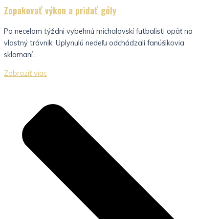
Zopakovať výkon a pridať góly
Po necelom týždni vybehnú michalovskí futbalisti opäť na
vlastný trávnik. Uplynulú nedeľu odchádzali fanúšikovia
sklamaní...
Zobraziť viac