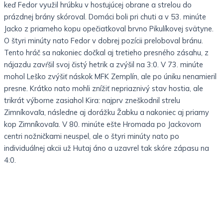
keď Fedor využil hrúbku v hosťujúcej obrane a strelou do
prázdnej brány skóroval. Domáci boli pri chuti a v 53. minúte
Jacko z priameho kopu opečiatkoval brvno Pikulíkovej svätyne.
O štyri minúty nato Fedor v dobrej pozícii preloboval bránu.
Tento hráč sa nakoniec dočkal aj tretieho presného zásahu, z
nájazdu zavŕšil svoj čistý hetrik a zvýšil na 3:0. V 73. minúte
mohol Leško zvýšiť náskok MFK Zemplín, ale po úniku nenamieril
presne. Krátko nato mohli znížiť nepriaznivý stav hostia, ale
trikrát výborne zasiahol Kira: najprv zneškodnil strelu
Zimníkovaľa, následne aj dorážku Žabku a nakoniec aj priamy
kop Zimníkovaľa. V 80. minúte ešte Hromada po Jackovom
centri nožničkami neuspel, ale o štyri minúty nato po
individuálnej akcii už Hutaj áno a uzavrel tak skóre zápasu na
4:0.