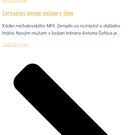
Nezaradené
Cervantes novým mužom v tíme
Káder michalovského MFK Zemplín sa rozrástol o ďalšieho
hráča. Novým mužom v košiari trénera Antona Šoltisa je...
Zobraziť viac