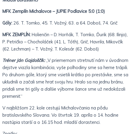
MFK Zemplín Michalovce – JUPIE Podlavice 5:0 (1:0)
Góly:
26. T. Tomko, 45. T. Vožný, 63. a 64. Doboš, 74. Grič
MFK ZEMPLÍN:
Holienčin – D. Horňák, T. Tomko, Ďurik (68. Ilinjo),
P. Petričko – Chocholáček (41. L. Tóth), Grič, Havrila, Mikovčík
(62. Lechman) – T. Vožný, T. Kolesár (62. Doboš)
Tréner Ján Gajdoščík:
„V priemernom stretnutí nám v úvodnom
dejstve viazla kombinácia, vyše polhodiny sme sa herne trápili.
Po druhom góle, ktorý sme vsietili krátko po prestávke, sme sa
ukľudnili a začali sme hrať svoju hru. Hralo sa na jednu bránu,
pridali sme tri góly a ďalšie výborne šance sme už nedokázali
premeniť.“
V najbližšom 22. kole cestujú Michalovčania na pôdu
bratislavského Slovana. Vo štvrtok 19. apríla o 14. hodine
nastúpia starší a o 16.15 hod. mladší dorastenci.
Značky: