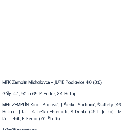
MFK Zemplín Michalovce – JUPIE Podlavice 4:0 (0:0)
Góly:
47., 50. a 65. P. Fedor, 84. Hutaj
MFK ZEMPLÍN:
Kira – Popovič, J. Šimko, Sochanič, Škultéty (46.
Hutaj) – J. Kiss, A. Leško, Hromada, S. Danko (46. L. Jacko) – M.
Koscelník, P. Fedor (70. Štofík)
Mladší dorastenci