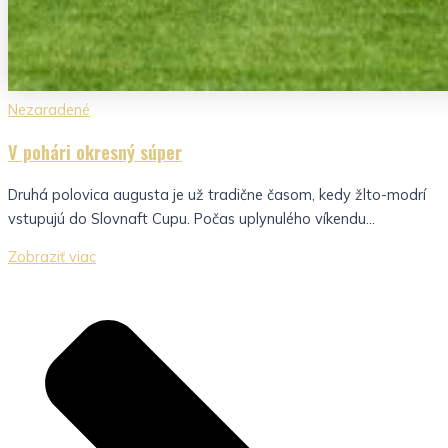
Nezaradené
V pohári okresný súper
Druhá polovica augusta je už tradične časom, kedy žlto-modrí
vstupujú do Slovnaft Cupu. Počas uplynulého víkendu...
Zobraziť viac