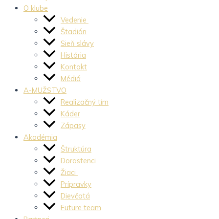
O klube
Vedenie
Štadión
Sieň slávy
História
Kontakt
Médiá
A-MUŽSTVO
Realizačný tím
Káder
Zápasy
Akadémia
Štruktúra
Dorastenci
Žiaci
Prípravky
Dievčatá
Future team