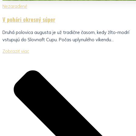
Nezaradené
V pohári okresný súper
Druhá polovica augusta je už tradične časom, kedy žlto-modrí
vstupujú do Slovnaft Cupu. Počas uplynulého víkendu...
Zobraziť viac