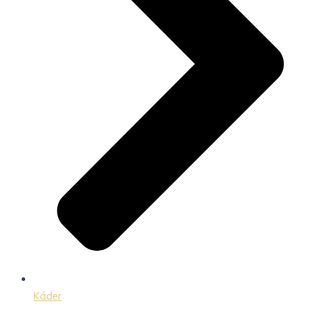
Káder