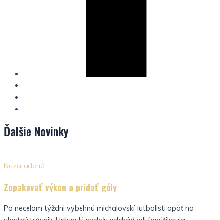
Ďalšie
Novinky
Nezaradené
Zopakovať výkon a pridať góly
Po necelom týždni vybehnú michalovskí futbalisti opäť na
vlastný trávnik. Uplynulú nedeľu odchádzali fanúšikovia