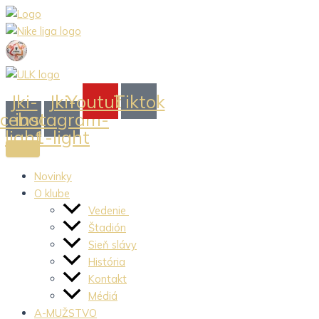
Preskočiť
na
obsah
Jki-
Jki-
Youtube
Tiktok
acebook-
instagram-
light
1-light
Novinky
O klube
Vedenie
Štadión
Sieň slávy
História
Kontakt
Médiá
A-MUŽSTVO