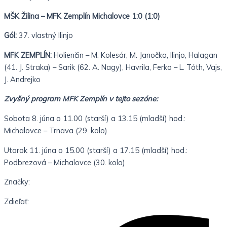
MŠK Žilina – MFK Zemplín Michalovce 1:0 (1:0)
Gól:
37. vlastný Ilinjo
MFK ZEMPLÍN:
Holienčin – M. Kolesár, M. Janočko, Ilinjo, Halagan
(41. J. Straka) – Sarik (62. A. Nagy), Havrila, Ferko – L. Tóth, Vajs,
J. Andrejko
Zvyšný program MFK Zemplín v tejto sezóne:
Sobota 8. júna o 11.00 (starší) a 13.15 (mladší) hod.:
Michalovce – Trnava (29. kolo)
Utorok 11. júna o 15.00 (starší) a 17.15 (mladší) hod.:
Podbrezová – Michalovce (30. kolo)
Značky:
Zdieľať: