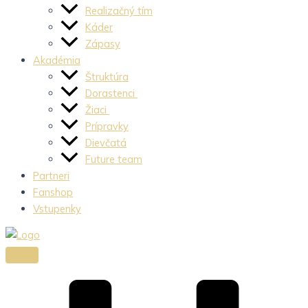
Realizačný tím
Káder
Zápasy
Akadémia
Štruktúra
Dorastenci
Žiaci
Prípravky
Dievčatá
Future team
Partneri
Fanshop
Vstupenky