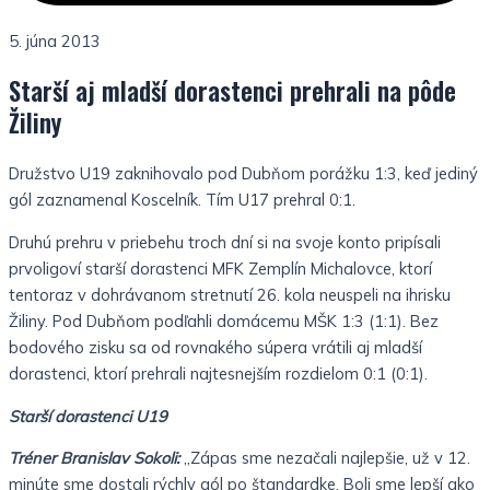
5. júna 2013
Starší aj mladší dorastenci prehrali na pôde
Žiliny
Družstvo U19 zaknihovalo pod Dubňom porážku 1:3, keď jediný
gól zaznamenal Koscelník. Tím U17 prehral 0:1.
Druhú prehru v priebehu troch dní si na svoje konto pripísali
prvoligoví starší dorastenci MFK Zemplín Michalovce, ktorí
tentoraz v dohrávanom stretnutí 26. kola neuspeli na ihrisku
Žiliny. Pod Dubňom podľahli domácemu MŠK 1:3 (1:1). Bez
bodového zisku sa od rovnakého súpera vrátili aj mladší
dorastenci, ktorí prehrali najtesnejším rozdielom 0:1 (0:1).
Starší dorastenci U19
Tréner Branislav Sokoli:
„Zápas sme nezačali najlepšie, už v 12.
minúte sme dostali rýchly gól po štandardke. Boli sme lepší ako