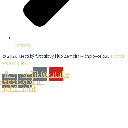
Kontakty
© 2026 Mestský futbalový klub Zemplín Michalovce a.s.
Tvorba
web stránok
Jki-
Jki-
Tiktok
Youtube
acebook-
instagram-
light
1-light