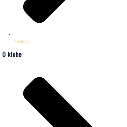
Novinky
O klube