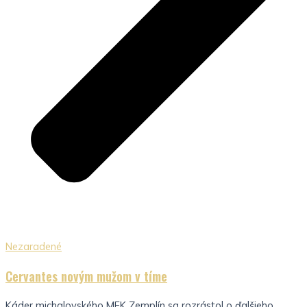
Nezaradené
Cervantes novým mužom v tíme
Káder michalovského MFK Zemplín sa rozrástol o ďalšieho