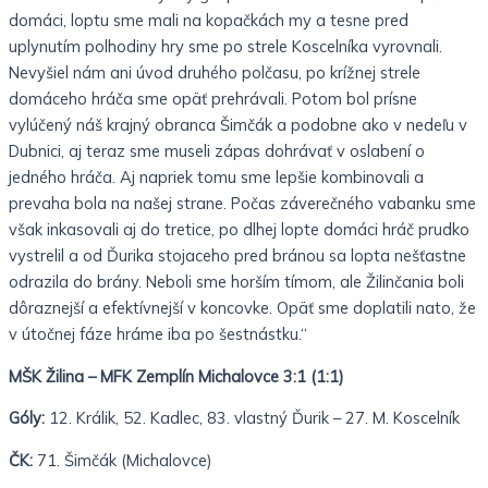
domáci, loptu sme mali na kopačkách my a tesne pred
uplynutím polhodiny hry sme po strele Koscelníka vyrovnali.
Nevyšiel nám ani úvod druhého polčasu, po krížnej strele
domáceho hráča sme opäť prehrávali. Potom bol prísne
vylúčený náš krajný obranca Šimčák a podobne ako v nedeľu v
Dubnici, aj teraz sme museli zápas dohrávať v oslabení o
jedného hráča. Aj napriek tomu sme lepšie kombinovali a
prevaha bola na našej strane. Počas záverečného vabanku sme
však inkasovali aj do tretice, po dlhej lopte domáci hráč prudko
vystrelil a od Ďurika stojaceho pred bránou sa lopta nešťastne
odrazila do brány. Neboli sme horším tímom, ale Žilinčania boli
dôraznejší a efektívnejší v koncovke. Opäť sme doplatili nato, že
v útočnej fáze hráme iba po šestnástku.“
MŠK Žilina – MFK Zemplín Michalovce 3:1 (1:1)
Góly:
12. Králik, 52. Kadlec, 83. vlastný Ďurik – 27. M. Koscelník
ČK:
71. Šimčák (Michalovce)