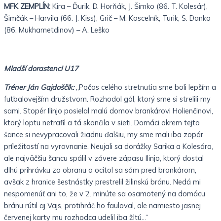
MFK ZEMPLÍN:
Kira – Ďurik, D. Horňák, J. Šimko (86. T. Kolesár),
Šimčák – Harvila (66. J. Kiss), Grič – M. Koscelník, Turik, S. Danko
(86. Mukhametdinov) – A. Leško
Mladší dorastenci U17
Tréner Ján Gajdoščík:
„Počas celého stretnutia sme boli lepším a
futbalovejším družstvom. Rozhodol gól, ktorý sme si strelili my
sami. Stopér Ilinjo posielal malú domov brankárovi Holienčinovi,
ktorý loptu netrafil a tá skončila v sieti. Domáci okrem tejto
šance si nevypracovali žiadnu ďalšiu, my sme mali iba zopár
príležitostí na vyrovnanie. Neujali sa dorážky Sarika a Kolesára,
ale najväčšiu šancu spálil v závere zápasu Ilinjo, ktorý dostal
dlhú prihrávku za obranu a ocitol sa sám pred brankárom,
avšak z hranice šestnástky prestrelil žilinskú bránu. Nedá mi
nespomenúť ani to, že v 2. minúte sa osamotený na domácu
bránu rútil aj Vajs, protihráč ho fauloval, ale namiesto jasnej
červenej karty mu rozhodca udelil iba žltú…“