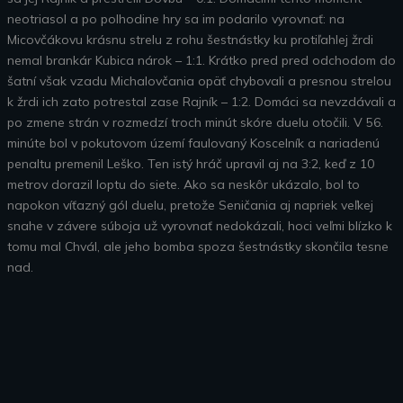
neotriasol a po polhodine hry sa im podarilo vyrovnať: na
Micovčákovu krásnu strelu z rohu šestnástky ku protiľahlej žrdi
nemal brankár Kubica nárok – 1:1. Krátko pred pred odchodom do
šatní však vzadu Michalovčania opäť chybovali a presnou strelou
k žrdi ich zato potrestal zase Rajník – 1:2. Domáci sa nevzdávali a
po zmene strán v rozmedzí troch minút skóre duelu otočili. V 56.
minúte bol v pokutovom území faulovaný Koscelník a nariadenú
penaltu premenil Leško. Ten istý hráč upravil aj na 3:2, keď z 10
metrov dorazil loptu do siete. Ako sa neskôr ukázalo, bol to
napokon víťazný gól duelu, pretože Seničania aj napriek veľkej
snahe v závere súboja už vyrovnať nedokázali, hoci veľmi blízko k
tomu mal Chvál, ale jeho bomba spoza šestnástky skončila tesne
nad.