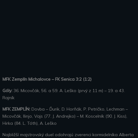
MFK Zemplín Michalovce – FK Senica 3:2 (1:2)
Góly:
36. Micovčák, 56. a 59. A. Leško (prvý z 11 m) – 19. a 43.
Rajník
MFK ZEMPLÍN:
Dovba – Ďurik, D. Horňák, P. Petričko, Lechman –
Micovčák, Ilinjo, Vajs (77. J. Andrejko) – M. Koscelník (90. J. Kiss),
Hirka (84. L. Tóth), A. Leško
Najbližší majstrovský duel odohrajú zverenci kormidelníka Alberta