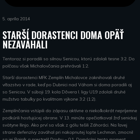
5. apríla 2014
STARŠÍ DORASTENCI DOMA OPÄŤ
NEZAVÁHALI
Tentoraz si poradili so silnou Senicou, ktorú zdolali tesne 3:2. Do
polčasu však Michalovčania prehrávali 1:2.
Starší dorastenci MFK Zemplín Michalovce zaknihovali druhé
víťazstvo v rade, keď po Dubnici nad Váhom si doma poradili aj
so Senicou. V súboji 19. kola Dôvera I. ligy U19 zdolali druhé
mužstvo tabuľky po kvalitnom výkone 3:2 (1:2).
Zemplínčania vstúpili do zápasu aktívne a niekoľkokrát nepríjemne
podkúrili hosťujúcej obrane. V 13. minúte opečiatkoval žrď senickej
svätyne Ilinjo. Ako prví sa však z gólu tešili Záhoráci. Na ľavej
strane defenzívy zaváhal pri nakopnutej lopte Lechman, zmocnil
sa jej Rajník a prestrelil Dovbu – 0:1. Domácími tento moment