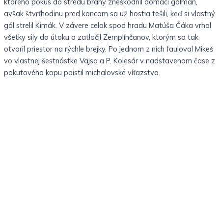
ktorého pokus do stredu brány zneškodnil domáci gólman,
avšak štvrťhodinu pred koncom sa už hostia tešili, keď si vlastný
gól strelil Kimák. V závere celok spod hradu Matúša Čáka vrhol
všetky sily do útoku a zatlačil Zemplínčanov, ktorým sa tak
otvoril priestor na rýchle brejky. Po jednom z nich fauloval Mikeš
vo vlastnej šestnástke Vajsa a P. Kolesár v nadstavenom čase z
pokutového kopu poistil michalovské víťazstvo.