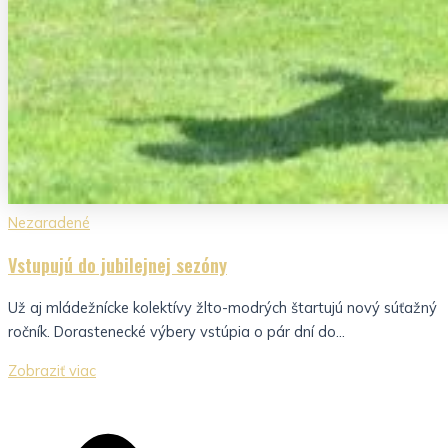
Nezaradené
Vstupujú do jubilejnej sezóny
Už aj mládežnícke kolektívy žlto-modrých štartujú nový súťažný
ročník. Dorastenecké výbery vstúpia o pár dní do...
Zobraziť viac