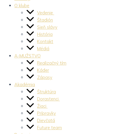
O klube
Vedenie
Štadión
Sieň slávy
História
Kontakt
Médiá
A-MUŽSTVO
Realizačný tím
Káder
Zápasy
Akadémia
Štruktúra
Dorastenci
Žiaci
Prípravky
Dievčatá
Future team