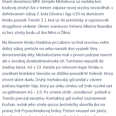
Starší dorastenci MFK Zemplín Michalovce sú naďalej bez
bodovej straty! Ani v treťom zápase novej sezóny nezaváhali, v
dohrávanom súboji 3. kola Dôvera I. ligy U19 na domácom
ihrisku porazili Trenčín 3:1, keď už do prestávky si vypracovali
dvojgólové vedenie. Okrem zverencov trénera Alberta Rusnáka
sú bez straty bodu už iba Nitra a Žilina.
Na hlavnom ihrisku štadióna pri Laborci sa hral úrovňou veľmi
dobrý súboj, pretože na seba narazili dva vyspelé tímy
dorasteneckej elity. Michalovčania mali v prvom polčase navrch,
ale v úvodnej dvadsaťminútovke ich Trenčania nepustili do
žiadnej šance. Až v 23. minúte po rohovom kope Straku a
zaváhaní brankára Vavrúša sa zblížka presadil M. Kolesár, ktorý
otvoril skóre duelu. Druhý michalovský gól pridal v závere
polčasu kapitán Vajs, ktorý po úniku strelou od žrde rozvlnil sieť
za gólmanom AS – 2:0. Po zmene strán „rusnákovci“ poľavili a
Trenčín prevzal iniciatívu. Kontaktný gól mohol zaznamenať
Kochan, avšak jeho strela spoza šestnástky skončila iba na
pravej žrdi Prysiazhniukovej brány. Potom neuspel ani Jančo,