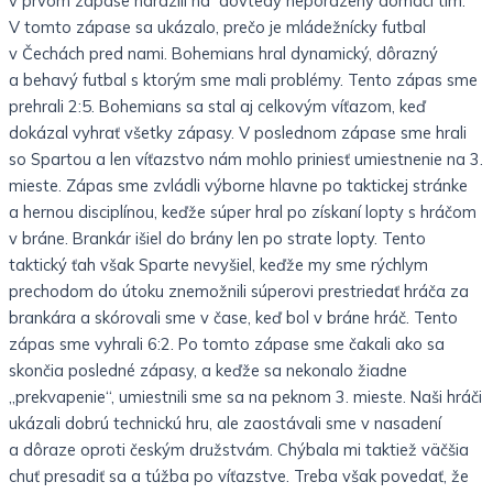
v prvom zápase narazili na dovtedy neporazený domáci tím.
V tomto zápase sa ukázalo, prečo je mládežnícky futbal
v Čechách pred nami. Bohemians hral dynamický, dôrazný
a behavý futbal s ktorým sme mali problémy. Tento zápas sme
prehrali 2:5. Bohemians sa stal aj celkovým víťazom, keď
dokázal vyhrať všetky zápasy. V poslednom zápase sme hrali
so Spartou a len víťazstvo nám mohlo priniesť umiestnenie na 3.
mieste. Zápas sme zvládli výborne hlavne po taktickej stránke
a hernou disciplínou, keďže súper hral po získaní lopty s hráčom
v bráne. Brankár išiel do brány len po strate lopty. Tento
taktický ťah však Sparte nevyšiel, keďže my sme rýchlym
prechodom do útoku znemožnili súperovi prestriedať hráča za
brankára a skórovali sme v čase, keď bol v bráne hráč. Tento
zápas sme vyhrali 6:2. Po tomto zápase sme čakali ako sa
skončia posledné zápasy, a keďže sa nekonalo žiadne
„prekvapenie“, umiestnili sme sa na peknom 3. mieste. Naši hráči
ukázali dobrú technickú hru, ale zaostávali sme v nasadení
a dôraze oproti českým družstvám. Chýbala mi taktiež väčšia
chuť presadiť sa a túžba po víťazstve. Treba však povedať, že