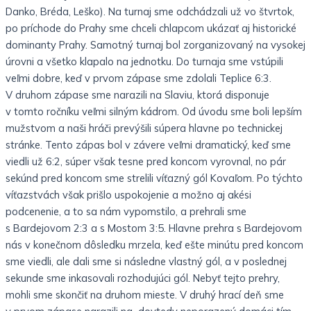
Danko, Bréda, Leško). Na turnaj sme odchádzali už vo štvrtok,
po príchode do Prahy sme chceli chlapcom ukázať aj historické
dominanty Prahy. Samotný turnaj bol zorganizovaný na vysokej
úrovni a všetko klapalo na jednotku. Do turnaja sme vstúpili
veľmi dobre, keď v prvom zápase sme zdolali Teplice 6:3.
V druhom zápase sme narazili na Slaviu, ktorá disponuje
v tomto ročníku veľmi silným kádrom. Od úvodu sme boli lepším
mužstvom a naši hráči prevýšili súpera hlavne po technickej
stránke. Tento zápas bol v závere veľmi dramatický, keď sme
viedli už 6:2, súper však tesne pred koncom vyrovnal, no pár
sekúnd pred koncom sme strelili víťazný gól Kovaľom. Po týchto
víťazstvách však prišlo uspokojenie a možno aj akési
podcenenie, a to sa nám vypomstilo, a prehrali sme
s Bardejovom 2:3 a s Mostom 3:5. Hlavne prehra s Bardejovom
nás v konečnom dôsledku mrzela, keď ešte minútu pred koncom
sme viedli, ale dali sme si následne vlastný gól, a v poslednej
sekunde sme inkasovali rozhodujúci gól. Nebyť tejto prehry,
mohli sme skončiť na druhom mieste. V druhý hrací deň sme