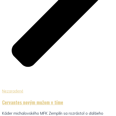
Nezaradené
Cervantes novým mužom v tíme
Káder michalovského MFK Zemplín sa rozrástol o ďalšieho