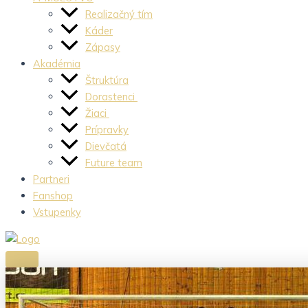
Realizačný tím
Káder
Zápasy
Akadémia
Štruktúra
Dorastenci
Žiaci
Prípravky
Dievčatá
Future team
Partneri
Fanshop
Vstupenky