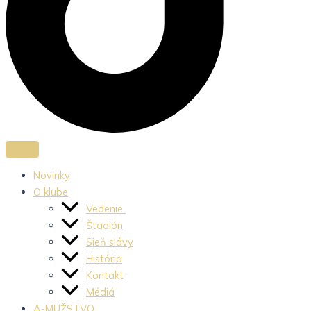
Novinky
O klube
Vedenie
Štadión
Sieň slávy
História
Kontakt
Médiá
A-MUŽSTVO