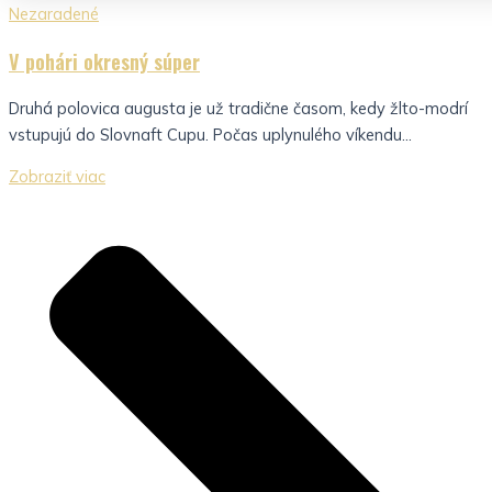
Nezaradené
V pohári okresný súper
Druhá polovica augusta je už tradične časom, kedy žlto-modrí
vstupujú do Slovnaft Cupu. Počas uplynulého víkendu...
Zobraziť viac