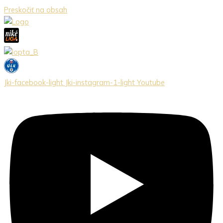
Preskočiť na obsah
Jki-facebook-light
Jki-instagram-1-light
Youtube