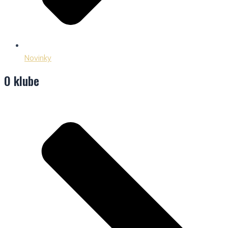
Novinky
O klube