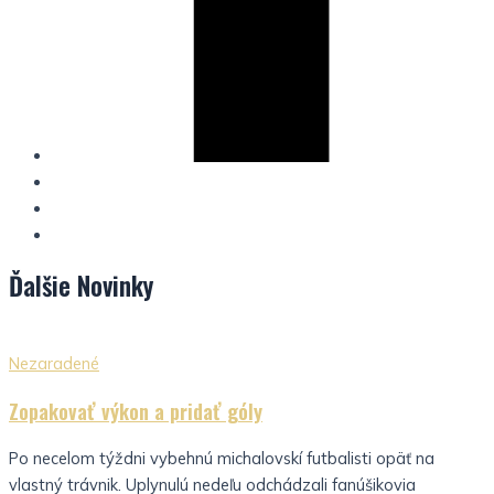
Ďalšie
Novinky
Nezaradené
Zopakovať výkon a pridať góly
Po necelom týždni vybehnú michalovskí futbalisti opäť na
vlastný trávnik. Uplynulú nedeľu odchádzali fanúšikovia