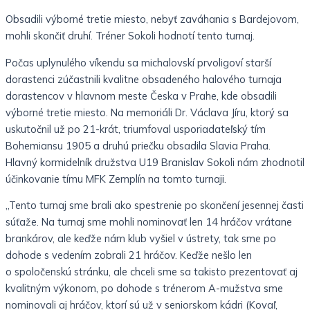
Obsadili výborné tretie miesto, nebyť zaváhania s Bardejovom,
mohli skončiť druhí. Tréner Sokoli hodnotí tento turnaj.
Počas uplynulého víkendu sa michalovskí prvoligoví starší
dorastenci zúčastnili kvalitne obsadeného halového turnaja
dorastencov v hlavnom meste Česka v Prahe, kde obsadili
výborné tretie miesto. Na memoriáli Dr. Václava Jíru, ktorý sa
uskutočnil už po 21-krát, triumfoval usporiadateľský tím
Bohemiansu 1905 a druhú priečku obsadila Slavia Praha.
Hlavný kormidelník družstva U19 Branislav Sokoli nám zhodnotil
účinkovanie tímu MFK Zemplín na tomto turnaji.
„Tento turnaj sme brali ako spestrenie po skončení jesennej časti
súťaže. Na turnaj sme mohli nominovať len 14 hráčov vrátane
brankárov, ale keďže nám klub vyšiel v ústrety, tak sme po
dohode s vedením zobrali 21 hráčov. Keďže nešlo len
o spoločenskú stránku, ale chceli sme sa takisto prezentovať aj
kvalitným výkonom, po dohode s trénerom A-mužstva sme
nominovali aj hráčov, ktorí sú už v seniorskom kádri (Kovaľ,