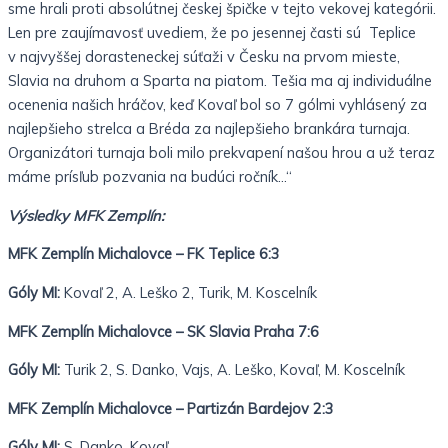
sme hrali proti absolútnej českej špičke v tejto vekovej kategórii.
Len pre zaujímavosť uvediem, že po jesennej časti sú Teplice
v najvyššej dorasteneckej súťaži v Česku na prvom mieste,
Slavia na druhom a Sparta na piatom. Tešia ma aj individuálne
ocenenia našich hráčov, keď Kovaľ bol so 7 gólmi vyhlásený za
najlepšieho strelca a Bréda za najlepšieho brankára turnaja.
Organizátori turnaja boli milo prekvapení našou hrou a už teraz
máme prísľub pozvania na budúci ročník…“
Výsledky MFK Zemplín:
MFK Zemplín Michalovce – FK Teplice 6:3
Góly MI:
Kovaľ 2, A. Leško 2, Turik, M. Koscelník
MFK Zemplín Michalovce – SK Slavia Praha 7:6
Góly MI:
Turik 2, S. Danko, Vajs, A. Leško, Kovaľ, M. Koscelník
MFK Zemplín Michalovce – Partizán Bardejov 2:3
Góly MI:
S. Danko, Kovaľ