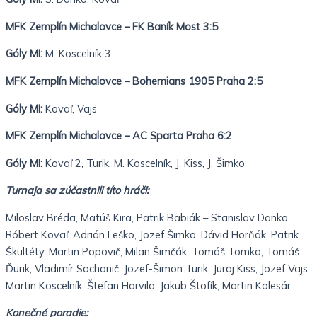
MFK Zemplín Michalovce – FK Baník Most 3:5
Góly MI:
M. Koscelník 3
MFK Zemplín Michalovce – Bohemians 1905 Praha 2:5
Góly MI:
Kovaľ, Vajs
MFK Zemplín Michalovce – AC Sparta Praha 6:2
Góly MI:
Kovaľ 2, Turik, M. Koscelník, J. Kiss, J. Šimko
Turnaja sa zúčastnili títo hráči:
Miloslav Bréda, Matúš Kira, Patrik Babiák – Stanislav Danko,
Róbert Kovaľ, Adrián Leško, Jozef Šimko, Dávid Horňák, Patrik
Škultéty, Martin Popovič, Milan Šimčák, Tomáš Tomko, Tomáš
Ďurik, Vladimír Sochanič, Jozef-Šimon Turik, Juraj Kiss, Jozef Vajs,
Martin Koscelník, Štefan Harvila, Jakub Štofík, Martin Kolesár.
Konečné poradie: