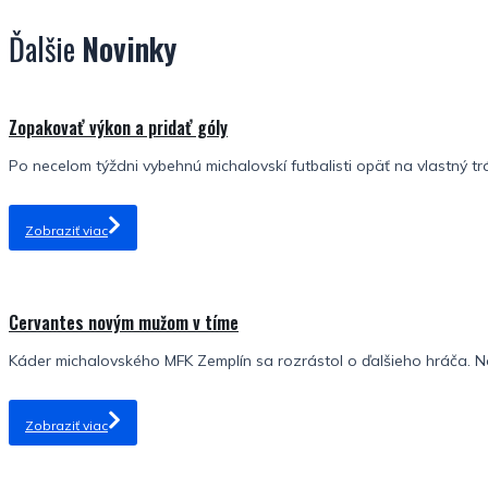
Ďalšie
Novinky
Zopakovať výkon a pridať góly
Po necelom týždni vybehnú michalovskí futbalisti opäť na vlastný tr
Zobraziť viac
Cervantes novým mužom v tíme
Káder michalovského MFK Zemplín sa rozrástol o ďalšieho hráča. No
Zobraziť viac