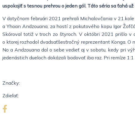
uspokojiť s tesnou prehrou o jeden gól. Táto séria sa ťahá už
V dotyčnom februári 2021 prehrali Michalovčania v 21.kole zá
a Yhoan Andzouana, za hostí z pokutového kopu Igor Žofčá
Skóroval totiž v troch zo štyroch. V októbri 2021 prišlo
o ktorej rozhodol dvadsaťšesťročný reprezentant Konga. O n
No a Andzouana dal o sebe vedieť aj v sobotu, kedy pri výhr
jedenástich dueloch dokázali bodovať iba raz. Pri remíze 1:1
Značky:
Zdieľať: