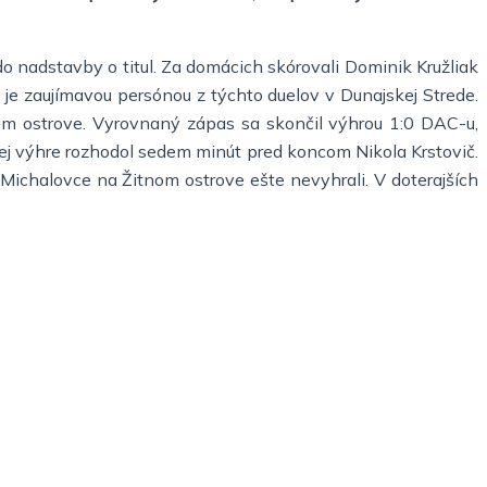
 do nadstavby o titul. Za domácich skórovali Dominik Kružliak
e zaujímavou persónou z týchto duelov v Dunajskej Strede.
nom ostrove. Vyrovnaný zápas sa skončil výhrou 1:0 DAC-u,
jej výhre rozhodol sedem minút pred koncom Nikola Krstovič.
e Michalovce na Žitnom ostrove ešte nevyhrali. V doterajších