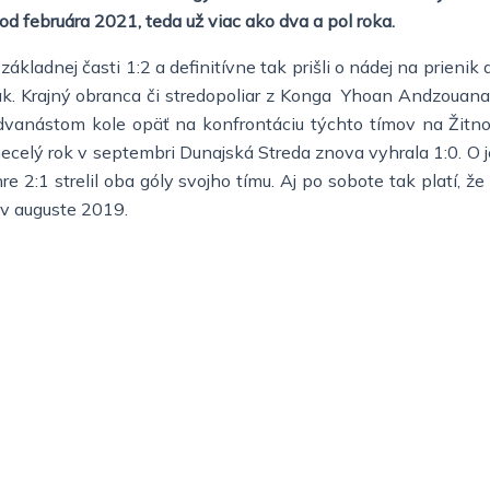
 od februára 2021, teda už viac ako dva a pol roka.
kladnej časti 1:2 a definitívne tak prišli o nádej na prienik
k. Krajný obranca či stredopoliar z Konga Yhoan Andzouana j
 v dvanástom kole opäť na konfrontáciu týchto tímov na Žit
ecelý rok v septembri Dunajská Streda znova vyhrala 1:0. O 
e 2:1 strelil oba góly svojho tímu. Aj po sobote tak platí, ž
 v auguste 2019.