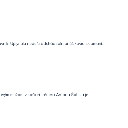
ávnik. Uplynulú nedeľu odchádzali fanúšikovia sklamaní...
vým mužom v košiari trénera Antona Šoltisa je...