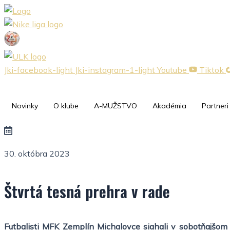
Preskočiť
na
obsah
Jki-facebook-light
Jki-instagram-1-light
Youtube
Tiktok
Novinky
O klube
A-MUŽSTVO
Akadémia
Partneri
30. októbra 2023
Štvrtá tesná prehra v rade
Futbalisti MFK Zemplín Michalovce siahali v sobotňajšom 