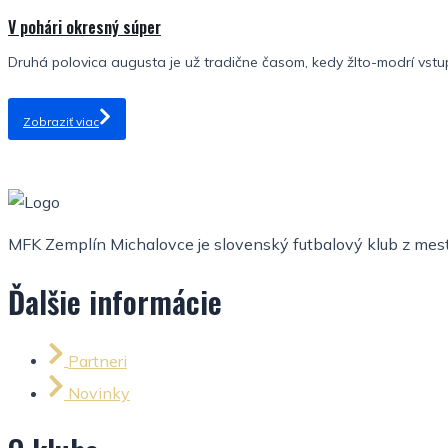
V pohári okresný súper
Druhá polovica augusta je už tradične časom, kedy žlto-modrí vstu
Zobraziť viac
MFK Zemplín Michalovce je slovenský futbalový klub z mesta
Ďalšie informácie
Partneri
Novinky