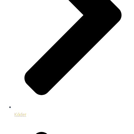
Káder