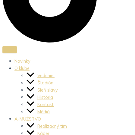
Novinky
O klube
Vedenie
Štadión
Sieň slávy
História
Kontakt
Médiá
A-MUŽSTVO
Realizačný tím
Káder