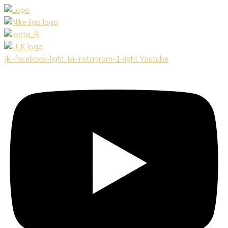
Preskočiť
na
obsah
Jki-facebook-light
Jki-instagram-1-light
Youtube