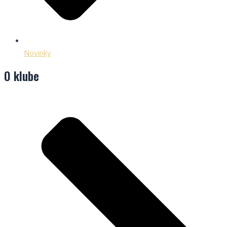
Novinky
O klube