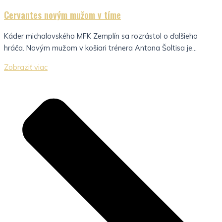
Cervantes novým mužom v tíme
Káder michalovského MFK Zemplín sa rozrástol o ďalšieho
hráča. Novým mužom v košiari trénera Antona Šoltisa je...
Zobraziť viac