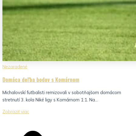
Nezaradené
Domáca deľba bodov s Komárnom
Michalovskí futbalisti remizovali v sobotňajšom domácom
stretnutí 3. kola Niké ligy s Komárnom 1:1. Na...
Zobraziť viac