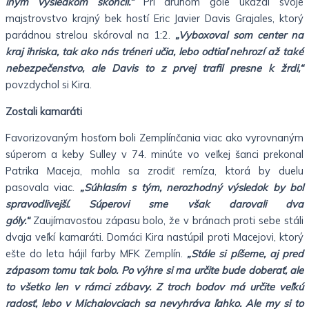
iným výsledkom skončil.“
Pri druhom góle ukázal svoje
majstrovstvo krajný bek hostí Eric Javier Davis Grajales, ktorý
parádnou strelou skóroval na 1:2.
„Vyboxoval som center na
kraj ihriska, tak ako nás tréneri učia, lebo odtiaľ nehrozí až také
nebezpečenstvo, ale Davis to z prvej trafil presne k žrdi,“
povzdychol si Kira.
Zostali kamaráti
Favorizovaným hosťom boli Zemplínčania viac ako vyrovnaným
súperom a keby Sulley v 74. minúte vo veľkej šanci prekonal
Patrika Maceja, mohla sa zrodiť remíza, ktorá by duelu
pasovala viac.
„Súhlasím s tým, nerozhodný výsledok by bol
spravodlivejší. Súperovi sme však darovali dva
góly.“
Zaujímavosťou zápasu bolo, že v bránach proti sebe stáli
dvaja veľkí kamaráti. Domáci Kira nastúpil proti Macejovi, ktorý
ešte do leta hájil farby MFK Zemplín.
„Stále si píšeme, aj pred
zápasom tomu tak bolo. Po výhre si ma určite bude doberať, ale
to všetko len v rámci zábavy. Z troch bodov má určite veľkú
radosť, lebo v Michalovciach sa nevyhráva ľahko. Ale my si to