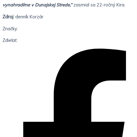
vynahradíme v Dunajskej Strede,“
zasmial sa 22-ročný Kira.
Zdroj:
denník Korzár
Značky:
Zdieľať: