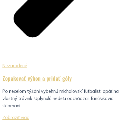
Nezaradené
Zopakovať výkon a pridať góly
Po necelom týždni vybehnú michalovskí futbalisti opäť na
vlastný trávnik. Uplynulú nedeľu odchádzali fanúšikovia
sklamaní...
Zobraziť viac