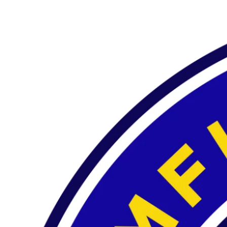
Preskočiť
na
obsah