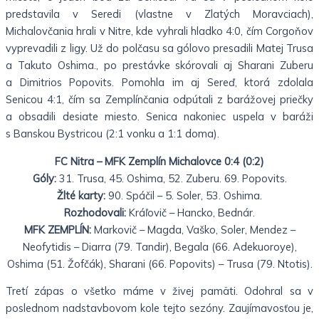
predstavila v Seredi (vlastne v Zlatých Moravciach),
Michalovčania hrali v Nitre, kde vyhrali hladko 4:0, čím Corgoňov
vyprevadili z ligy. Už do polčasu sa gólovo presadili Matej Trusa
a Takuto Oshima., po prestávke skórovali aj Sharani Zuberu
a Dimitrios Popovits. Pomohla im aj Sereď, ktorá zdolala
Senicou 4:1, čím sa Zemplínčania odpútali z barážovej priečky
a obsadili desiate miesto. Senica nakoniec uspela v baráži
s Banskou Bystricou (2:1 vonku a 1:1 doma).
FC Nitra – MFK Zemplín Michalovce 0:4 (0:2)
Góly:
31. Trusa, 45. Oshima, 52. Zuberu. 69. Popovits.
Žlté karty:
90. Spáčil – 5. Soler, 53. Oshima.
Rozhodovali:
Kráľovič – Hancko, Bednár.
MFK ZEMPLÍN:
Markovič – Magda, Vaško, Soler, Mendez –
Neofytidis – Diarra (79. Tandir), Begala (66. Adekuoroye),
Oshima (51. Žofčák), Sharani (66. Popovits) – Trusa (79. Ntotis).
Tretí zápas o všetko máme v živej pamäti. Odohral sa v
poslednom nadstavbovom kole tejto sezóny. Zaujímavosťou je,