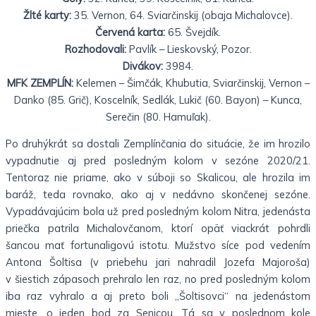
Žlté karty:
35. Vernon, 64. Sviarčinskij (obaja Michalovce).
Červená karta:
65. Švejdík.
Rozhodovali:
Pavlík – Lieskovský, Pozor.
Divákov:
3984.
MFK ZEMPLÍN:
Kelemen – Šimčák, Khubutia, Sviarčinskij, Vernon –
Danko (85. Grič), Koscelník, Sedlák, Lukič (60. Bayon) – Kunca,
Serečin (80. Hamuľak).
Po druhýkrát sa dostali Zemplínčania do situácie, že im hrozilo
vypadnutie aj pred posledným kolom v sezóne 2020/21.
Tentoraz nie priame, ako v súboji so Skalicou, ale hrozila im
baráž, teda rovnako, ako aj v nedávno skončenej sezóne.
Vypadávajúcim bola už pred posledným kolom Nitra, jedenásta
priečka patrila Michalovčanom, ktorí opäť viackrát pohrdli
šancou mať fortunaligovú istotu. Mužstvo síce pod vedením
Antona Šoltisa (v priebehu jari nahradil Jozefa Majoroša)
v šiestich zápasoch prehralo len raz, no pred posledným kolom
iba raz vyhralo a aj preto boli „Šoltisovci“ na jedenástom
mieste, o jeden bod za Senicou. Tá sa v poslednom kole