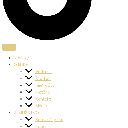
Novinky
O klube
Vedenie
Štadión
Sieň slávy
História
Kontakt
Médiá
A-MUŽSTVO
Realizačný tím
Káder