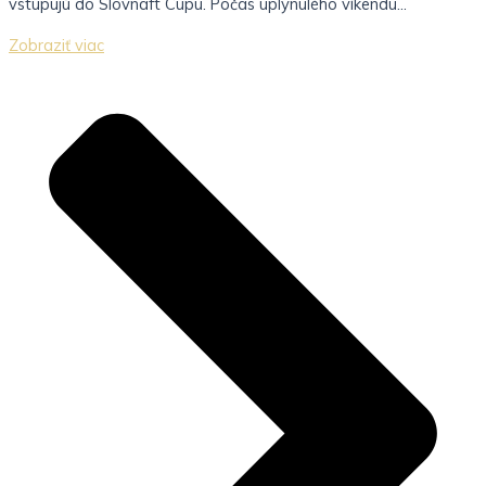
vstupujú do Slovnaft Cupu. Počas uplynulého víkendu...
Zobraziť viac