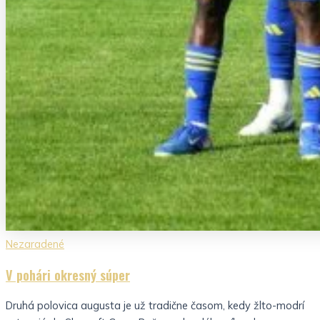
Nezaradené
V pohári okresný súper
Druhá polovica augusta je už tradične časom, kedy žlto-modrí