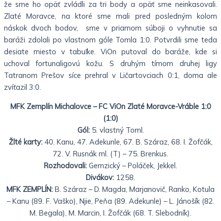
že sme ho opäť zvládli za tri body a opäť sme neinkasovali.
Zlaté Moravce, na ktoré sme mali pred posledným kolom
náskok dvoch bodov, sme v priamom súboji o vyhnutie sa
baráži zdolali po vlastnom góle Tomla 1:0. Potvrdili sme teda
desiate miesto v tabuľke. ViOn putoval do baráže, kde si
uchoval fortunaligovú kožu. S druhým tímom druhej ligy
Tatranom Prešov síce prehral v Ličartovciach 0:1, doma ale
zvíťazil 3:0.
MFK Zemplín Michalovce – FC ViOn Zlaté Moravce-Vráble 1:0
(1:0)
Gól:
5. vlastný Toml.
Žlté karty:
40. Kanu, 47. Adekunle, 67. B. Száraz, 68. I. Žofčák,
72. V. Rusnák ml. (T) – 75. Brenkus.
Rozhodovali:
Gemzický – Poláček, Jekkel.
Divákov:
1258.
MFK ZEMPLÍN:
B. Száraz – D. Magda, Marjanovič, Ranko, Kotula
– Kanu (89. F. Vaško), Njie, Peňa (89. Adekunle) – L. Jánošík (82.
M. Begala), M. Marcin, I. Žofčák (68. T. Slebodník).