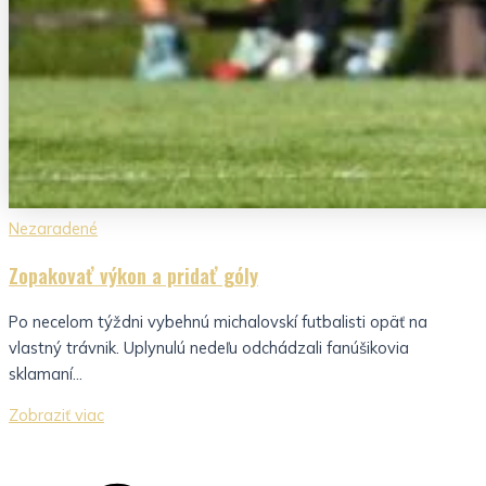
Nezaradené
Zopakovať výkon a pridať góly
Po necelom týždni vybehnú michalovskí futbalisti opäť na
vlastný trávnik. Uplynulú nedeľu odchádzali fanúšikovia
sklamaní...
Zobraziť viac