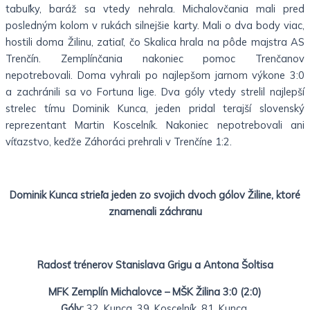
tabuľky, baráž sa vtedy nehrala. Michalovčania mali pred
posledným kolom v rukách silnejšie karty. Mali o dva body viac,
hostili doma Žilinu, zatiaľ, čo Skalica hrala na pôde majstra AS
Trenčín. Zemplínčania nakoniec pomoc Trenčanov
nepotrebovali. Doma vyhrali po najlepšom jarnom výkone 3:0
a zachránili sa vo Fortuna lige. Dva góly vtedy strelil najlepší
strelec tímu Dominik Kunca, jeden pridal terajší slovenský
reprezentant Martin Koscelník. Nakoniec nepotrebovali ani
víťazstvo, keďže Záhoráci prehrali v Trenčíne 1:2.
Dominik Kunca strieľa jeden zo svojich dvoch gólov Žiline, ktoré
znamenali záchranu
Radosť trénerov Stanislava Grigu a Antona Šoltisa
MFK Zemplín Michalovce – MŠK Žilina 3:0 (2:0)
Góly:
32. Kunca, 39. Koscelník, 81. Kunca.