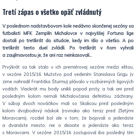
Tretí zápas o všetko opäť zvládnutý
V poslednom nadstavbovom kole nedávno skončenej sezóny sa
futbalisti MFK Zemplín Michalovce v najvyššej Fortuna lige
dostali po tretíkrát do situácie, kedy im išlo o všetko. A po
tretíkrát tento duel zvládli. Po tretíkrát v ňom vyhrali
a zaujímavosťou je, že ani raz neinkasovali…
Prvýkrát sa tak stalo v ich premiérovej sezóne medzi elitou,
v sezóne 2015/16. Mužstvo pod vedením Stanislava Grigu (v
zime nahradil Františka Šturmu) plávalo v rozbúrených ligových
vodách. Viackrát mu body unikli popod prsty, a tak ani pred
posledným kolom nemali Michalovčania definitívu záchrany.
V súboji dvoch nováčikov mali so Skalicou pred posledným
kolom dvojbodový náskok (rovnako ako teraz pred Zlatými
Moravcami), rozdiel bol ale v tom, že bojovali o jedenáste
a dvanáste miesto, nie o desiate a jedenáste ako teraz
s Moravcami. V sezóne 2015/16 zostupoval iba posledný tím