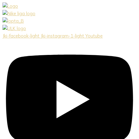
Preskočiť
na
obsah
Jki-facebook-light
Jki-instagram-1-light
Youtube