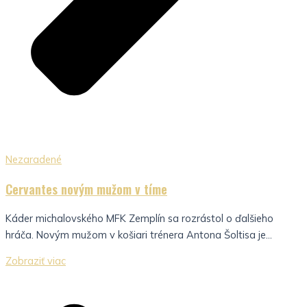
Nezaradené
Cervantes novým mužom v tíme
Káder michalovského MFK Zemplín sa rozrástol o ďalšieho
hráča. Novým mužom v košiari trénera Antona Šoltisa je...
Zobraziť viac