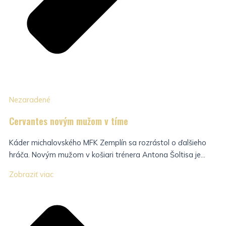
Nezaradené
Cervantes novým mužom v tíme
Káder michalovského MFK Zemplín sa rozrástol o ďalšieho
hráča. Novým mužom v košiari trénera Antona Šoltisa je...
Zobraziť viac