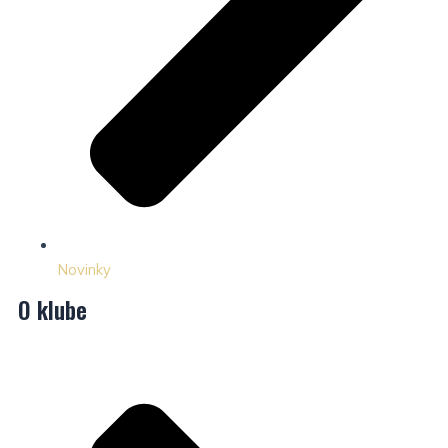
Novinky
O klube