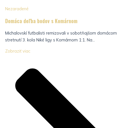
Nezaradené
Domáca deľba bodov s Komárnom
Michalovskí futbalisti remizovali v sobotňajšom domácom
stretnutí 3. kola Niké ligy s Komárnom 1:1. Na...
Zobraziť viac