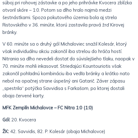
súboj pri rohovej zástavke a po jeho prihrávke Kvocera zblízka
otvoril skóre – 1:0. Potom sa dlho hralo najmä medzi
šestnástkami. Spoza pokutového územia bola aj strela
Ristovského v 36. minúte, ktorú zastavila pravá žrď Kirovej
bránky.
V 60. minúte sa o druhý gól Michaloviec snažil Kolesár, ktorý
však individuálnu akciu zakončil iba strelou do hráča hostí.
Nitrania sa dlho nevedeli dostať do súvislejšieho tlaku, naopak v
70. minúte mohli inkasovať. Striedajúci Kountouriotis však
zakončil pohľadnú kombináciu iba vedľa bránky a krátko nato
nebol na opačnej strane úspešný ani Gatarič. Záver zápasu
„spestrila“ potýčka Savvidisa s Farkašom, po ktorej dostali
obaja červené karty.
MFK Zemplín Michalovce – FC Nitra 1:0 (1:0)
Gól:
20. Kvocera
ŽK:
42. Savvidis, 82. P. Kolesár (obaja Michalovce)