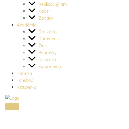
c
s
e
Realizačný tím
e
t
Káder
Zápasy
Akadémia
b
a
Štruktúra
Dorastenci
o
g
Žiaci
Prípravky
o
r
Dievčatá
Future team
k
a
Partneri
Fanshop
-
m
Vstupenky
l
-
i
1