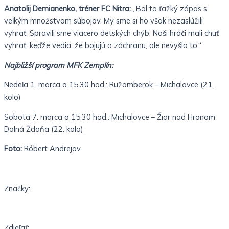
Anatolij Demianenko, tréner FC Nitra:
„Bol to ťažký zápas s
veľkým množstvom súbojov. My sme si ho však nezaslúžili
vyhrať. Spravili sme viacero detských chýb. Naši hráči mali chuť
vyhrať, keďže vedia, že bojujú o záchranu, ale nevyšlo to.“
Najbližší program MFK Zemplín:
Nedeľa 1. marca o 15.30 hod.: Ružomberok – Michalovce (21.
kolo)
Sobota 7. marca o 15.30 hod.: Michalovce – Žiar nad Hronom
Dolná Ždaňa (22. kolo)
Foto:
Róbert Andrejov
Značky:
Zdieľať: