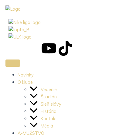
Preskočiť
na
obsah
J
J
Y
T
k
k
o
i
i
i
u
k
Novinky
O klube
-
-
t
t
Vedenie
Štadión
f
i
u
o
Sieň slávy
História
a
n
b
k
Kontakt
Médiá
A-MUŽSTVO