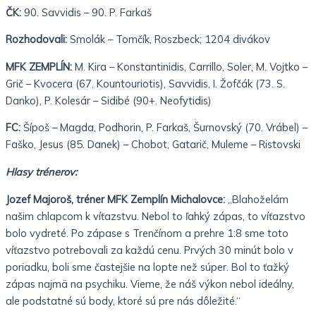
ČK:
90. Savvidis – 90. P. Farkaš
Rozhodovali:
Smolák – Tomčík, Roszbeck; 1204 divákov
MFK ZEMPLÍN:
M. Kira – Konstantinidis, Carrillo, Soler, M. Vojtko –
Grič – Kvocera (67. Kountouriotis), Savvidis, I. Žofčák (73. S.
Danko), P. Kolesár – Sidibé (90+. Neofytidis)
FC:
Šípoš – Magda, Podhorin, P. Farkaš, Šurnovský (70. Vrábel) –
Faško, Jesus (85. Danek) – Chobot, Gatarič, Muleme – Ristovski
Hlasy trénerov:
Jozef Majoroš, tréner MFK Zemplín Michalovce:
„Blahoželám
našim chlapcom k víťazstvu. Nebol to ľahký zápas, to víťazstvo
bolo vydreté. Po zápase s Trenčínom a prehre 1:8 sme toto
víťazstvo potrebovali za každú cenu. Prvých 30 minút bolo v
poriadku, boli sme častejšie na lopte než súper. Bol to ťažký
zápas najmä na psychiku. Vieme, že náš výkon nebol ideálny,
ale podstatné sú body, ktoré sú pre nás dôležité.“