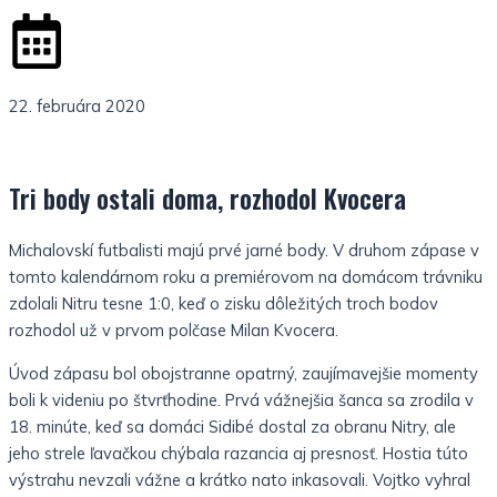
g
-
h
l
t
i
22. februára 2020
g
Tri body ostali doma, rozhodol Kvocera
h
Michalovskí futbalisti majú prvé jarné body. V druhom zápase v
t
tomto kalendárnom roku a premiérovom na domácom trávniku
zdolali Nitru tesne 1:0, keď o zisku dôležitých troch bodov
rozhodol už v prvom polčase Milan Kvocera.
Úvod zápasu bol obojstranne opatrný, zaujímavejšie momenty
boli k videniu po štvrťhodine. Prvá vážnejšia šanca sa zrodila v
18. minúte, keď sa domáci Sidibé dostal za obranu Nitry, ale
jeho strele ľavačkou chýbala razancia aj presnosť. Hostia túto
výstrahu nevzali vážne a krátko nato inkasovali. Vojtko vyhral