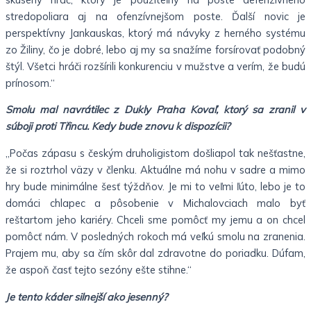
stredopoliara aj na ofenzívnejšom poste. Ďalší novic je
perspektívny Jankauskas, ktorý má návyky z herného systému
zo Žiliny, čo je dobré, lebo aj my sa snažíme forsírovať podobný
štýl. Všetci hráči rozšírili konkurenciu v mužstve a verím, že budú
prínosom.“
Smolu mal navrátilec z Dukly Praha Kovaľ, ktorý sa zranil v
súboji proti Třincu. Kedy bude znovu k dispozícii?
„Počas zápasu s českým druholigistom došliapol tak nešťastne,
že si roztrhol väzy v členku. Aktuálne má nohu v sadre a mimo
hry bude minimálne šesť týždňov. Je mi to veľmi ľúto, lebo je to
domáci chlapec a pôsobenie v Michalovciach malo byť
reštartom jeho kariéry. Chceli sme pomôcť my jemu a on chcel
pomôcť nám. V posledných rokoch má veľkú smolu na zranenia.
Prajem mu, aby sa čím skôr dal zdravotne do poriadku. Dúfam,
že aspoň časť tejto sezóny ešte stihne.“
Je tento káder silnejší ako jesenný?