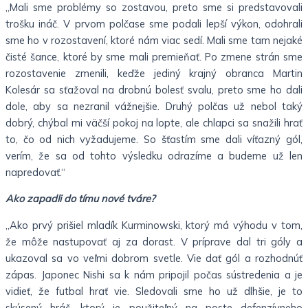
„Mali sme problémy so zostavou, preto sme si predstavovali
trošku ináč. V prvom polčase sme podali lepší výkon, odohrali
sme ho v rozostavení, ktoré nám viac sedí. Mali sme tam nejaké
čisté šance, ktoré by sme mali premieňať. Po zmene strán sme
rozostavenie zmenili, keďže jediný krajný obranca Martin
Kolesár sa sťažoval na drobnú bolesť svalu, preto sme ho dali
dole, aby sa nezranil vážnejšie. Druhý polčas už nebol taký
dobrý, chýbal mi väčší pokoj na lopte, ale chlapci sa snažili hrať
to, čo od nich vyžadujeme. So šťastím sme dali víťazný gól,
verím, že sa od tohto výsledku odrazíme a budeme už len
napredovať.“
Ako zapadli do tímu nové tváre?
„Ako prvý prišiel mladík Kurminowski, ktorý má výhodu v tom,
že môže nastupovať aj za dorast. V príprave dal tri góly a
ukazoval sa vo veľmi dobrom svetle. Vie dať gól a rozhodnúť
zápas. Japonec Nishi sa k nám pripojil počas sústredenia a je
vidieť, že futbal hrať vie. Sledovali sme ho už dlhšie, je to
skúsený hráč, ktorý je použiteľný na poste defenzívneho