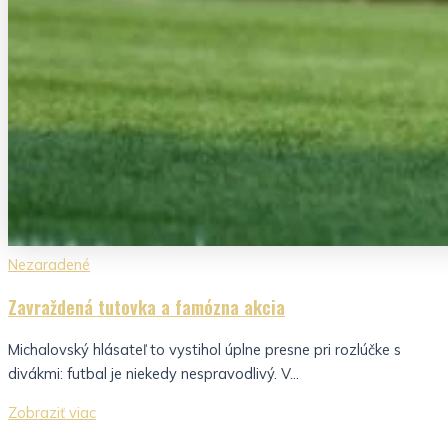
Nezaradené
Zavraždená tutovka a famózna akcia
Michalovský hlásateľ to vystihol úplne presne pri rozlúčke s
divákmi: futbal je niekedy nespravodlivý. V...
Zobraziť viac