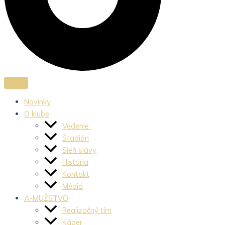
Novinky
O klube
Vedenie
Štadión
Sieň slávy
História
Kontakt
Médiá
A-MUŽSTVO
Realizačný tím
Káder