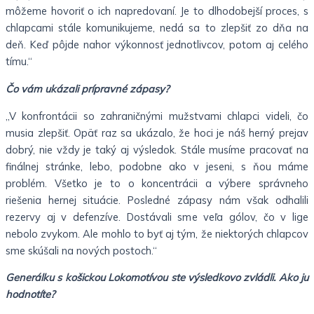
môžeme hovoriť o ich napredovaní. Je to dlhodobejší proces, s
chlapcami stále komunikujeme, nedá sa to zlepšiť zo dňa na
deň. Keď pôjde nahor výkonnosť jednotlivcov, potom aj celého
tímu.“
Čo vám ukázali prípravné zápasy?
„V konfrontácii so zahraničnými mužstvami chlapci videli, čo
musia zlepšiť. Opäť raz sa ukázalo, že hoci je náš herný prejav
dobrý, nie vždy je taký aj výsledok. Stále musíme pracovať na
finálnej stránke, lebo, podobne ako v jeseni, s ňou máme
problém. Všetko je to o koncentrácii a výbere správneho
riešenia hernej situácie. Posledné zápasy nám však odhalili
rezervy aj v defenzíve. Dostávali sme veľa gólov, čo v lige
nebolo zvykom. Ale mohlo to byť aj tým, že niektorých chlapcov
sme skúšali na nových postoch.“
Generálku s košickou Lokomotívou ste výsledkovo zvládli. Ako ju
hodnotíte?