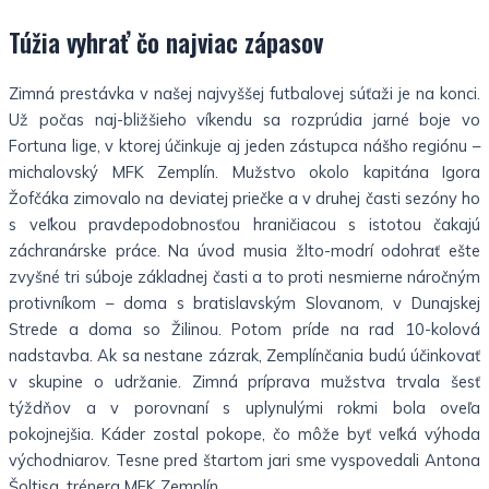
Túžia vyhrať čo najviac zápasov
Zimná prestávka v našej najvyššej futbalovej súťaži je na konci.
Už počas naj-bližšieho víkendu sa rozprúdia jarné boje vo
Fortuna lige, v ktorej účinkuje aj jeden zástupca nášho regiónu –
michalovský MFK Zemplín. Mužstvo okolo kapitána Igora
Žofčáka zimovalo na deviatej priečke a v druhej časti sezóny ho
s veľkou pravdepodobnosťou hraničiacou s istotou čakajú
záchranárske práce. Na úvod musia žlto-modrí odohrať ešte
zvyšné tri súboje základnej časti a to proti nesmierne náročným
protivníkom – doma s bratislavským Slovanom, v Dunajskej
Strede a doma so Žilinou. Potom príde na rad 10-kolová
nadstavba. Ak sa nestane zázrak, Zemplínčania budú účinkovať
v skupine o udržanie. Zimná príprava mužstva trvala šesť
týždňov a v porovnaní s uplynulými rokmi bola oveľa
pokojnejšia. Káder zostal pokope, čo môže byť veľká výhoda
východniarov. Tesne pred štartom jari sme vyspovedali Antona
Šoltisa, trénera MFK Zemplín.