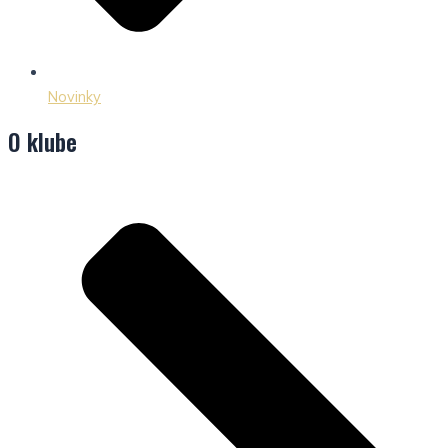
Novinky
O klube