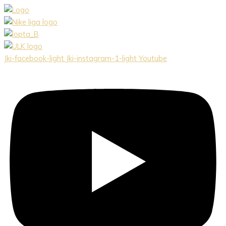
Preskočiť
na
obsah
Jki-facebook-light
Jki-instagram-1-light
Youtube