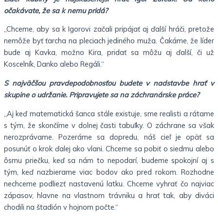
očakávate, že sa k nemu pridá?
„Chceme, aby sa k Igorovi začali pripájať aj ďalší hráči, pretože
nemôže byť ťarcha na pleciach jediného muža. Čakáme, že líder
bude aj Kavka, možno Kira, pridať sa môžu aj ďalší, či už
Koscelník, Danko alebo Regáli.“
S najväčšou pravdepodobnosťou budete v nadstavbe hrať v
skupine o udržanie. Pripravujete sa na záchranárske práce?
„Aj keď matematická šanca stále existuje, sme realisti a rátame
s tým, že skončíme v dolnej časti tabuľky. O záchrane sa však
nerozprávame. Pozeráme sa dopredu, náš cieľ je opäť sa
posunúť o krok ďalej ako vlani. Chceme sa pobiť o siedmu alebo
ôsmu priečku, keď sa nám to nepodarí, budeme spokojní aj s
tým, keď nazbierame viac bodov ako pred rokom. Rozhodne
nechceme podliezť nastavenú latku. Chceme vyhrať čo najviac
zápasov, hlavne na vlastnom trávniku a hrať tak, aby diváci
chodili na štadión v hojnom počte.“