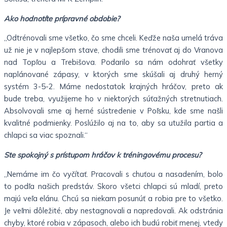
Ako hodnotíte prípravné obdobie?
„Odtrénovali sme všetko, čo sme chceli. Keďže naša umelá tráva
už nie je v najlepšom stave, chodili sme trénovať aj do Vranova
nad Topľou a Trebišova. Podarilo sa nám odohrať všetky
naplánované zápasy, v ktorých sme skúšali aj druhý herný
systém 3-5-2. Máme nedostatok krajných hráčov, preto ak
bude treba, využijeme ho v niektorých súťažných stretnutiach.
Absolvovali sme aj herné sústredenie v Poľsku, kde sme našli
kvalitné podmienky. Poslúžilo aj na to, aby sa utužila partia a
chlapci sa viac spoznali.“
Ste spokojný s prístupom hráčov k tréningovému procesu?
„Nemáme im čo vyčítať. Pracovali s chuťou a nasadením, bolo
to podľa našich predstáv. Skoro všetci chlapci sú mladí, preto
majú veľa elánu. Chcú sa niekam posunúť a robia pre to všetko.
Je veľmi dôležité, aby nestagnovali a napredovali. Ak odstránia
chyby, ktoré robia v zápasoch, alebo ich budú robiť menej, vtedy