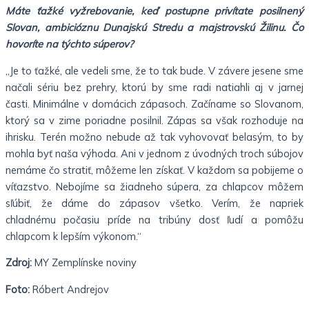
Máte ťažké vyžrebovanie, keď postupne privítate posilnený
Slovan, ambicióznu Dunajskú Stredu a majstrovskú Žilinu. Čo
hovoríte na týchto súperov?
„Je to ťažké, ale vedeli sme, že to tak bude. V závere jesene sme
načali sériu bez prehry, ktorú by sme radi natiahli aj v jarnej
časti. Minimálne v domácich zápasoch. Začíname so Slovanom,
ktorý sa v zime poriadne posilnil. Zápas sa však rozhoduje na
ihrisku. Terén možno nebude až tak vyhovovať belasým, to by
mohla byť naša výhoda. Ani v jednom z úvodných troch súbojov
nemáme čo stratiť, môžeme len získať. V každom sa pobijeme o
víťazstvo. Nebojíme sa žiadneho súpera, za chlapcov môžem
sľúbiť, že dáme do zápasov všetko. Verím, že napriek
chladnému počasiu príde na tribúny dosť ľudí a pomôžu
chlapcom k lepším výkonom.“
Zdroj:
MY Zemplínske noviny
Foto:
Róbert Andrejov