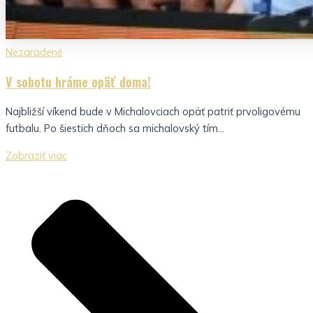
Nezaradené
V sobotu hráme opäť doma!
Najbližší víkend bude v Michalovciach opäť patriť prvoligovému
futbalu. Po šiestich dňoch sa michalovský tím...
Zobraziť viac