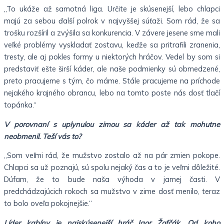
„To ukáže až samotná liga. Určite je skúsenejší, lebo chlapci
majú za sebou ďalší polrok v najvyššej súťaži. Som rád, že sa
trošku rozšíril a zvýšila sa konkurencia. V závere jesene sme mali
veľké problémy vyskladať zostavu, keďže sa pritrafili zranenia,
tresty, ale aj pokles formy u niektorých hráčov. Vedel by som si
predstaviť ešte širší káder, ale naše podmienky sú obmedzené,
preto pracujeme s tým, čo máme. Stále pracujeme na príchode
nejakého krajného obrancu, lebo na tomto poste nás dosť tlačí
topánka.“
V porovnaní s uplynulou zimou sa káder až tak mohutne
neobmenil. Teší vás to?
„Som veľmi rád, že mužstvo zostalo až na pár zmien pokope.
Chlapci sa už poznajú, sú spolu nejaký čas a to je veľmi dôležité.
Dúfam, že to bude naša výhoda v jarnej časti. V
predchádzajúcich rokoch sa mužstvo v zime dosť menilo, teraz
to bolo oveľa pokojnejšie.“
Líder kabíny je najskúsenejší hráč Igor Žofčák. Od koho