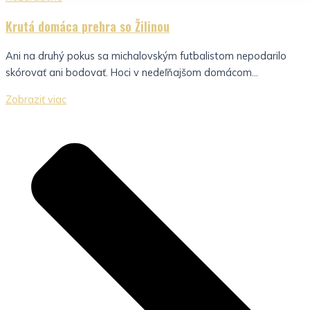
Krutá domáca prehra so Žilinou
Ani na druhý pokus sa michalovským futbalistom nepodarilo
skórovať ani bodovať. Hoci v nedeľňajšom domácom...
Zobraziť viac