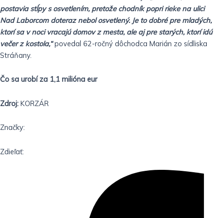
postavia stĺpy s osvetlením, pretože chodník popri rieke na ulici
Nad Laborcom doteraz nebol osvetlený. Je to dobré pre mladých,
ktorí sa v noci vracajú domov z mesta, ale aj pre starých, ktorí idú
večer z kostola,“
povedal 62-ročný dôchodca Marián zo sídliska
Stráňany.
Čo sa urobí za 1,1 milióna eur
Zdroj:
KORZÁR
Značky:
Zdieľať: