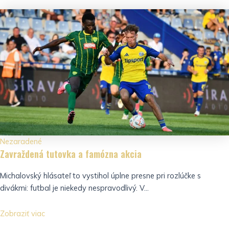
Nezaradené
Zavraždená tutovka a famózna akcia
Michalovský hlásateľ to vystihol úplne presne pri rozlúčke s
divákmi: futbal je niekedy nespravodlivý. V...
Zobraziť viac