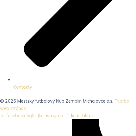
Kontakty
© 2026 Mestský futbalový klub Zemplín Michalovce a.s.
Tvorba
web stránok
Jki-facebook-light
Jki-instagram-1-light
Tiktok