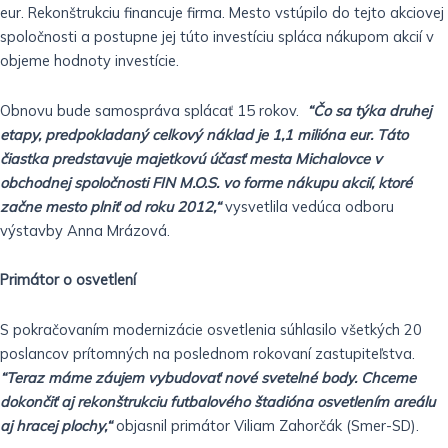
eur. Rekonštrukciu financuje firma. Mesto vstúpilo do tejto akciovej
spoločnosti a postupne jej túto investíciu spláca nákupom akcií v
objeme hodnoty investície.
Obnovu bude samospráva splácať 15 rokov.
“Čo sa týka druhej
etapy, predpokladaný celkový náklad je 1,1 milióna eur. Táto
čiastka predstavuje majetkovú účasť mesta Michalovce v
obchodnej spoločnosti FIN M.O.S. vo forme nákupu akcií, ktoré
začne mesto plniť od roku 2012,“
vysvetlila vedúca odboru
výstavby Anna Mrázová.
Primátor o osvetlení
S pokračovaním modernizácie osvetlenia súhlasilo všetkých 20
poslancov prítomných na poslednom rokovaní zastupiteľstva.
“Teraz máme záujem vybudovať nové svetelné body. Chceme
dokončiť aj rekonštrukciu futbalového štadióna osvetlením areálu
aj hracej plochy,“
objasnil primátor Viliam Zahorčák (Smer-SD).