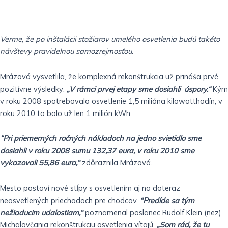
Verme, že po inštalácii stožiarov umelého osvetlenia budú takéto
návštevy pravidelnou samozrejmosťou.
Mrázová vysvetlila, že komplexná rekonštrukcia už prináša prvé
pozitívne výsledky:
„V rámci prvej etapy sme dosiahli úspory.“
Kým
v roku 2008 spotrebovalo osvetlenie 1,5 milióna kilowatthodín, v
roku 2010 to bolo už len 1 milión kWh.
“Pri priemerných ročných nákladoch na jedno svietidlo sme
dosiahli v roku 2008 sumu 132,37 eura, v roku 2010 sme
vykazovali 55,86 eura,“
zdôraznila Mrázová.
Mesto postaví nové stĺpy s osvetlením aj na doteraz
neosvetlených priechodoch pre chodcov.
“Predíde sa tým
nežiaducim udalostiam,“
poznamenal poslanec Rudolf Klein (nez).
Michalovčania rekonštrukciu osvetlenia vítajú.
„Som rád, že tu