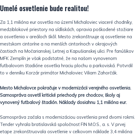
Umelé osvetlenie bude realitou!
Za 1,1 milióna eur osvetlia na území Michaloviec viaceré chodníky,
medziblokové priestory na sídliskách, opravia poškodené stožiare
a osvetlenia v areáloch škôl. Mesto zrekonštruuje aj osvetlenie na
mestskom cintoríne a na menších cintorínoch v okrajových
častiach na Močarianskej, Letnej a Kapušianskej ulici. Pre fanúšikov
MFK Zemplín je však podstatné, že na našom vynovenom
futbalovom štadióne osvetlia hraciu plochu a parkoviská. Potvrdil
to v denníku Korzár primátor Michaloviec Viliam Zahorčák.
Mesto Michalovce pokračuje v modernizácii verejného osvetlenia.
Samospráva osvetlí kritické priechody pre chodcov, školy aj
vynovený futbalový štadión. Náklady dosiahnu 1,1 milióna eur.
Samospráva začala s modernizáciou osvetlenia pred dvomi rokmi.
Tender vyhrala bratislavská spoločnosť FIN M.O.S., a. s. V prvej
etape zrekonštruovala osvetlenie v celkovom náklade 3,4 milióna