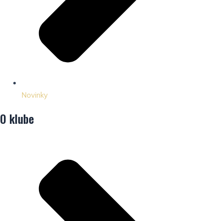
Novinky
O klube