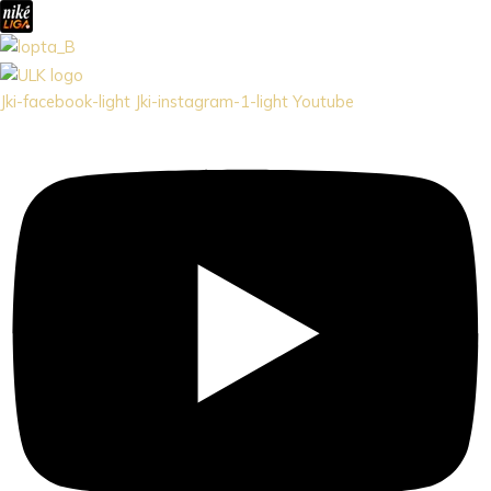
Jki-facebook-light
Jki-instagram-1-light
Youtube