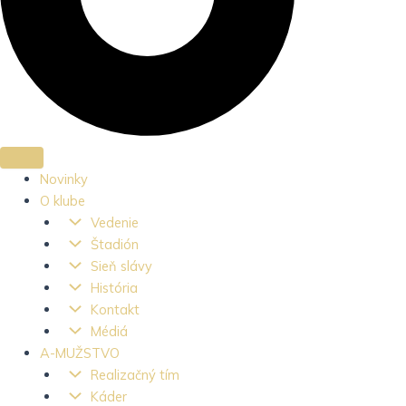
Novinky
O klube
Vedenie
Štadión
Sieň slávy
História
Kontakt
Médiá
A-MUŽSTVO
Realizačný tím
Káder