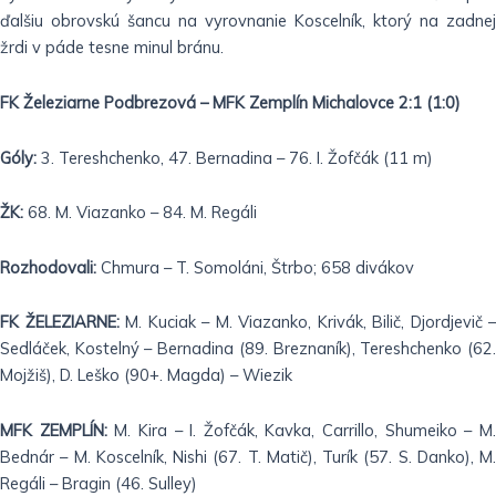
ďalšiu obrovskú šancu na vyrovnanie Koscelník, ktorý na zadnej
žrdi v páde tesne minul bránu.
FK Železiarne Podbrezová – MFK Zemplín Michalovce 2:1 (1:0)
Góly:
3. Tereshchenko, 47. Bernadina – 76. I. Žofčák (11 m)
ŽK:
68. M. Viazanko – 84. M. Regáli
Rozhodovali:
Chmura – T. Somoláni, Štrbo; 658 divákov
FK ŽELEZIARNE:
M. Kuciak – M. Viazanko, Krivák, Bilič, Djordjevič –
Sedláček, Kostelný – Bernadina (89. Breznaník), Tereshchenko (62.
Mojžiš), D. Leško (90+. Magda) – Wiezik
MFK ZEMPLÍN:
M. Kira – I. Žofčák, Kavka, Carrillo, Shumeiko – M
Bednár – M. Koscelník, Nishi (67. T. Matič), Turík (57. S. Danko), M.
Regáli – Bragin (46. Sulley)