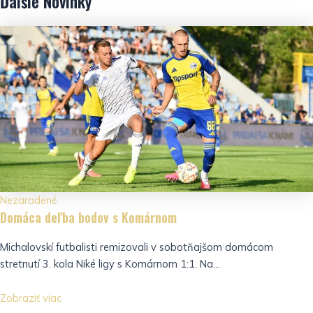
Ďalšie
Novinky
Nezaradené
Domáca deľba bodov s Komárnom
Michalovskí futbalisti remizovali v sobotňajšom domácom
stretnutí 3. kola Niké ligy s Komárnom 1:1. Na...
Zobraziť viac