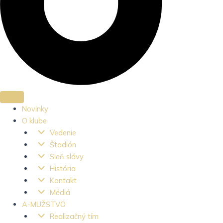
Novinky
O klube
Vedenie
Štadión
Sieň slávy
História
Kontakt
Médiá
A-MUŽSTVO
Realizačný tím