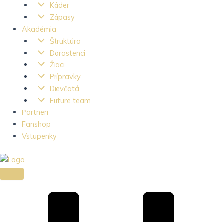
Káder
Zápasy
Akadémia
Štruktúra
Dorastenci
Žiaci
Prípravky
Dievčatá
Future team
Partneri
Fanshop
Vstupenky