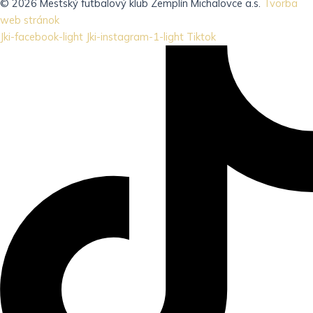
© 2026 Mestský futbalový klub Zemplín Michalovce a.s.
Tvorba
web stránok
Jki-facebook-light
Jki-instagram-1-light
Tiktok