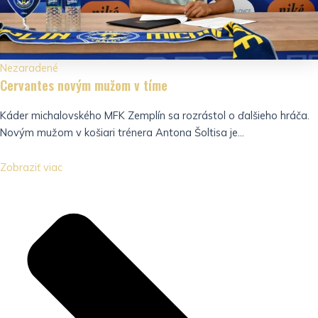
Nezaradené
Cervantes novým mužom v tíme
Káder michalovského MFK Zemplín sa rozrástol o ďalšieho hráča.
Novým mužom v košiari trénera Antona Šoltisa je...
Zobraziť viac