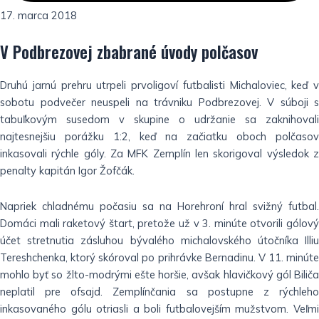
17. marca 2018
V Podbrezovej zbabrané úvody polčasov
Druhú jarnú prehru utrpeli prvoligoví futbalisti Michaloviec, keď v
sobotu podvečer neuspeli na trávniku Podbrezovej. V súboji s
tabuľkovým susedom v skupine o udržanie sa zaknihovali
najtesnejšiu porážku 1:2, keď na začiatku oboch polčasov
inkasovali rýchle góly. Za MFK Zemplín len skorigoval výsledok z
penalty kapitán Igor Žofčák.
Napriek chladnému počasiu sa na Horehroní hral svižný futbal.
Domáci mali raketový štart, pretože už v 3. minúte otvorili gólový
účet stretnutia zásluhou bývalého michalovského útočníka Illiu
Tereshchenka, ktorý skóroval po prihrávke Bernadinu. V 11. minúte
mohlo byť so žlto-modrými ešte horšie, avšak hlavičkový gól Biliča
neplatil pre ofsajd. Zemplínčania sa postupne z rýchleho
inkasovaného gólu otriasli a boli futbalovejším mužstvom. Veľmi