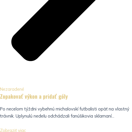
Nezaradené
Zopakovať výkon a pridať góly
Po necelom týždni vybehnú michalovskí futbalisti opäť na vlastný
trávnik. Uplynulú nedeľu odchádzali fanúšikovia sklamaní...
Zobraziť viac