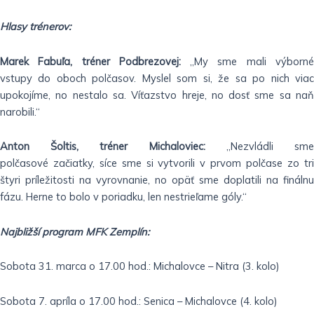
Hlasy trénerov:
Marek Fabuľa, tréner Podbrezovej:
„My sme mali výborn
vstupy do oboch polčasov. Myslel som si, že sa po nich viac
upokojíme, no nestalo sa. Víťazstvo hreje, no dosť sme sa naň
narobili.“
Anton Šoltis, tréner Michaloviec:
„Nezvládli sm
polčasové začiatky, síce sme si vytvorili v prvom polčase zo tri
štyri príležitosti na vyrovnanie, no opäť sme doplatili na finálnu
fázu. Herne to bolo v poriadku, len nestrieľame góly.“
Najbližší program MFK Zemplín:
Sobota 31. marca o 17.00 hod.: Michalovce – Nitra (3. kolo)
Sobota 7. apríla o 17.00 hod.: Senica – Michalovce (4. kolo)