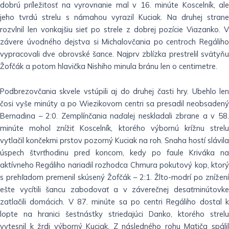
dobrú príležitosť na vyrovnanie mal v 16. minúte Koscelník, ale
jeho tvrdú strelu s námahou vyrazil Kuciak. Na druhej strane
rozvlnil len vonkajšiu sieť po strele z dobrej pozície Viazanko. V
závere úvodného dejstva si Michalovčania po centroch Regáliho
vypracovali dve obrovské šance. Najprv zblízka prestrelil svätyňu
Žofčák a potom hlavička Nishiho minula bránu len o centimetre.
Podbrezovčania skvele vstúpili aj do druhej časti hry. Ubehlo len
čosi vyše minúty a po Wiezikovom centri sa presadil neobsadený
Bernadina – 2:0. Zemplínčania naďalej neskladali zbrane a v 58.
minúte mohol znížiť Koscelník, ktorého výbornú krížnu strelu
vytlačil končekmi prstov pozorný Kuciak na roh. Snaha hostí slávila
úspech štvrťhodinu pred koncom, kedy po faule Kriváka na
aktívneho Regáliho nariadil rozhodca Chmura pokutový kop, ktorý
s prehľadom premenil skúsený Žofčák – 2:1. Žlto-modrí po znížení
ešte vycítili šancu zabodovať a v záverečnej desaťminútovke
zatlačili domácich. V 87. minúte sa po centri Regáliho dostal k
lopte na hranici šestnástky striedajúci Danko, ktorého strelu
vytesnil k žrdi výborný Kuciak. Z následného rohu Matiča spálil